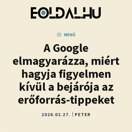
Kilépés
a
tartalomba
MENÜ
A Google
elmagyarázza, miért
hagyja figyelmen
kívül a bejárója az
erőforrás-tippeket
2026.02.27.
PETER