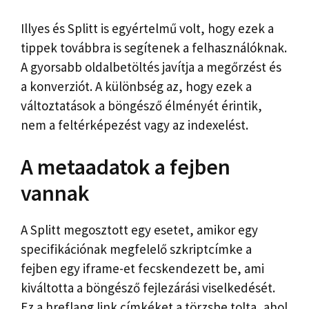
Illyes és Splitt is egyértelmű volt, hogy ezek a
tippek továbbra is segítenek a felhasználóknak.
A gyorsabb oldalbetöltés javítja a megőrzést és
a konverziót. A különbség az, hogy ezek a
változtatások a böngésző élményét érintik,
nem a feltérképezést vagy az indexelést.
A metaadatok a fejben
vannak
A Splitt megosztott egy esetet, amikor egy
specifikációnak megfelelő szkriptcímke a
fejben egy iframe-et fecskendezett be, ami
kiváltotta a böngésző fejlezárási viselkedését.
Ez a hreflang link címkéket a törzsbe tolta, ahol