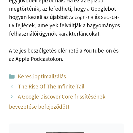
egy jövőbeli epizódnak. Ha ez az epizód
megtörténik, az lefedheti, hogy a Googlebot
hogyan kezeli az újabbat
és
Accept-CH
Sec-CH-
fejlécek, amelyek felváltják a hagyományos
UA
felhasználói ügynök karakterláncokat.
A teljes beszélgetés elérhető a YouTube-on és
az Apple Podcastokon.
Kategória
Keresőoptimalizálás
The Rise Of The Infinite Tail
A Google Discover Core frissítésének
bevezetése befejeződött