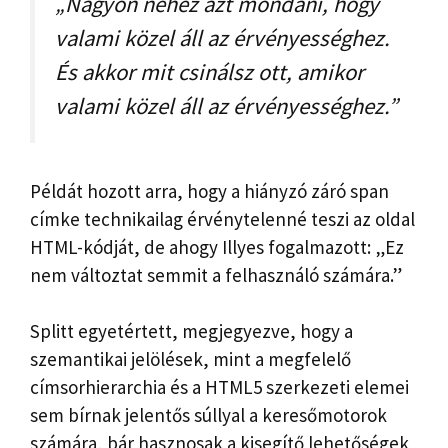
„Nagyon nehéz azt mondani, hogy
valami közel áll az érvényességhez.
És akkor mit csinálsz ott, amikor
valami közel áll az érvényességhez.”
Példát hozott arra, hogy a hiányzó záró span
címke technikailag érvénytelenné teszi az oldal
HTML-kódját, de ahogy Illyes fogalmazott: „Ez
nem változtat semmit a felhasználó számára.”
Splitt egyetértett, megjegyezve, hogy a
szemantikai jelölések, mint a megfelelő
címsorhierarchia és a HTML5 szerkezeti elemei
sem bírnak jelentős súllyal a keresőmotorok
számára, bár hasznosak a kisegítő lehetőségek