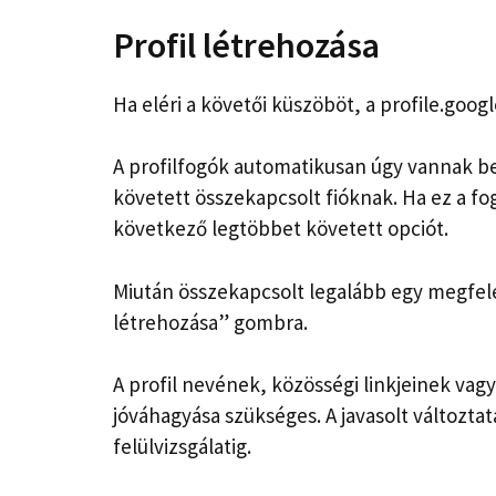
Profil létrehozása
Ha eléri a követői küszöböt, a profile.goog
A profilfogók automatikusan úgy vannak b
követett összekapcsolt fióknak. Ha ez a fo
következő legtöbbet követett opciót.
Miután összekapcsolt legalább egy megfelel
létrehozása” gombra.
A profil nevének, közösségi linkjeinek va
jóváhagyása szükséges. A javasolt változt
felülvizsgálatig.