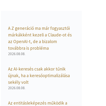
A Z generáció ma már fogyasztói
márkákként kezeli a Claude-ot és
az OpenAI-t, de a bizalom
továbbra is probléma
2026.08.08.
Az AI-keresés csak akkor tűnik
újnak, ha a keresőoptimalizálása
sekély volt
2026.08.08.
Az entitásleképezés működik a