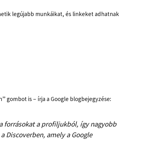
hetik legújabb munkáikat, és linkeket adhatnak
n” gombot is – írja a Google blogbejegyzése:
 forrásokat a profiljukból, így nagyobb
t a Discoverben, amely a Google