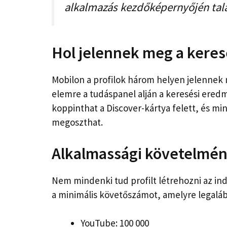
alkalmazás kezdőképernyőjén talá
Hol jelennek meg a keresé
Mobilon a profilok három helyen jelennek 
elemre a tudáspanel alján a keresési eredm
koppinthat a Discover-kártya felett, és mi
megoszthat.
Alkalmassági követelmé
Nem mindenki tud profilt létrehozni az ind
a minimális követőszámot, amelyre legalá
YouTube: 100 000