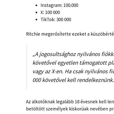
Instagram: 100.000
X: 100 000
TikTok: 300 000
Ritchie megerősítette ezeket a küszöbérté
„A jogosultsághoz nyilvános fiókk
követővel egyetlen támogatott pl
vagy az X-en. Ha csak nyilvános f
000 követővel kell rendelkeznünk.
Az alkotóknak legalább 18 évesnek kell len
betöltött személyek kiskorúak nevében pro