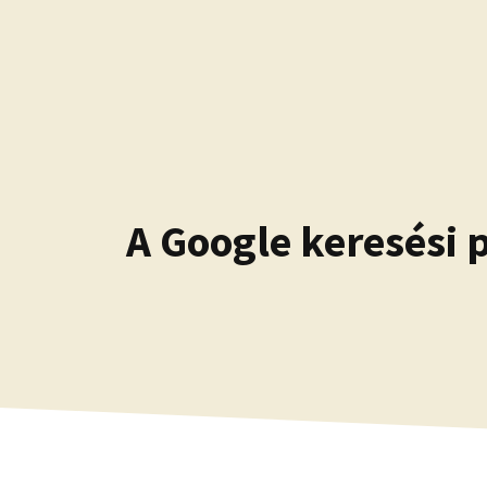
Kilépés
a
tartalomba
A Google keresési 