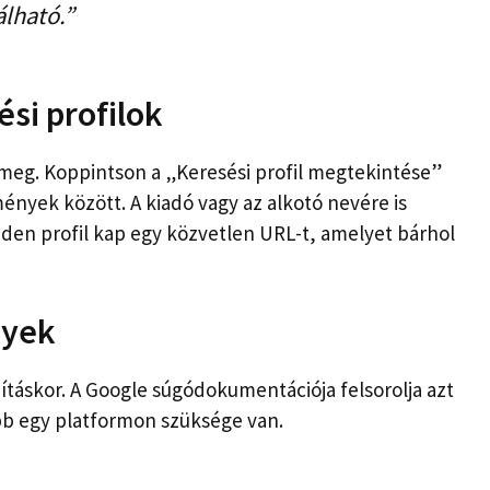
lható.”
si profilok
meg. Koppintson a „Keresési profil megtekintése”
ények között. A kiadó vagy az alkotó nevére is
nden profil kap egy közvetlen URL-t, amelyet bárhol
nyek
ításkor. A Google súgódokumentációja felsorolja azt
bb egy platformon szüksége van.