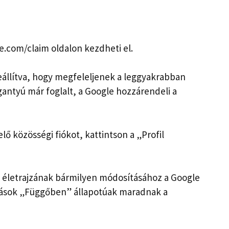
le.com/claim oldalon kezdheti el.
eállítva, hogy megfeleljenek a leggyakrabban
gantyú már foglalt, a Google hozzárendeli a
ő közösségi fiókot, kattintson a „Profil
gy életrajzának bármilyen módosításához a Google
atások „Függőben” állapotúak maradnak a