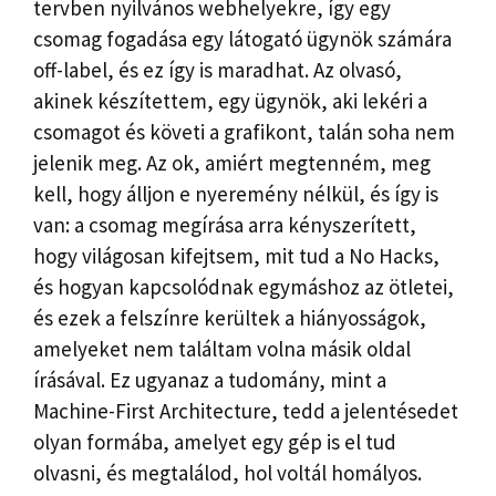
tervben nyilvános webhelyekre, így egy
csomag fogadása egy látogató ügynök számára
off-label, és ez így is maradhat. Az olvasó,
akinek készítettem, egy ügynök, aki lekéri a
csomagot és követi a grafikont, talán soha nem
jelenik meg. Az ok, amiért megtenném, meg
kell, hogy álljon e nyeremény nélkül, és így is
van: a csomag megírása arra kényszerített,
hogy világosan kifejtsem, mit tud a No Hacks,
és hogyan kapcsolódnak egymáshoz az ötletei,
és ezek a felszínre kerültek a hiányosságok,
amelyeket nem találtam volna másik oldal
írásával. Ez ugyanaz a tudomány, mint a
Machine-First Architecture, tedd a jelentésedet
olyan formába, amelyet egy gép is el tud
olvasni, és megtalálod, hol voltál homályos.