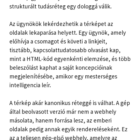
strukturált tudásréteg egy dologgá válik.
Az ügynökök lekérdezhetik a térképet az
oldalak lekaparása helyett. Egy ügynök, amely
előhívja a csomagot és követi a linkjeit,
tisztább, kapcsolattudatosabb olvasást kap,
mint a HTML-kód egyenkénti elemzése, és több
beleszólást kaphat a saját koncepcióinak
megjelenítésébe, amikor egy mesterséges
intelligencia leír.
A térkép akár kanonikus réteggé is válhat. A gép
által beolvasott verzió már nem a webhely
másolata, hanem forrása lesz, az emberi
oldalak pedig annak egyik rendereléseként. Ez
az a teljesen gép-első webhely, amelyre az