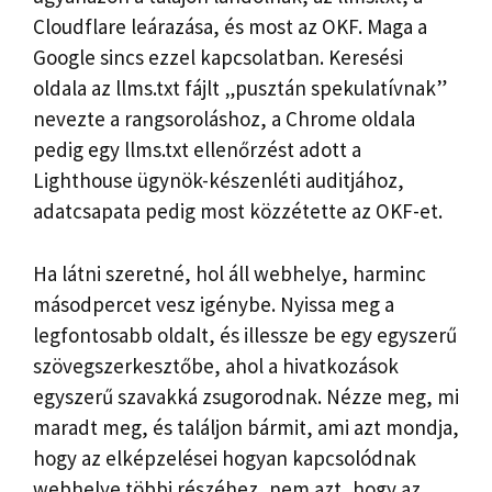
Cloudflare leárazása, és most az OKF. Maga a
Google sincs ezzel kapcsolatban. Keresési
oldala az llms.txt fájlt „pusztán spekulatívnak”
nevezte a rangsoroláshoz, a Chrome oldala
pedig egy llms.txt ellenőrzést adott a
Lighthouse ügynök-készenléti auditjához,
adatcsapata pedig most közzétette az OKF-et.
Ha látni szeretné, hol áll webhelye, harminc
másodpercet vesz igénybe. Nyissa meg a
legfontosabb oldalt, és illessze be egy egyszerű
szövegszerkesztőbe, ahol a hivatkozások
egyszerű szavakká zsugorodnak. Nézze meg, mi
maradt meg, és találjon bármit, ami azt mondja,
hogy az elképzelései hogyan kapcsolódnak
webhelye többi részéhez, nem azt, hogy az