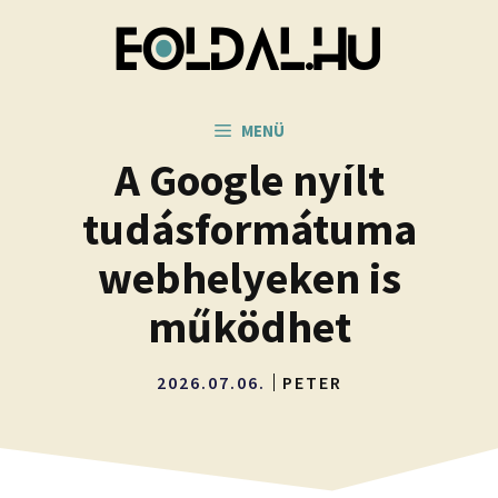
Kilépés
a
tartalomba
MENÜ
A Google nyílt
tudásformátuma
webhelyeken is
működhet
2026.07.06.
PETER