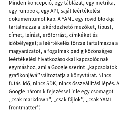
Minden koncepció, egy táblázat, egy metrika,
egy runbook, egy API, saját leértékelési
dokumentumot kap. A YAML egy rövid blokkja
tartalmazza a lekérdezhető mezőket, típust,
címet, leírást, erőforrást, címkéket és
időbélyeget; a leértékelés törzse tartalmazza a
magyarázatot, a fogalmak pedig közönséges
leértékelési hivatkozásokkal kapcsolódnak
egymáshoz, ami a Google szerint „kapcsolatok
grafikonjává” változtatja a könyvtárat. Nincs
futási idő, nincs SDK, nincs összeállítási lépés. A
Google három kifejezéssel ír le egy csomagot:
„csak markdown”, „csak fájlok”, „csak YAML
frontmatter”.