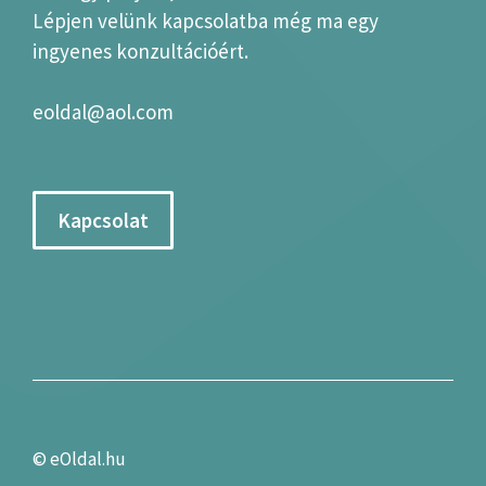
Lépjen velünk kapcsolatba még ma egy
ingyenes konzultációért.
eoldal@aol.com
Kapcsolat
©
eOldal.hu