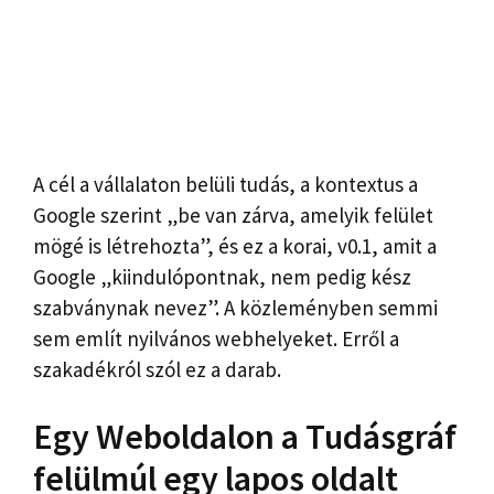
A cél a vállalaton belüli tudás, a kontextus a
Google szerint „be van zárva, amelyik felület
mögé is létrehozta”, és ez a korai, v0.1, amit a
Google „kiindulópontnak, nem pedig kész
szabványnak nevez”. A közleményben semmi
sem említ nyilvános webhelyeket. Erről a
szakadékról szól ez a darab.
Egy Weboldalon a Tudásgráf
felülmúl egy lapos oldalt