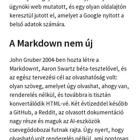
ügynöki web mutatott, és egy olyan oldalajtón
keresztül jutott el, amelyet a Google nyitott a
belső adatok számára.
A Markdown nem új
John Gruber 2004-ben hozta létre a
Markdownt, Aaron Swartz béta-tesztelővel, és
az egész tervezési cél az olvashatóság volt:
olyan szöveg, amelyet úgy olvashat, ahogy van,
renderelés nélkül, és továbbra is tisztán
konvertálódik HTML-vé. Két évtizeddel később
a GitHub, a Reddit, az olvasott dokumentáció
nagy része és maguk az AI-eszközök
csevegődobozai futnak rajta. Úgy nyert, hogy
olvasható volt renderelés nélkül, ami pontosan