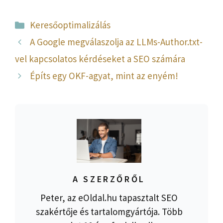
Kategória
Keresőoptimalizálás
A Google megválaszolja az LLMs-Author.txt-
vel kapcsolatos kérdéseket a SEO számára
Építs egy OKF-agyat, mint az enyém!
A SZERZŐRŐL
Peter, az eOldal.hu tapasztalt SEO
szakértője és tartalomgyártója. Több