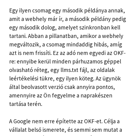
Egy ilyen csomag egy második példánya annak,
amit a webhely már ír, a második példány pedig
egy második dolog, amelyet szinkronban kell
tartani. Abban a pillanatban, amikor a webhely
megváltozik, a csomag mindaddig hibás, amíg
azt is nem frissíti. Ez az adó nem egyedi az OKF-
re: ennyibe kerül minden párhuzamos géppel
olvasható réteg, egy llms.txt fájl, az oldalak
leértékelési tükre, egy ilyen köteg. Az ügynök
által beolvasott verzió csak annyira pontos,
amennyire az Ön fegyelme a naprakészen
tartása terén.
A Google nem erre építette az OKF-et. Célja a
vállalat belső ismerete, és semmi sem mutat a