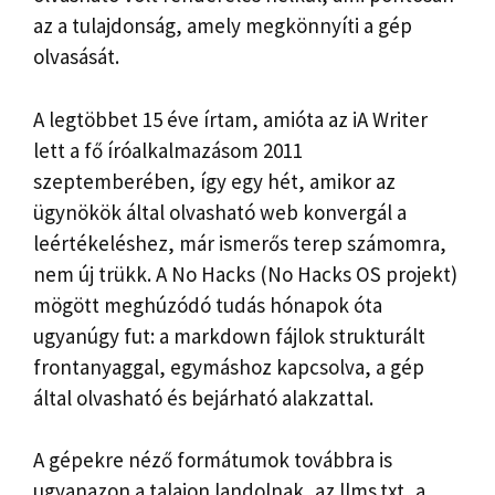
az a tulajdonság, amely megkönnyíti a gép
olvasását.
A legtöbbet 15 éve írtam, amióta az iA Writer
lett a fő íróalkalmazásom 2011
szeptemberében, így egy hét, amikor az
ügynökök által olvasható web konvergál a
leértékeléshez, már ismerős terep számomra,
nem új trükk. A No Hacks (No Hacks OS projekt)
mögött meghúzódó tudás hónapok óta
ugyanúgy fut: a markdown fájlok strukturált
frontanyaggal, egymáshoz kapcsolva, a gép
által olvasható és bejárható alakzattal.
A gépekre néző formátumok továbbra is
ugyanazon a talajon landolnak, az llms.txt, a