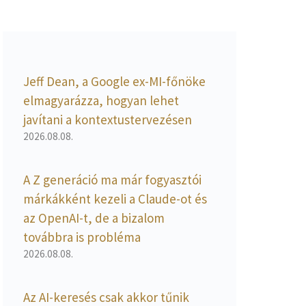
Jeff Dean, a Google ex-MI-főnöke
elmagyarázza, hogyan lehet
javítani a kontextustervezésen
2026.08.08.
A Z generáció ma már fogyasztói
márkákként kezeli a Claude-ot és
az OpenAI-t, de a bizalom
továbbra is probléma
2026.08.08.
Az AI-keresés csak akkor tűnik