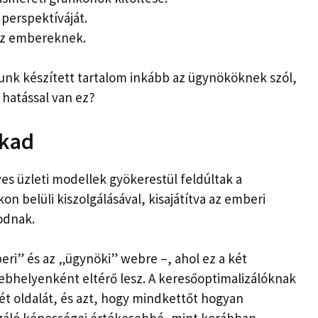
perspektíváját.
 az embereknek.
lunk készített tartalom inkább az ügynököknek szól,
 hatással van ez?
akad
es üzleti modellek gyökerestül feldúltak a
n belüli kiszolgálásával, kisajátítva az emberi
odnak.
beri” és az „ügynöki” webre –, ahol ez a két
bhelyenként eltérő lesz. A keresőoptimalizálóknak
ét oldalát, és azt, hogy mindkettőt hogyan