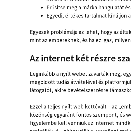
Erősítse meg a márka hangulatát és 
Egyedi, értékes tartalmat kínáljon
Egyesek problémája az lehet, hogy az álta
mint az embereknek, és ha ez igaz, milyen
Az internet két részre sz
Leginkább a nyílt webet zavarták meg, egy
megoldott tudás átvételével és platformjuko
látogatót, akire bevételszerzésre támaszk
Ezzel a teljes nyílt web kettévált – az „em
közönség egyaránt fontos szempont, és we
figyelembe kell venniük az internet mindk