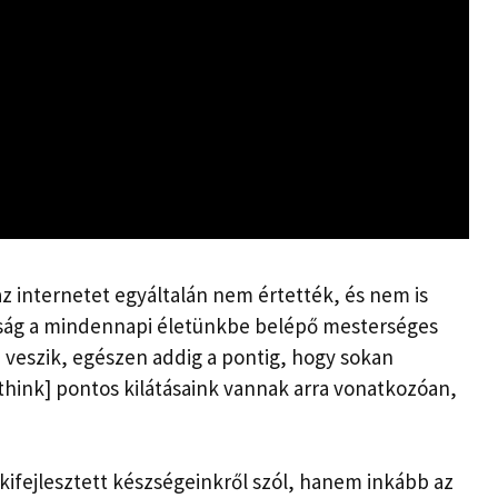
 az internetet egyáltalán nem értették, és nem is
pság a mindennapi életünkbe belépő mesterséges
 veszik, egészen addig a pontig, hogy sokan
think] pontos kilátásaink vannak arra vonatkozóan,
 kifejlesztett készségeinkről szól, hanem inkább az