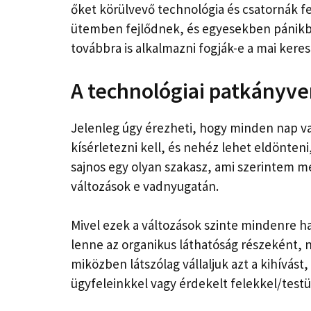
őket körülvevő technológia és csatornák fe
ütemben fejlődnek, és egyesekben pánikba
továbbra is alkalmazni fogják-e a mai kere
A technológiai patkányv
Jelenleg úgy érezheti, hogy minden nap van
kísérletezni kell, és nehéz lehet eldönteni,
sajnos egy olyan szakasz, ami szerintem még
változások e vadnyugatán.
Mivel ezek a változások szinte mindenre ha
lenne az organikus láthatóság részeként
miközben látszólag vállaljuk azt a kihívás
ügyfeleinkkel vagy érdekelt felekkel/testül