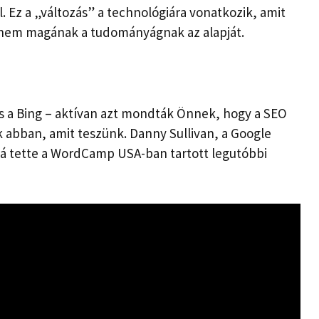
 Ez a „változás” a technológiára vonatkozik, amit
s nem magának a tudományágnak az alapját.
s a Bing – aktívan azt mondták Önnek, hogy a SEO
uk abban, amit teszünk. Danny Sullivan, a Google
ssá tette a WordCamp USA-ban tartott legutóbbi