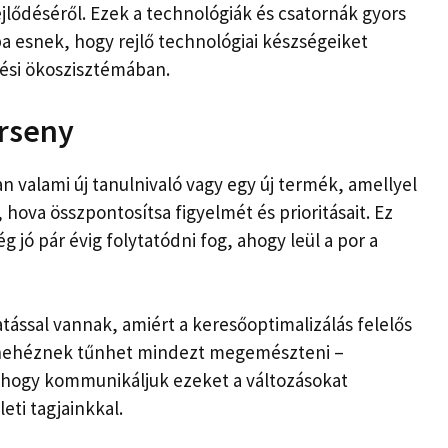
jlődéséről. Ezek a technológiák és csatornák gyors
 esnek, hogy rejlő technológiai készségeiket
sési ökoszisztémában.
erseny
 valami új tanulnivaló vagy egy új termék, amellyel
 hova összpontosítsa figyelmét és prioritásait. Ez
 jó pár évig folytatódni fog, ahogy leül a por a
tással vannak, amiért a keresőoptimalizálás felelős
, nehéznek tűnhet mindezt megemészteni –
t, hogy kommunikáljuk ezeket a változásokat
eti tagjainkkal.