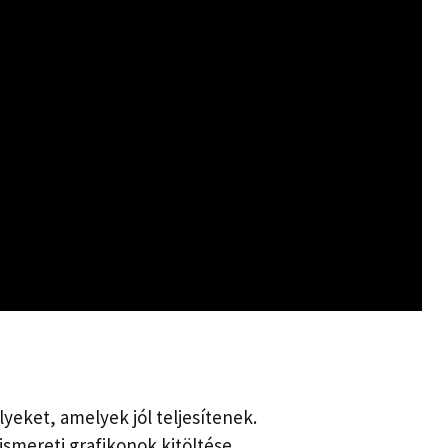
lyeket, amelyek jól teljesítenek.
sismereti grafikonok kitöltése.