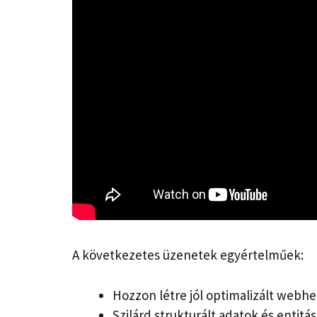
A következetes üzenetek egyértelműek:
Hozzon létre jól optimalizált webhe
Szilárd strukturált adatok és entitá