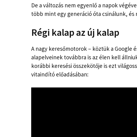
De a változás nem egyenlő a napok végével.
több mint egy generáció óta csinálunk, é
Régi kalap az új kalap
A nagy keresőmotorok – köztük a Google é
alapelveinek továbbra is az élen kell állni
korábbi keresési összekötője is ezt világo
vitaindító előadásában: