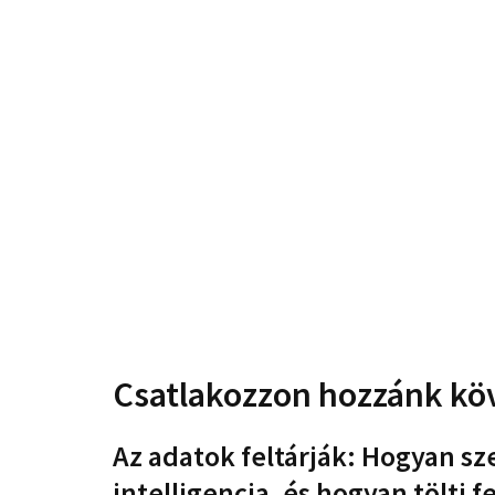
Csatlakozzon hozzánk kö
Az adatok feltárják: Hogyan s
intelligencia, és hogyan tölti f