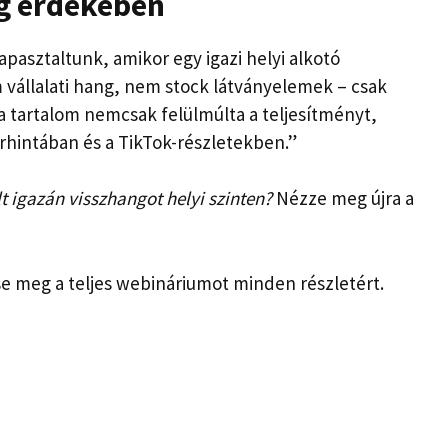
ég érdekében
pasztaltunk, amikor egy igazi helyi alkotó
vállalati hang, nem stock látványelemek – csak
 a tartalom nemcsak felülmúlta a teljesítményt,
örhintában és a TikTok-részletekben.”
t igazán visszhangot helyi szinten?
Nézze meg újra a
se meg a teljes webináriumot minden részletért.