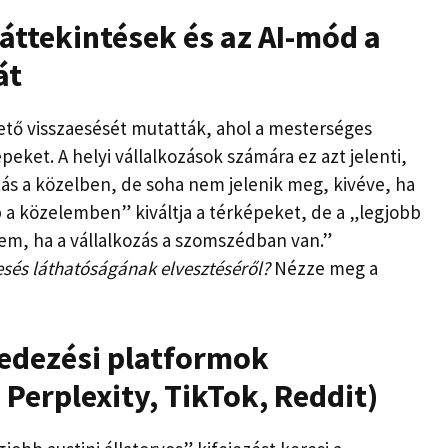
 áttekintések és az AI-mód a
át
ető visszaesését mutatták, ahol a mesterséges
épeket. A helyi vállalkozások számára ez azt jelenti,
tás a közelben, de soha nem jelenik meg, kivéve, ha
b a közelemben” kiváltja a térképeket, de a „legjobb
m, ha a vállalkozás a szomszédban van.”
resés láthatóságának elvesztéséről?
Nézze meg a
lfedezési platformok
Perplexity, TikTok, Reddit)