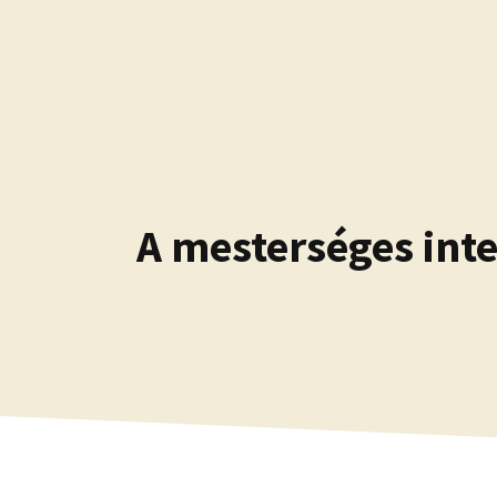
Kilépés
a
tartalomba
A mesterséges inte