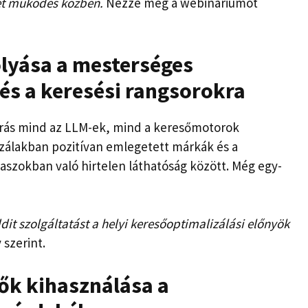
tet működés közben.
Nézze meg a webináriumot
olyása a mesterséges
 és a keresési rangsorokra
orrás mind az LLM-ek, mind a keresőmotorok
szálakban pozitívan emlegetett márkák és a
laszokban való hirtelen láthatóság között. Még egy-
it szolgáltatást a helyi keresőoptimalizálási előnyök
 szerint.
tők kihasználása a