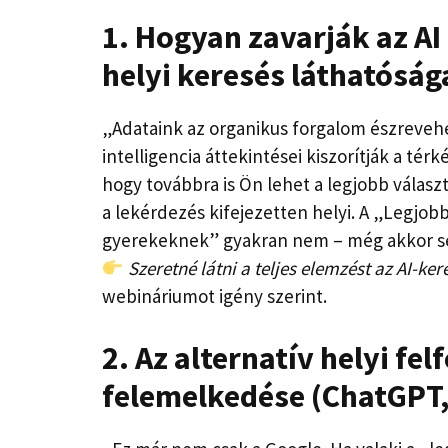
1. Hogyan zavarják az AI
helyi keresés láthatóság
„Adataink az organikus forgalom észreveh
intelligencia áttekintései kiszorítják a térk
hogy továbbra is Ön lehet a legjobb válasz
a lekérdezés kifejezetten helyi. A „Legjob
gyerekeknek” gyakran nem – még akkor se
Szeretné látni a teljes elemzést az AI-ke
webináriumot igény szerint.
2. Az alternatív helyi fe
felemelkedése (ChatGPT, 