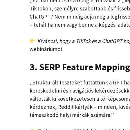
„Ez már nem csak a Google. Ha valaki a „leg
TikTokon, személyre szabottabb és frisseb
ChatGPT? Nem mindig adja meg a legfrisse
– tehát ha nem vagy benne a képzési adato
Kíváncsi, hogy a TikTok és a ChatGPT hog
webináriumot.
3. SERP Feature Mapping
„Strukturált teszteket futtattunk a GPT ha
kereskedelmi és navigációs lekérdezésekké
váltották ki következetesen a térképcsoma
kérdeznek, Reddit kártyák – minden, kivéve
támaszkodó helyi márkák számára.”