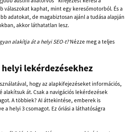
jobb austini állatorvos” kifejezést keresi a
b válaszokat kaphat, mint egy keresőmotorból. És a
bb adatokat, de magabiztosan ajánl a tudása alapján
kban, akkor láthatatlan lesz.
yan alakítja át a helyi SEO-t?
Nézze meg a teljes
 helyi lekérdezésekhez
sználatával, hogy az alapkifejezéseket információs,
 alakítsuk át. Csak a navigációs lekérdezések
got. A többiek? AI áttekintése, emberek is
 a helyi 3 csomagot. Ez óriási a láthatóságra