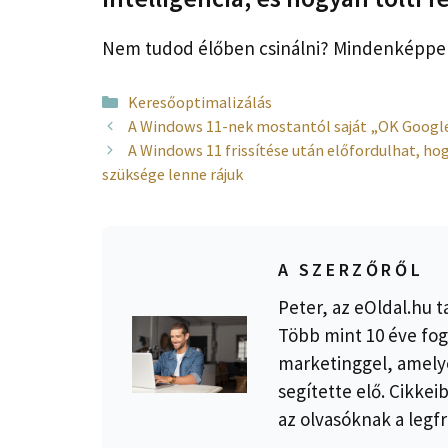
Nem tudod élőben csinálni? Mindenképpen r
Kategória
Keresőoptimalizálás
A Windows 11-nek mostantól saját „OK Google” 
A Windows 11 frissítése után előfordulhat, hog
szüksége lenne rájuk
A SZERZŐRŐL
Peter, az eOldal.hu t
Több mint 10 éve fog
marketinggel, amelye
segítette elő. Cikkei
az olvasóknak a legfr