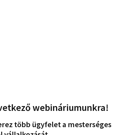
vetkező webináriumunkra!
zerez több ügyfelet a mesterséges
el vállalkozását