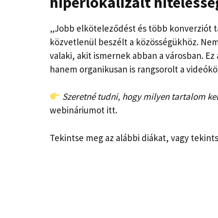
hiperlokalizált hiteless
„Jobb elköteleződést és több konverziót ta
közvetlenül beszélt a közösségükhöz. Nem 
valaki, akit ismernek abban a városban. Ez
hanem organikusan is rangsorolt ​​a videók
Szeretné tudni, hogy milyen tartalom kel
webináriumot itt.
Tekintse meg az alábbi diákat, vagy tekint