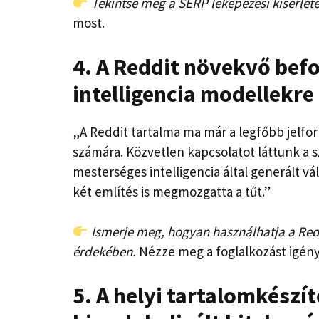
Tekintse meg a SERP leképezési kísérle
most.
4. A Reddit növekvő bef
intelligencia modellekre
„A Reddit tartalma ma már a legfőbb jelf
számára. Közvetlen kapcsolatot láttunk a 
mesterséges intelligencia által generált vá
két említés is megmozgatta a tűt.”
Ismerje meg, hogyan használhatja a Redd
érdekében.
Nézze meg a foglalkozást igény
5. A helyi tartalomkészí