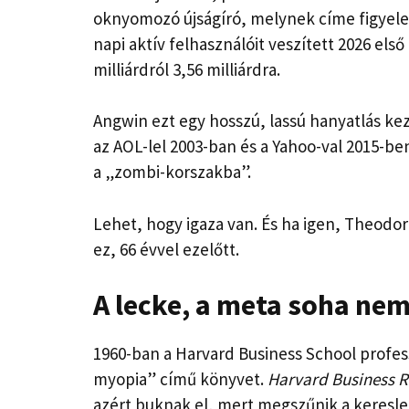
oknyomozó újságíró, melynek címe figyelem
napi aktív felhasználóit veszített 2026 el
milliárdról 3,56 milliárdra.
Angwin ezt egy hosszú, lassú hanyatlás kezd
az AOL-lel 2003-ban és a Yahoo-val 2015-be
a „zombi-korszakba”.
Lehet, hogy igaza van. És ha igen, Theodo
ez, 66 évvel ezelőtt.
A lecke, a meta soha nem
1960-ban a Harvard Business School profes
myopia” című könyvet.
Harvard Business 
azért buknak el, mert megszűnik a keresl