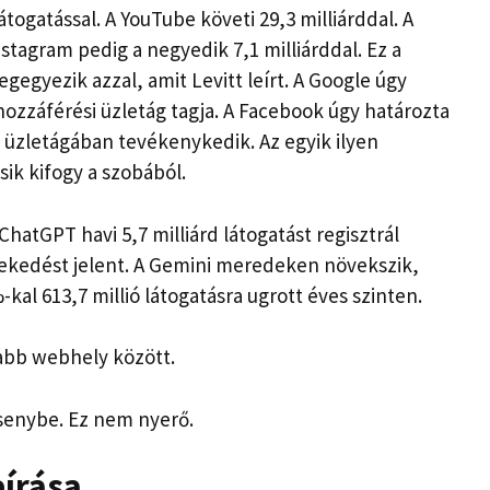
látogatással. A YouTube követi 29,3 milliárddal. A
stagram pedig a negyedik 7,1 milliárddal. Ez a
egyezik azzal, amit Levitt leírt. A Google úgy
ozzáférési üzletág tagja. A Facebook úgy határozta
 üzletágában tevékenykedik. Az egyik ilyen
ik kifogy a szobából.
hatGPT havi 5,7 milliárd látogatást regisztrál
vekedést jelent. A Gemini meredeken növekszik,
-kal 613,7 millió látogatásra ugrott éves szinten.
tabb webhely között.
ersenybe. Ez nem nyerő.
eírása