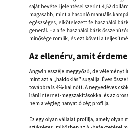
saját bevételi jelentései szerint 4,52 doll
magasabb, mint a hasonló manuális kampá
egészséges, elkötelezett felhasználói bázi
generál. Ha a felhasználói bázis összehúzód
minősége romlik, és ezt követi a teljesítmé
Az ellenérv, amit érdem
Angwin esszéje meggyőző, de véleményt ír
mint azt a „haldoklás” sugallja. Éves össze
továbbra is 4%-kal nőtt. A negyedéves cs
iráni internet-megszakításokkal és az or
nem a végleg hanyatló cég profilja.
Ez egy olyan vállalat profilja, amely olya
szükséges, miközben az AI-befektetései mé