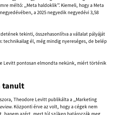
re méltó: „Meta haldoklik”. Kiemeli, hogy a Meta
ső negyedévében, a 2025 negyedik negyedévi 3,58
etének tekinti, összehasonlítva a vállalat pályáját
n: technikailag él, még mindig nyereséges, de belép
re Levitt pontosan elmondta nekünk, miért történik
 tanult
szora, Theodore Levitt publikálta a „Marketing
Review
. Központi érve az volt, hogy a cégek nem
et, hanem azért, mert túl szűken határozzák meg