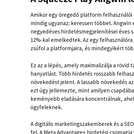
Amikor egy öregedő platform felhasználói b
mindig ugyanaz: keressen többet. Angwin 
negyedéves hirdetésmegjelenítései éves sz
12%-kal emelkedtek. Az egy felhasználóra j
zsúfol a platformjaira, és mindegyikért töb
Ez az a lépés, amely maximalizálja a rövid 
hanyatlást. Több hirdetés rosszabb felhasz
növekedést jelent. A lassabb növekedés azt 
ezt úgy jellemezte, mint amilyen csapdába 
keményebb eladására koncentrálnak, ahel
ügyfeleknek.
A digitális marketingszakemberek és a SE
fel. A Meta Advantage+ hirdetési csomagja 