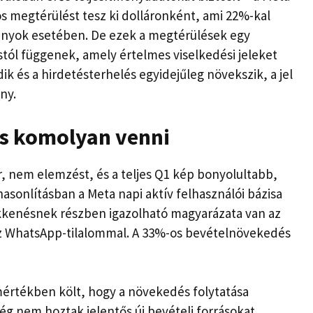
áros megtérülést tesz ki dolláronként, ami 22%-kal
nyok esetében. De ezek a megtérülések egy
stól függenek, amely értelmes viselkedési jeleket
ik és a hirdetésterhelés egyidejűleg növekszik, a jel
ny.
es komolyan venni
, nem elemzést, és a teljes Q1 kép bonyolultabb,
hasonlításban a Meta napi aktív felhasználói bázisa
ökkenésnek részben igazolható magyarázata van az
osz WhatsApp-tilalommal. A 33%-os bevételnövekedés
n mértékben költ, hogy a növekedés folytatása
g nem hoztak jelentős új bevételi forrásokat.