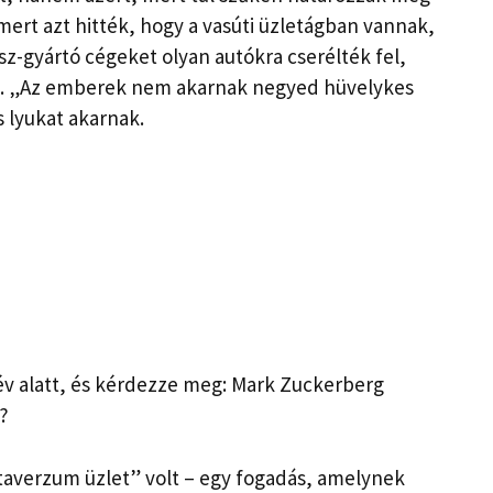
mert azt hitték, hogy a vasúti üzletágban vannak,
usz-gyártó cégeket olyan autókra cserélték fel,
na. „Az emberek nem akarnak negyed hüvelykes
s lyukat akarnak.
év alatt, és kérdezze meg: Mark Zuckerberg
?
etaverzum üzlet” volt – egy fogadás, amelynek