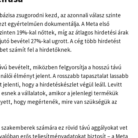
ázisa zsugorodni kezd, az azonnali válasz szinte
ezt egyértelműen dokumentálja. A Meta első
inten 19%-kal nőttek, míg az átlagos hirdetési árak
utó bevétel 27%-kal ugrott. A cég több hirdetést
bet számít fel a hirdetőknek.
távú bevételt, miközben felgyorsítja a hosszú távú
nálói élményt jelent. A rosszabb tapasztalat lassabb
jelenti, hogy a hirdetéskészlet végül leáll. Levitt
esnek a vállalatok, amikor a jelenlegi termékük
yett, hogy megértenék, mire van szükségük az
O szakemberek számára ez rövid távú aggályokat vet
valóban erős teljesítményadatokat biztosít – a Meta