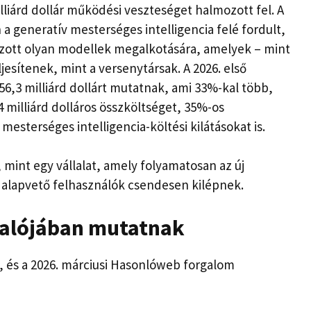
lliárd dollár működési veszteséget halmozott fel. A
a generatív mesterséges intelligencia felé fordult,
dozott olyan modellek megalkotására, amelyek – mint
jesítenek, mint a versenytársak. A 2026. első
,3 milliárd dollárt mutatnak, ami 33%-kal több,
 milliárd dolláros összköltséget, 35%-os
sterséges intelligencia-költési kilátásokat is.
, mint egy vállalat, amely folyamatosan az új
 alapvető felhasználók csendesen kilépnek.
valójában mutatnak
l, és a 2026. márciusi Hasonlóweb forgalom