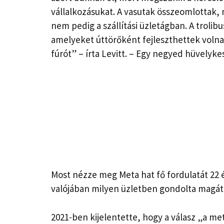
vállalkozásukat. A vasutak összeomlottak, 
nem pedig a szállítási üzletágban. A trolib
amelyeket úttörőként fejleszthettek vol
fúrót” – írta Levitt. – Egy negyed hüvelyke
Most nézze meg Meta hat fő fordulatát 22 
valójában milyen üzletben gondolta magát
2021-ben kijelentette, hogy a válasz „a m