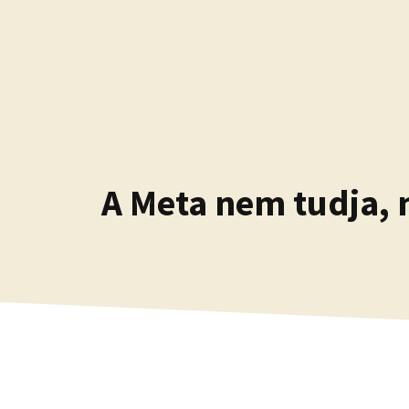
Kilépés
a
tartalomba
A Meta nem tudja, m