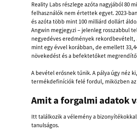
Reality Labs részlege azóta nagyjából 80 mi
felhasználók nem értettek egyet. 2023-ban 
és azóta több mint 100 milliárd dollárt ál
Angwin megjegyzi – jelenleg rosszabbul tel
negyedéves eredmények rekordbevételt, 56
mint egy évvel korábban, de emellett 33,44
növekedést és a befektetőket megrendítő me
A bevétel erősnek tűnik. A pálya úgy néz ki
termékdefiníciók felé fordul, miközben az
Amit a forgalmi adatok 
Itt találkozik a vélemény a bizonyítékokka
tanulságos.