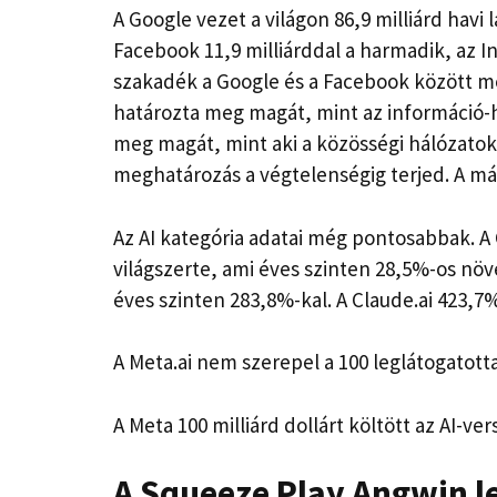
A Google vezet a világon 86,9 milliárd havi 
Facebook 11,9 milliárddal a harmadik, az In
szakadék a Google és a Facebook között meg
határozta meg magát, mint az információ-h
meg magát, mint aki a közösségi hálózatok
meghatározás a végtelenségig terjed. A más
Az AI kategória adatai még pontosabbak. A C
világszerte, ami éves szinten 28,5%-os nö
éves szinten 283,8%-kal. A Claude.ai 423,7%
A Meta.ai nem szerepel a 100 leglátogatot
A Meta 100 milliárd dollárt költött az AI-v
A Squeeze Play Angwin l