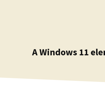
Kilépés
a
tartalomba
A Windows 11 elem