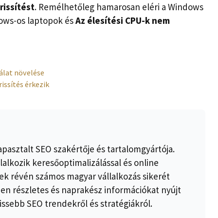
rissítést
. Remélhetőleg hamarosan eléri a Windows
dows-os laptopok és
Az élesítési CPU-k nem
nálat növelése
issítés érkezik
apasztalt SEO szakértője és tartalomgyártója.
lalkozik keresőoptimalizálással és online
k révén számos magyar vállalkozás sikerét
ben részletes és naprakész információkat nyújt
issebb SEO trendekről és stratégiákról.