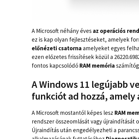
A Microsoft néhány éves
az operációs rend
ez is kap olyan fejlesztéseket, amelyek f
előnézeti csatorna
amelyeket egyes felha
ezen előzetes frissítések közül a 26220.698
fontos kapcsolódó
RAM memória
számítóg
A Windows 11 legújabb ve
funkciót ad hozzá, amely 
A Microsoft mostantól képes lesz
RAM memó
rendszer összeomlását vagy újraindítását 
Újraindítás után engedélyezheti a paranc
alkalmazásának futtatásához
Diagnosztik