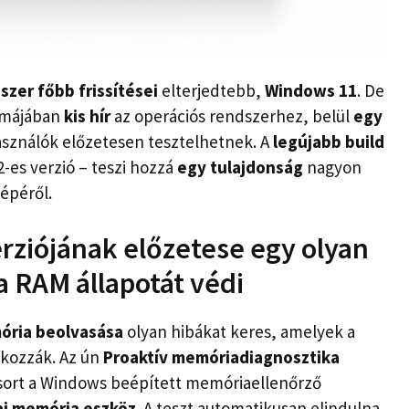
szer főbb frissítései
elterjedtebb,
Windows 11
. De
ormájában
kis hír
az operációs rendszerhez, belül
egy
sználók előzetesen tesztelhetnek. A
legújabb build
2-es verzió – teszi hozzá
egy tulajdonság
nagyon
épéről.
rziójának előzetese egy olyan
a RAM állapotát védi
ria beolvasása
olyan hibákat keres, amelyek a
okozzák. Az ún
Proaktív memóriadiagnosztika
ssort a Windows beépített memóriaellenőrző
ai memória eszköz
. A teszt automatikusan elindulna