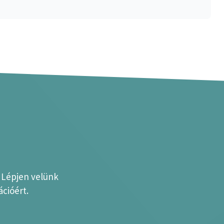
? Lépjen velünk
cióért.