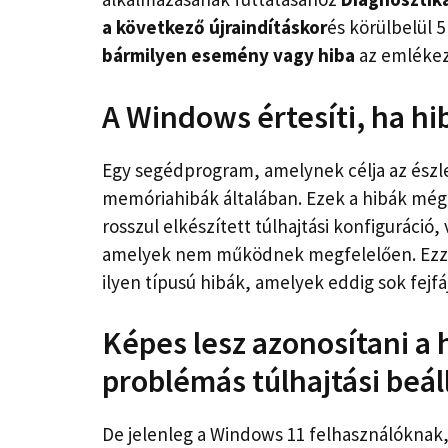
a következő újraindításkor
és körülbelül 5
bármilyen esemény vagy hiba
az emléke
A Windows értesíti, ha h
Egy segédprogram, amelynek célja az észl
memóriahibák általában. Ezek a hibák mé
rosszul elkészített túlhajtási konfiguráció,
amelyek nem működnek megfelelően. Ezz
ilyen típusú hibák, amelyek eddig sok fejfá
Képes lesz azonosítani a
problémás túlhajtási beál
De jelenleg a Windows 11 felhasználóknak, 