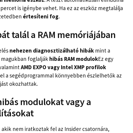
 percet is igénybe vehet. Ha ez az eszköz megtalálja
zetedben
értesíteni fog
.
ibát talál a RAM memóriájában
elés
nehezen diagnosztizálható hibák
mint a
g magukban foglalják
hibás RAM modulok
Ez egy
 valamint
AMD EXPO vagy Intel XMP profilok
el a segédprogrammal könnyebben észlelhetők az
jást okozhattak.
 hibás modulokat vagy a
lításokat
akik nem iratkoztak fel az Insider csatornára,