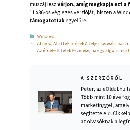
muszáj lesz
várjon, amíg megkapja ezt a f
11 x86-os végleges verzióját, hiszen a Win
támogatottak
egyelőre.
Kategória
Windows
AI mód, AI áttekintések A teljes keresési hasz
Az érdekelt felek kezelése, ha egy algoritmusfr
A SZERZŐRŐL
Peter, az eOldal.hu t
Több mint 10 éve fog
marketinggel, amelye
segítette elő. Cikkei
az olvasóknak a legfr