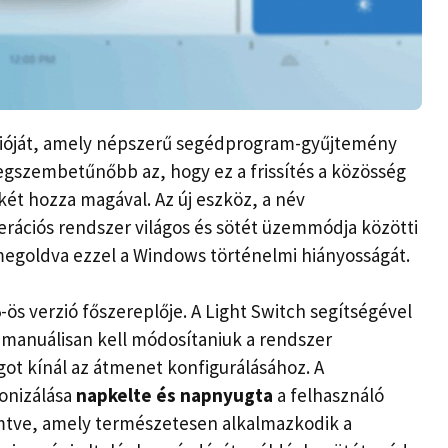
erzióját, amely népszerű segédprogram-gyűjtemény
egszembetűnőbb az, hogy ez a frissítés a közösség
két hozza magával. Az új eszköz, a név
erációs rendszer világos és sötét üzemmódja közötti
 megoldva ezzel a Windows történelmi hiányosságát.
-ös verzió főszereplője. A Light Switch segítségével
a manuálisan kell módosítaniuk a rendszer
got kínál az átmenet konfigurálásához. A
ronizálása
napkelte és napnyugta
a felhasználó
emtve, amely természetesen alkalmazkodik a