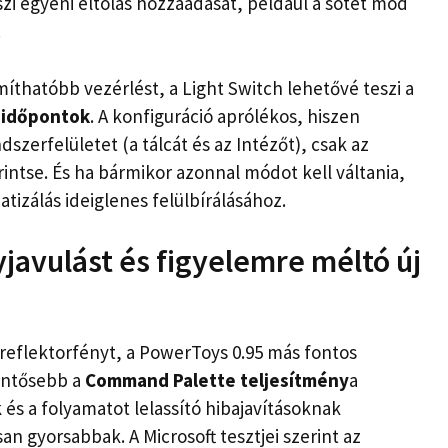
zi egyéni eltolás hozzáadását, például a sötét mód
.
míthatóbb vezérlést, a Light Switch lehetővé teszi a
i időpontok
. A konfiguráció aprólékos, hiszen
szerfelületet (a tálcát és az Intézőt), csak az
intse. És ha bármikor azonnal módot kell váltania,
tizálás ideiglenes felülbírálásához.
javulást és figyelemre méltó új
 reflektorfényt, a PowerToys 0.95 más fontos
lentősebb a
Command Palette teljesítmény
a
 és a folyamatot lelassító hibajavításoknak
 gyorsabbak. A Microsoft tesztjei szerint az