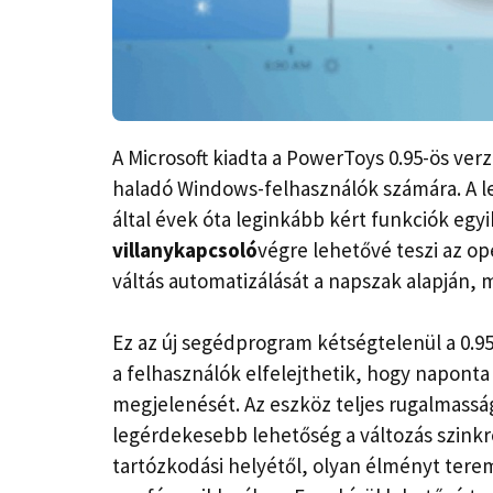
A Microsoft kiadta a PowerToys 0.95-ös v
haladó Windows-felhasználók számára. A l
által évek óta leginkább kért funkciók egyi
villanykapcsoló
végre lehetővé teszi az op
váltás automatizálását a napszak alapján,
Ez az új segédprogram kétségtelenül a 0.95
a felhasználók elfelejthetik, hogy napont
megjelenését. Az eszköz teljes rugalmassá
legérdekesebb lehetőség a változás szink
tartózkodási helyétől, olyan élményt ter