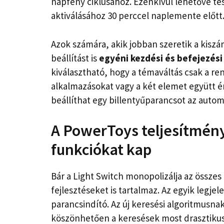
napfény ciklusához. Ezenkívül lehetővé tes
aktiválásához 30 perccel naplemente előtt
Azok számára, akik jobban szeretik a kiszá
beállítást is
egyéni kezdési és befejezés
kiválasztható, hogy a témaváltás csak a rend
alkalmazásokat vagy a két elemet együtt ér
beállíthat egy billentyűparancsot az automa
A PowerToys teljesítmény
funkciókat kap
Bár a Light Switch monopolizálja az összes
fejlesztéseket is tartalmaz. Az egyik legje
parancsindító. Az új keresési algoritmusnak
köszönhetően a keresések most drasztikusan