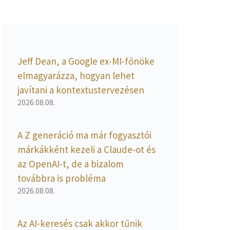
Jeff Dean, a Google ex-MI-főnöke
elmagyarázza, hogyan lehet
javítani a kontextustervezésen
2026.08.08.
A Z generáció ma már fogyasztói
márkákként kezeli a Claude-ot és
az OpenAI-t, de a bizalom
továbbra is probléma
2026.08.08.
Az AI-keresés csak akkor tűnik