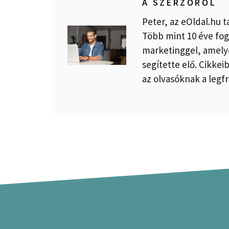
A SZERZŐRŐL
Peter, az eOldal.hu t
Több mint 10 éve fog
marketinggel, amelye
segítette elő. Cikkei
az olvasóknak a legfr