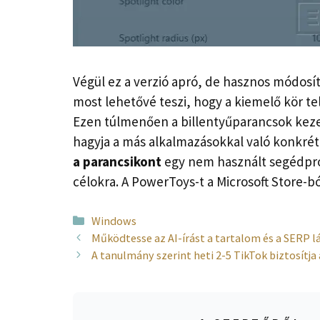
Végül ez a verzió apró, de hasznos módosí
most lehetővé teszi, hogy a kiemelő kör t
Ezen túlmenően a billentyűparancsok kezelé
hagyja a más alkalmazásokkal való konkrét
a parancsikont
egy nem használt segédpro
célokra. A PowerToys-t a Microsoft Store-ból
Kategória
Windows
Működtesse az AI-írást a tartalom és a SERP l
A tanulmány szerint heti 2-5 TikTok biztosít