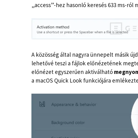
„access”-hez hasonló keresés 633 ms-ról m
A közösség által nagyra ünnepelt másik új
lehetővé teszi a fájlok előnézetének megt
előnézet egyszerűen aktiválható
megnyomj
a macOS Quick Look funkciójára emlékezte