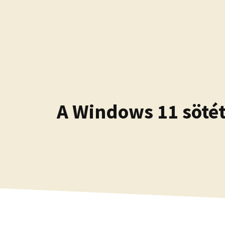
Kilépés
a
tartalomba
A Windows 11 sötét