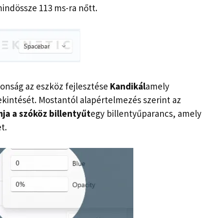
indössze 113 ms-ra nőtt.
donság az eszköz fejlesztése
Kandikál
amely
ekintését. Mostantól alapértelmezés szerint az
a a szóköz billentyűt
egy billentyűparancs, amely
t.