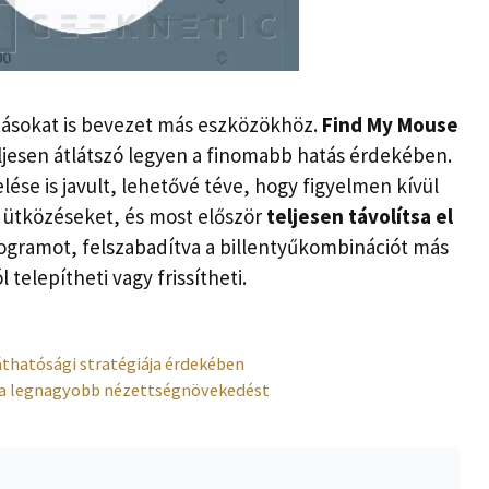
tásokat is bevezet más eszközökhöz.
Find My Mouse
eljesen átlátszó legyen a finomabb hatás érdekében.
se is javult, lehetővé téve, hogy figyelmen kívül
 ütközéseket, és most először
teljesen távolítsa el
gramot, felszabadítva a billentyűkombinációt más
 telepítheti vagy frissítheti.
áthatósági stratégiája érdekében
ja a legnagyobb nézettségnövekedést