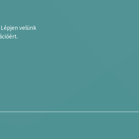
? Lépjen velünk
cióért.