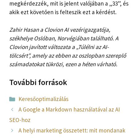
megkérdezzék, mit is jelent valójában a „33”, és
akik ezt követően is felteszik ezt a kérdést.
Zahir Hasan a Clovion AI vezérigazgatója,
székhelye Oslóban, Norvégiában található. A
Clovion javított változata a „Túlélni az AI-
tölcsért”, amely az ebben az oszlopban szereplő
számadatokat tükrözi, ezen a héten várható.
További források
Kategória
Keresőoptimalizálás
A Google a Markdown használatával az AI
SEO-hoz
A helyi marketing összetett: mit mondanak