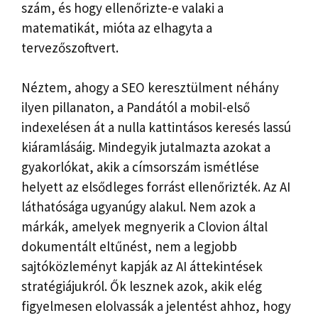
szám, és hogy ellenőrizte-e valaki a
matematikát, mióta az elhagyta a
tervezőszoftvert.
Néztem, ahogy a SEO keresztülment néhány
ilyen pillanaton, a Pandától a mobil-első
indexelésen át a nulla kattintásos keresés lassú
kiáramlásáig. Mindegyik jutalmazta azokat a
gyakorlókat, akik a címsorszám ismétlése
helyett az elsődleges forrást ellenőrizték. Az AI
láthatósága ugyanúgy alakul. Nem azok a
márkák, amelyek megnyerik a Clovion által
dokumentált eltűnést, nem a legjobb
sajtóközleményt kapják az AI áttekintések
stratégiájukról. Ők lesznek azok, akik elég
figyelmesen elolvassák a jelentést ahhoz, hogy