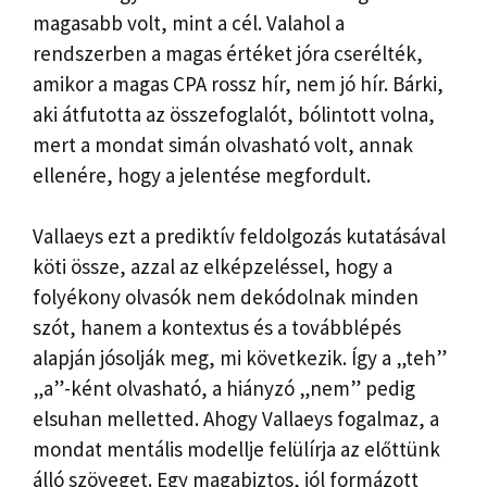
magasabb volt, mint a cél. Valahol a
rendszerben a magas értéket jóra cserélték,
amikor a magas CPA rossz hír, nem jó hír. Bárki,
aki átfutotta az összefoglalót, bólintott volna,
mert a mondat simán olvasható volt, annak
ellenére, hogy a jelentése megfordult.
Vallaeys ezt a prediktív feldolgozás kutatásával
köti össze, azzal az elképzeléssel, hogy a
folyékony olvasók nem dekódolnak minden
szót, hanem a kontextus és a továbblépés
alapján jósolják meg, mi következik. Így a „teh”
„a”-ként olvasható, a hiányzó „nem” pedig
elsuhan melletted. Ahogy Vallaeys fogalmaz, a
mondat mentális modellje felülírja az előttünk
álló szöveget. Egy magabiztos, jól formázott