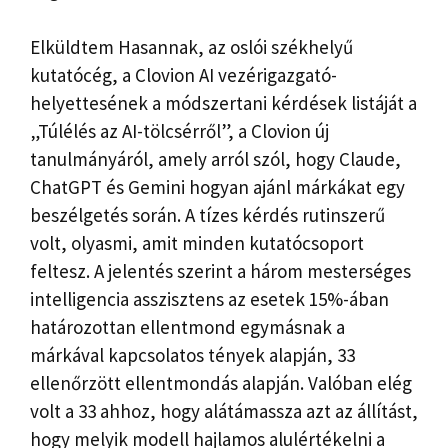
Elküldtem Hasannak, az oslói székhelyű
kutatócég, a Clovion AI vezérigazgató-
helyettesének a módszertani kérdések listáját a
„Túlélés az AI-tölcsérről”, a Clovion új
tanulmányáról, amely arról szól, hogy Claude,
ChatGPT és Gemini hogyan ajánl márkákat egy
beszélgetés során. A tízes kérdés rutinszerű
volt, olyasmi, amit minden kutatócsoport
feltesz. A jelentés szerint a három mesterséges
intelligencia asszisztens az esetek 15%-ában
határozottan ellentmond egymásnak a
márkával kapcsolatos tények alapján, 33
ellenőrzött ellentmondás alapján. Valóban elég
volt a 33 ahhoz, hogy alátámassza azt az állítást,
hogy melyik modell hajlamos alulértékelni a