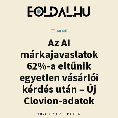
Kilépés
a
tartalomba
MENÜ
Az AI
márkajavaslatok
62%-a eltűnik
egyetlen vásárlói
kérdés után – Új
Clovion-adatok
2026.07.07.
PETER