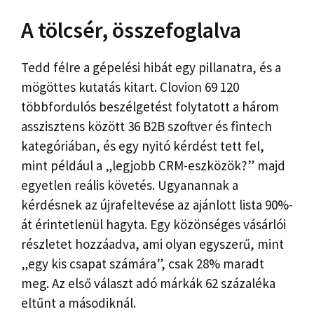
A tölcsér, összefoglalva
Tedd félre a gépelési hibát egy pillanatra, és a
mögöttes kutatás kitart. Clovion 69 120
többfordulós beszélgetést folytatott a három
asszisztens között 36 B2B szoftver és fintech
kategóriában, és egy nyitó kérdést tett fel,
mint például a „legjobb CRM-eszközök?” majd
egyetlen reális követés. Ugyanannak a
kérdésnek az újrafeltevése az ajánlott lista 90%-
át érintetlenül hagyta. Egy közönséges vásárlói
részletet hozzáadva, ami olyan egyszerű, mint
„egy kis csapat számára”, csak 28% maradt
meg. Az első választ adó márkák 62 százaléka
eltűnt a másodiknál.