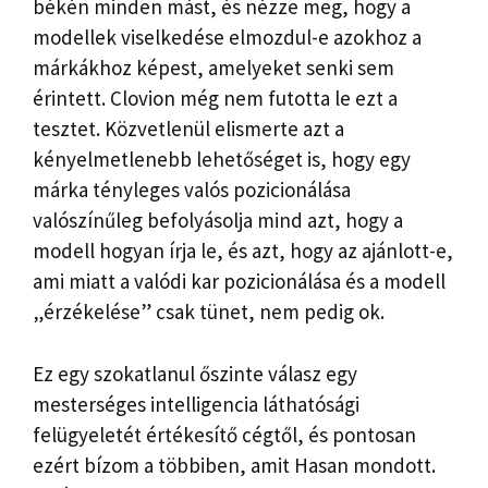
békén minden mást, és nézze meg, hogy a
modellek viselkedése elmozdul-e azokhoz a
márkákhoz képest, amelyeket senki sem
érintett. Clovion még nem futotta le ezt a
tesztet. Közvetlenül elismerte azt a
kényelmetlenebb lehetőséget is, hogy egy
márka tényleges valós pozicionálása
valószínűleg befolyásolja mind azt, hogy a
modell hogyan írja le, és azt, hogy az ajánlott-e,
ami miatt a valódi kar pozicionálása és a modell
„érzékelése” csak tünet, nem pedig ok.
Ez egy szokatlanul őszinte válasz egy
mesterséges intelligencia láthatósági
felügyeletét értékesítő cégtől, és pontosan
ezért bízom a többiben, amit Hasan mondott.