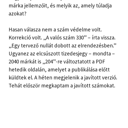
márka jellemzőit, és melyik az, amely túladja
azokat?
Hasan válasza nem a szám védelme volt.
Korrekció volt. „A valós szám 330” – írta vissza.
„Egy tervező nullát dobott az elrendezésben.”
Ugyanez az elcsúszott tizedesjegy – mondta –
2040 márkát is „204”-re változtatott a PDF
hetedik oldalán, amelyet a publikálása előtt
küldtek el. A héten megjelenik a javított verzió.
Tehát először megkaptam a javított számokat.