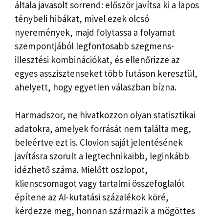
általa javasolt sorrend: először javítsa ki a lapos
ténybeli hibákat, mivel ezek olcsó
nyeremények, majd folytassa a folyamat
szempontjából legfontosabb szegmens-
illesztési kombinációkat, és ellenőrizze az
egyes asszisztenseket több futáson keresztül,
ahelyett, hogy egyetlen válaszban bízna.
Harmadszor, ne hivatkozzon olyan statisztikai
adatokra, amelyek forrását nem találta meg,
beleértve ezt is. Clovion saját jelentésének
javításra szorult a legtechnikaibb, leginkább
idézhető száma. Mielőtt oszlopot,
klienscsomagot vagy tartalmi összefoglalót
építene az AI-kutatási százalékok köré,
kérdezze meg, honnan származik a mögöttes