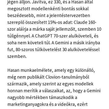
jégen álljon. Javítva, ez 330, és a Hasan által
megosztott modellenkénti bontás sokkal
beszédesebb, mint a jelentéstervezetben
szereplő összesített 15%-os adat: Claude 160-
szor aláírja a márka saját jellemzőit, szemben 10
túligénnyel. A ChatGPT 70-szer alulköveteli, és
soha nem követeli túl. A Gemini a másik irányba
fut, 80-szoros túlkövetelést 30 alulköveteléssel
szemben.
Hasan munkaelmélete, amely egy különálló,
még nem publikált Clovion-tanulmányból
származik, amely szerint az egyes modellek
honnan merítik a válaszaikat, az, hogy a Gemini
nagyobb mértékben támaszkodik a
marketinganyagokra és a videókra, ezért