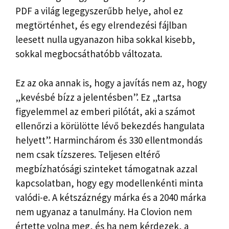
PDF a világ legegyszerűbb helye, ahol ez
megtörténhet, és egy elrendezési fájlban
leesett nulla ugyanazon hiba sokkal kisebb,
sokkal megbocsáthatóbb változata.
Ez az oka annak is, hogy a javítás nem az, hogy
„kevésbé bízz a jelentésben”. Ez „tartsa
figyelemmel az emberi pilótát, aki a számot
ellenőrzi a körülötte lévő bekezdés hangulata
helyett”. Harminchárom és 330 ellentmondás
nem csak tízszeres. Teljesen eltérő
megbízhatósági szinteket támogatnak azzal
kapcsolatban, hogy egy modellenkénti minta
valódi-e. A kétszáznégy márka és a 2040 márka
nem ugyanaz a tanulmány. Ha Clovion nem
értette volna meg, és ha nem kérdezek, a