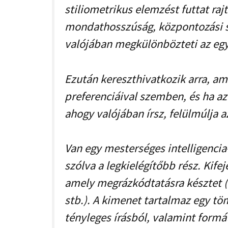
stiliometrikus elemzést futtat ra
mondathosszúság, központozási s
valójában megkülönbözteti az egyén
Ezután kereszthivatkozik arra, am
preferenciáival szemben, és ha a
ahogy valójában írsz, felülmúlja a
Van egy mesterséges intelligencia-
szólva a legkielégítőbb rész. Kife
amely megrázkódtatásra késztet (
stb.). A kimenet tartalmaz egy töm
tényleges írásból, valamint form