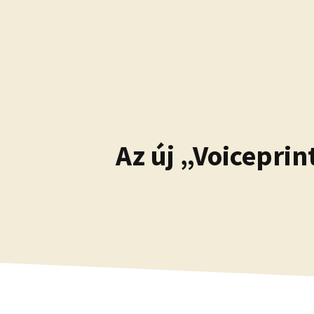
Kilépés
a
tartalomba
Az új „Voicepri