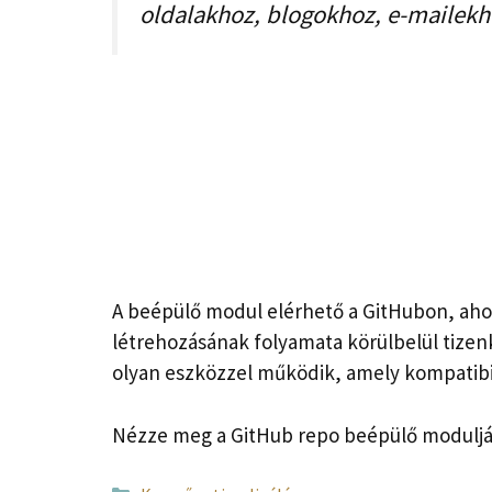
oldalakhoz, blogokhoz, e-mailekh
A beépülő modul elérhető a GitHubon, aho
létrehozásának folyamata körülbelül tize
olyan eszközzel működik, amely kompatibil
Nézze meg a GitHub repo beépülő modulját i