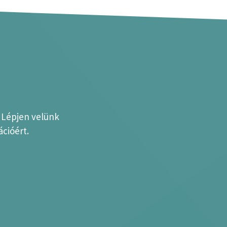
? Lépjen velünk
cióért.