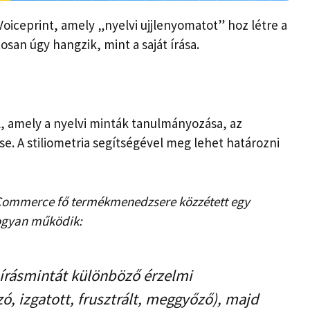
oiceprint, amely „nyelvi ujjlenyomatot” hoz létre a
osan úgy hangzik, mint a saját írása.
, amely a nyelvi minták tanulmányozása, az
ése. A stiliometria segítségével meg lehet határozni
Commerce fő termékmenedzsere közzétett egy
hogyan működik:
írásmintát különböző érzelmi
ó, izgatott, frusztrált, meggyőző), majd