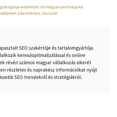
glátogatja webhelyét (és hogyan javíthatja ki)
exképeket a kereséshez, Discover
apasztalt SEO szakértője és tartalomgyártója.
lalkozik keresőoptimalizálással és online
k révén számos magyar vállalkozás sikerét
ben részletes és naprakész információkat nyújt
issebb SEO trendekről és stratégiákról.