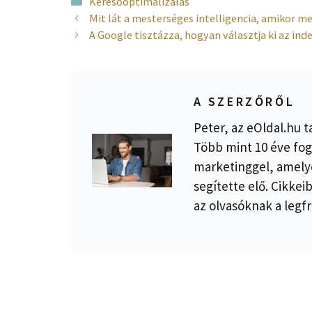
Kategória
Keresőoptimalizálás
Mit lát a mesterséges intelligencia, amikor me
A Google tisztázza, hogyan választja ki az ind
A SZERZŐRŐL
Peter, az eOldal.hu t
Több mint 10 éve fog
marketinggel, amelye
segítette elő. Cikkei
az olvasóknak a legfr