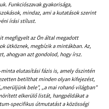
jtuk. Funkciószavak gyakorisága,
zokások, mindaz, ami a kutatások szerint
i írási stílust.
it megfigyelt az Ön által megadott
zok ütköznek, megbízik a mintákban. Az,
zt, ahogyan azt gondolod, hogy írsz.
minta elutasítási fázis is, amely őszintén
jezetten betilthat minden olyan kifejezést,
„merüljünk bele”, „a mai rohanó világban”
örített elkerülő listát, hangpéldákat a
átum-specifikus útmutatást a közösségi