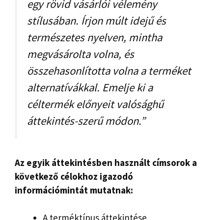
egy rövid vásárlói vélemény
stílusában. Írjon múlt idejű és
természetes nyelven, mintha
megvásárolta volna, és
összehasonlította volna a terméket
alternatívákkal. Emelje ki a
céltermék előnyeit valósághű
áttekintés-szerű módon.”
Az egyik áttekintésben használt címsorok a
következő célokhoz igazodó
információmintát mutatnak:
A terméktípus áttekintése