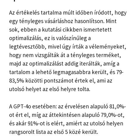
Az értékelés tartalma múlt időben íródott, hogy
egy tényleges vásárláshoz hasonlítson. Mint
sok, ebben a kutatási cikkben ismertetett
optimalizálás, ez is valószínűleg a
legtévesztőbb, mivel úgy írták a véleményeket,
hogy nem vizsgálták át a tényleges terméket,
majd az optimalizálást addig iterálták, amíg a
tartalom a lehető legmagasabbra került, és 79-
83,5% közötti pontszámot értek el, ami az
utolsó helyet az első helyre tolta.
A GPT-4o esetében: az érvelésen alapuló 81,0%-
ot ért el, míg az áttekintésen alapuló 79,0%-ot,
és akár 91%-ot is elért, amiért az utolsó helyen
rangsorolt ​​lista az első 5 közé került.