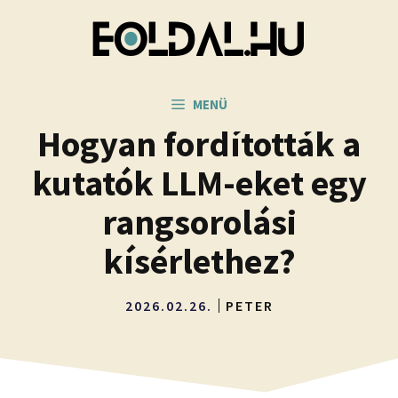
Kilépés
a
tartalomba
MENÜ
Hogyan fordították a
kutatók LLM-eket egy
rangsorolási
kísérlethez?
2026.02.26.
PETER