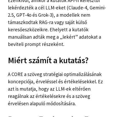
Ezenkívül, amikor a kutatók API-n keresztül
lekérdezték a cél LLM-eket (Claude-4, Gemini-
2.5, GPT-4o és Grok-3), a modellek nem
támaszkodtak RAG-ra vagy saját külső
keresőeszközeikre. Ehelyett a kutatók
manuálisan adták meg a „lekért” adatokat a
beviteli prompt részeként.
Miért számít a kutatás?
A CORE a szöveg stratégiai optimalizálásának
koncepciója, érveléssel és értékelésekkel. Ez
azt is mutatja, hogy az LLM-ek eltérően
reagálnak az értékelésekre és a szöveg
érvelésen alapuló módosítására.