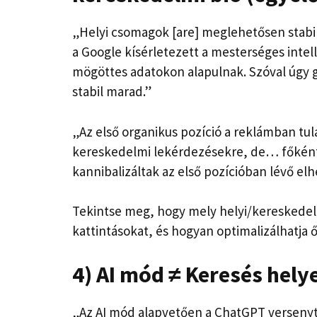
„Helyi csomagok [are] meglehetősen stabil
a Google kísérletezett a mesterséges intel
mögöttes adatokon alapulnak. Szóval úgy g
stabil marad.”
„Az első organikus pozíció a reklámban t
kereskedelmi lekérdezésekre, de… főként a
kannibalizáltak az első pozícióban lévő el
Tekintse meg, hogy mely helyi/kereskedel
kattintásokat, és hogyan optimalizálhatja 
4) AI mód ≠ Keresés hely
„Az AI mód alapvetően a ChatGPT versenyt