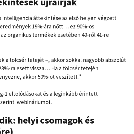
tekintések újraírják
intelligencia áttekintése az első helyen végzett
t eredmények 19%-ára nőtt… ez 90%-os
 az organikus termékek esetében 49-ről 41-re
ak a tölcsér tetejét –, akkor sokkal nagyobb abszolút
3%-ra esett vissza… Ha a tölcsér tetején
enyezne, akkor 50%-ot veszített.”
g-1 eltolódásokat és a leginkább érintett
zerinti webináriumot.
ik: helyi csomagok és
őre)