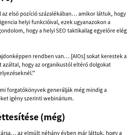
 az első pozíció százalékában… amikor láttuk, hogy
ligencia helyi funkcióival, ezek ugyanazokon a
ondolom, hogy a helyi SEO taktikailag egyelőre elég
ulajdonképpen rendben van… [AIOs] sokat kerestek a
záltal, hogy az organikustól eltérő dolgokat
helyezéseknél.”
mi forgatókönyvek generálják még mindig a
őket
igény szerinti webinárium.
ettesítése (még)
ársa… az elmúlt néhány évben már láttuk, hogy a