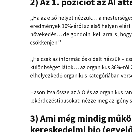
2) Az 1. pozíciót az AI át
„Ha az első helyet nézzük… a mesterséges 
eredmények 10%-áról az első helyen elér
növekedés… de gondolni kell arra is, hogy
csökkenjen.”
„Ha csak az információs oldalt nézzük – cs
különbséget látok… az organikus 36%-ról 2
elhelyezkedő organikus kategóriában vers
Hasonlítsa össze az AIO és az organikus ran
lekérdezéstípusokat:
nézze meg az igény s
3) Ami még mindig működ
kereskedelmi bio (egyel