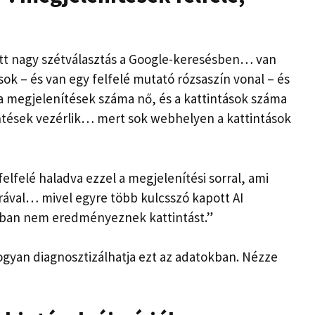
tt nagy szétválasztás a Google-keresésben… van
sok – és van egy felfelé mutató rózsaszín vonal – és
a megjelenítések száma nő, és a kattintások száma
intések vezérlik… mert sok webhelyen a kattintások
felfelé haladva ezzel a megjelenítési sorral, ami
orával… mivel egyre több kulcsszó kapott AI
lában nem eredményeznek kattintást.”
ogyan diagnosztizálhatja ezt az adatokban.
Nézze