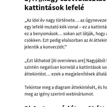
kattintások lefelé
„Az idei év nagy története… az úgyneveze
egy lefelé mutató kék vonal – ez a kattintá
ez a benyomások… sokan azt látják, hogy 
csökken. Ezt pedig elsősorban az AI áttek
jelentik a konverziót.”
„Ezt láthatod [AI overviews are] Nagyjából 
szintén negatívan korrelál a kattintások s
áttekintést… ezek a megjelenítések álta
Tekintse meg a diagram áttekintését, és h
meg az igény szerinti webináriumot.