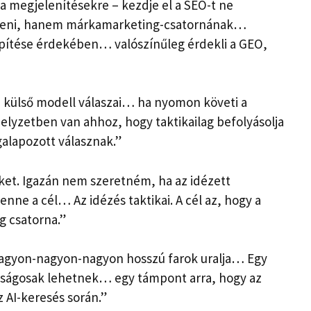
a megjelenítésekre – kezdje el a SEO-t ne
nteni, hanem márkamarketing-csatornának…
építése érdekében… valószínűleg érdekli a GEO,
 külső modell válaszai… ha nyomon követi a
elyzetben van ahhoz, hogy taktikailag befolyásolja
alapozott válasznak.”
et. Igazán nem szeretném, ha az idézett
nne a cél… Az idézés taktikai. A cél az, hogy a
g csatorna.”
 nagyon-nagyon-nagyon hosszú farok uralja… Egy
lságosak lehetnek… egy támpont arra, hogy az
AI-keresés során.”