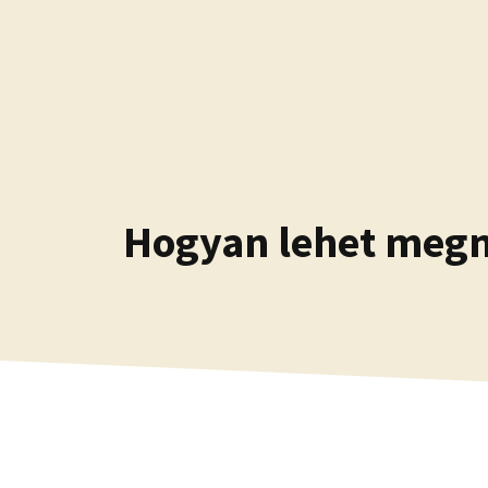
Kilépés
a
tartalomba
Hogyan lehet megn