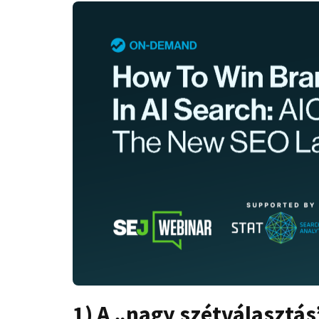
1) A „nagy szétválasztás