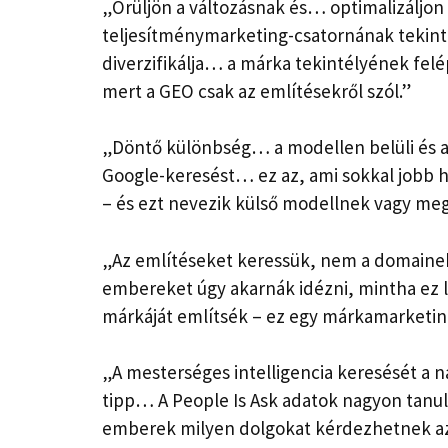
„Örüljön a változásnak és… optimalizáljon 
teljesítménymarketing-csatornának teki
diverzifikálja… a márka tekintélyének fel
mert a GEO csak az említésekről szól.”
„Döntő különbség… a modellen belüli és a
Google-keresést… ez az, ami sokkal jobb h
– és ezt nevezik külső modellnek vagy meg
„Az említéseket keressük, nem a domainek
embereket úgy akarnák idézni, mintha ez le
márkáját említsék – ez egy márkamarketin
„A mesterséges intelligencia keresését a
tipp… A People Is Ask adatok nagyon tanu
emberek milyen dolgokat kérdezhetnek az 