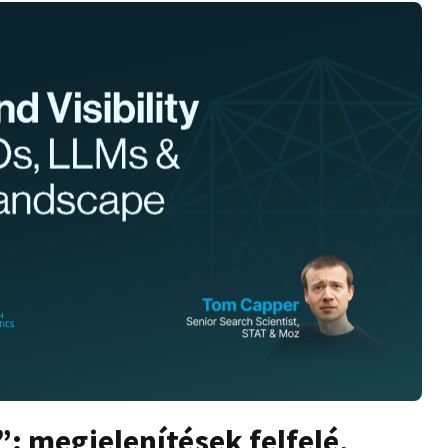
”: megjelenítések felfelé,