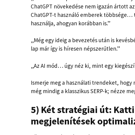
ChatGPT növekedése nem igazán ártott az
ChatGPT-t használó emberek többsége… t
használja, ahogyan korábban is.”
„Még egy ideig a bevezetés után is kevésbé
lap már így is híresen népszerűtlen.”
„Az AI mód… úgy néz ki, mint egy kiegészít
Ismerje meg a használati trendeket, hogy m
még mindig a klasszikus SERP-k;
nézze meg
5) Két stratégiai út: Kat
megjelenítések optimali