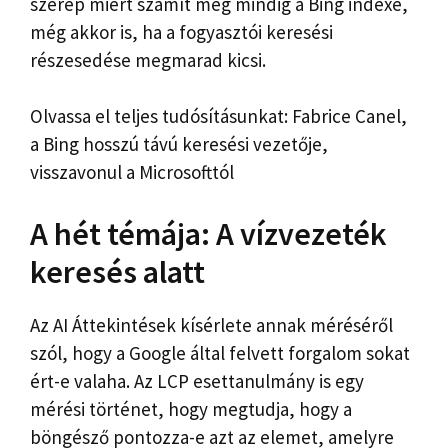
szerep
miért számít még mindig a Bing indexe,
még akkor is, ha a fogyasztói keresési
részesedése megmarad
kicsi.
Olvassa el teljes tudósításunkat: Fabrice Canel,
a Bing hosszú távú keresési vezetője,
visszavonul a Microsofttól
A hét témája: A vízvezeték
keresés alatt
Az AI Áttekintések kísérlete annak méréséről
szól, hogy a Google által felvett forgalom sokat
ért-e valaha. Az LCP esettanulmány is egy
mérési történet, hogy megtudja, hogy a
böngésző pontozza-e azt az elemet, amelyre