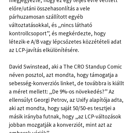
előre/utáni összehasonlítás a vele
párhuzamosan szállított egyéb
változtatásokkal, és „nincs látható
kontrollcsoport”, és megkérdezte, hogy
létezik-e A/B vagy lépcsőzetes közzétételi adat
az LCP-javítás elkülönítésére.
David Swinstead, aki a The CRO Standup Comic
néven posztol, azt mondta, hogy támogatja a
sebesség-konverziós linket, de továbbra is kiállt
a méret mellett: „De 9%-os növekedés?” Az
ellensúlyt Georgi Petrov, az Uxify alapítója adta,
aki azt mondta, hogy saját 50/50-es tesztjei a
másik irányba futnak, hogy „az LCP-változások
jobban mozgatják a konverziót, mint azt az