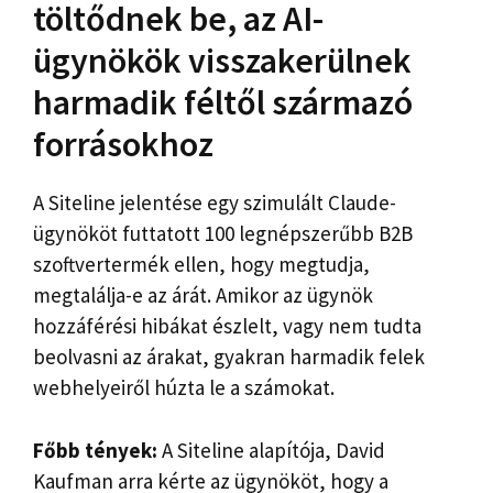
töltődnek be, az AI-
ügynökök visszakerülnek
harmadik féltől származó
forrásokhoz
A Siteline jelentése egy szimulált Claude-
ügynököt futtatott 100 legnépszerűbb B2B
szoftvertermék ellen, hogy megtudja,
megtalálja-e az árát. Amikor az ügynök
hozzáférési hibákat észlelt, vagy nem tudta
beolvasni az árakat, gyakran harmadik felek
webhelyeiről húzta le a számokat.
Főbb tények:
A Siteline alapítója, David
Kaufman arra kérte az ügynököt, hogy a