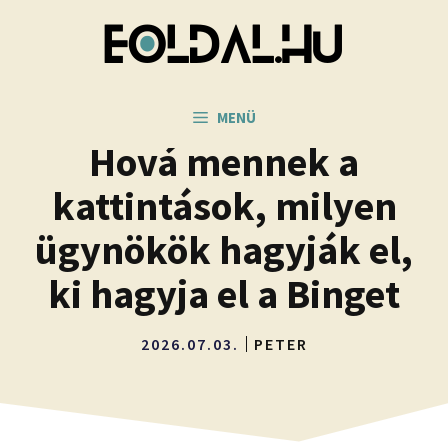
Kilépés
a
tartalomba
MENÜ
Hová mennek a
kattintások, milyen
ügynökök hagyják el,
ki hagyja el a Binget
2026.07.03.
PETER