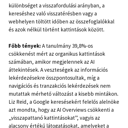
különbséget a visszafordulási arányban, a
kereséshez való visszatérésben vagy a
webhelyen töltött időben az összefoglalókkal
és azok nélkül történt kattintások között.
Főbb tények:
A tanulmány 39,8%-os
csökkenést mért az organikus kattintások
számában, amikor megjelennek az AI
áttekintések. A veszteségek az információs
lekérdezésekre összpontosultak, míg a
navigációs és tranzakciós lekérdezések nem
mutattak mérhető változást a kisebb mintákon.
Liz Reid, a Google keresésekért felelős alelnöke
azt mondta, hogy az AI Overviews csökkenti a
„visszapattanó kattintásokat”, vagyis az
alacsony értékű látogatásokat, amelyeket a