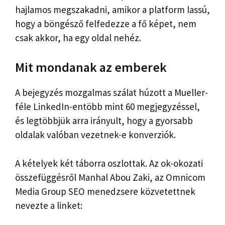
hajlamos megszakadni, amikor a platform lassú,
hogy a böngésző felfedezze a fő képet, nem
csak akkor, ha egy oldal nehéz.
Mit mondanak az emberek
A bejegyzés mozgalmas szálat húzott a Mueller-
féle LinkedIn-en
több mint 60 megjegyzéssel,
és legtöbbjük arra irányult, hogy a gyorsabb
oldalak valóban vezetnek-e
konverziók.
A kételyek két táborra oszlottak. Az ok-okozati
összefüggésről Manhal Abou Zaki, az Omnicom
Media Group SEO menedzsere közvetettnek
nevezte a linket: