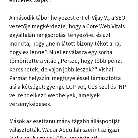
emberek várják”.
A második tábor helyezést ért el. Vijay V., a SEO
vezetője megkérdezte, hogy a Core Web Vitals
egyáltalán rangsorolási tényező-e, és azt
mondta, hogy „nem látott bizonyítékot arra,
hogy ez lenne”. Mueller válasza egy sorba
tömörítette a vitát: „Persze, hogy több pénzt
kereshetek, de vajon jobb leszek?” Vishal
Parmar helyszíni megfigyeléssel támasztotta
alá a kétséget: gyenge LCP-vel, CLS-szel és INP-
vel rendelkező webhelyek, amelyek
versenyképesek.
Mások az esettanulmány tágabb álláspontját
választották. Waqar Abdullah szerint az igazi