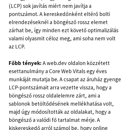
(LCP) sok javítás miért nem javítja a
pontszámot. A kereskedőnként eltérő bolti
elrendezéseknél a böngésző rossz elemet
zárhat be, így minden ezt követő optimalizálás
valami olyasmit céloz meg, ami soha nem volt
az LCP.
Főbb tények:
A web.dev oldalon közzétett
esettanulmány a Core Web Vitals egy éves
munkáját mutatja be. A csapat az áruház gyenge
LCP-pontszámait arra vezette vissza, hogy a
böngésző rossz oldalelemre zárt, ami a
sablonok betöltődésének mellékhatása volt,
majd úgy módosították az oldalakat, hogy a
böngésző a valódi fő tartalmat mérje. A
kiskereskedő arról számol be, hogy online