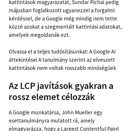
kattintások magyarázatát, Sundar Pichai pedig
májusban foglalkozott ugyanezzel a forgalmi
kérdéssel, de a Google még mindig nem tette
közzé azokat a szegmentált kattintási adatokat,
amelyek megoldanák ezt.
Olvassa el a teljes tudósításunkat: A Google AI
áttekintései A tanulmány szerint az elveszett
kattintások nem voltak rosszabb minőségűek
Az LCP javítások gyakran a
rossz elemet célozzák
A Google munkatársa, John Mueller egy
esettanulmányra mutatott rá, amely
elmagyarázza, hogy a Largest Contentful Paint