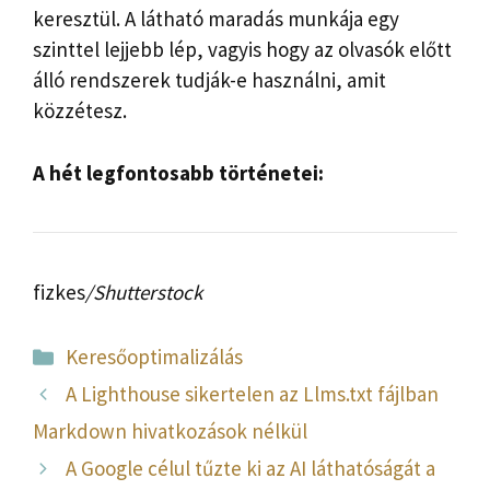
keresztül. A látható maradás munkája egy
szinttel lejjebb lép, vagyis hogy az olvasók előtt
álló rendszerek tudják-e használni, amit
közzétesz.
A hét legfontosabb történetei:
fizkes
/Shutterstock
Kategória
Keresőoptimalizálás
A Lighthouse sikertelen az Llms.txt fájlban
Markdown hivatkozások nélkül
A Google célul tűzte ki az AI láthatóságát a