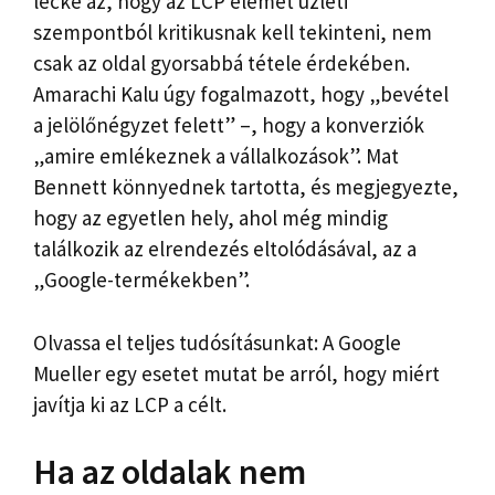
lecke az, hogy az LCP elemet üzleti
szempontból kritikusnak kell tekinteni, nem
csak az oldal gyorsabbá tétele érdekében.
Amarachi Kalu úgy fogalmazott, hogy „bevétel
a jelölőnégyzet felett” –, hogy a konverziók
„amire emlékeznek a vállalkozások”. Mat
Bennett könnyednek tartotta, és megjegyezte,
hogy az egyetlen hely, ahol még mindig
találkozik az elrendezés eltolódásával, az a
„Google-termékekben”.
Olvassa el teljes tudósításunkat: A Google
Mueller egy esetet mutat be arról, hogy miért
javítja ki az LCP a célt.
Ha az oldalak nem