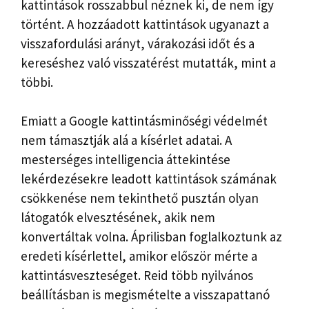
kattintások rosszabbul néznek ki, de nem így
történt. A hozzáadott kattintások ugyanazt a
visszafordulási arányt, várakozási időt és a
kereséshez való visszatérést mutatták, mint a
többi.
Emiatt a Google kattintásminőségi védelmét
nem támasztják alá a kísérlet adatai. A
mesterséges intelligencia áttekintése
lekérdezésekre leadott kattintások számának
csökkenése nem tekinthető pusztán olyan
látogatók elvesztésének, akik nem
konvertáltak volna. Áprilisban foglalkoztunk az
eredeti kísérlettel, amikor először mérte a
kattintásveszteséget. Reid több nyilvános
beállításban is megismételte a visszapattanó