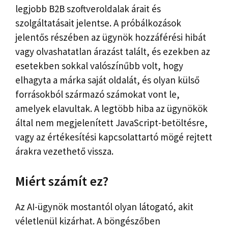
legjobb B2B szoftveroldalak árait és
szolgáltatásait jelentse. A próbálkozások
jelentős részében az ügynök hozzáférési hibát
vagy olvashatatlan árazást talált, és ezekben az
esetekben sokkal valószínűbb volt, hogy
elhagyta a márka saját oldalát, és olyan külső
forrásokból származó számokat vont le,
amelyek elavultak. A legtöbb hiba az ügynökök
által nem megjelenített JavaScript-betöltésre,
vagy az értékesítési kapcsolattartó mögé rejtett
árakra vezethető vissza.
Miért számít ez?
Az AI-ügynök mostantól olyan látogató, akit
véletlenül kizárhat. A böngészőben