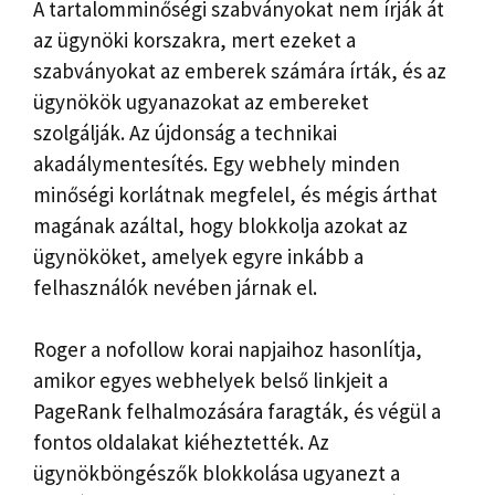
A tartalomminőségi szabványokat nem írják át
az ügynöki korszakra, mert ezeket a
szabványokat az emberek számára írták, és az
ügynökök ugyanazokat az embereket
szolgálják. Az újdonság a technikai
akadálymentesítés. Egy webhely minden
minőségi korlátnak megfelel, és mégis árthat
magának azáltal, hogy blokkolja azokat az
ügynököket, amelyek egyre inkább a
felhasználók nevében járnak el.
Roger a nofollow korai napjaihoz hasonlítja,
amikor egyes webhelyek belső linkjeit a
PageRank felhalmozására faragták, és végül a
fontos oldalakat kiéheztették. Az
ügynökböngészők blokkolása ugyanezt a