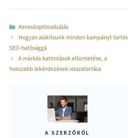
Kategória
Keresőoptimalizálás
Hogyan alakítsunk minden kampányt tartós
SEO-hatósággá
A márkás kattintások eltüntetése, a
hosszabb lekérdezések visszatartása
A SZERZŐRŐL