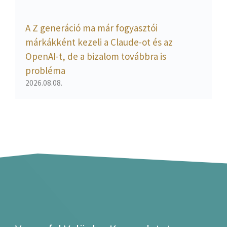
A Z generáció ma már fogyasztói
márkákként kezeli a Claude-ot és az
OpenAI-t, de a bizalom továbbra is
probléma
2026.08.08.