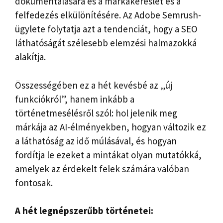
dokumentálására és a márkakereslet és a
felfedezés elkülönítésére. Az Adobe Semrush-
ügylete folytatja azt a tendenciát, hogy a SEO
láthatóságát szélesebb elemzési halmazokká
alakítja.
Összességében ez a hét kevésbé az „új
funkciókról”, hanem inkább a
történetmesélésről szól: hol jelenik meg
márkája az AI-élményekben, hogyan változik ez
a láthatóság az idő múlásával, és hogyan
fordítja le ezeket a mintákat olyan mutatókká,
amelyek az érdekelt felek számára valóban
fontosak.
A hét legnépszerűbb történetei: