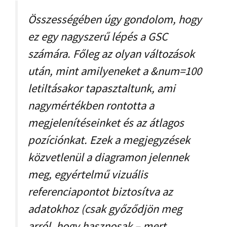
Összességében úgy gondolom, hogy
ez egy nagyszerű lépés a GSC
számára. Főleg az olyan változások
után, mint amilyeneket a &num=100
letiltásakor tapasztaltunk, ami
nagymértékben rontotta a
megjelenítéseinket és az átlagos
pozíciónkat. Ezek a megjegyzések
közvetlenül a diagramon jelennek
meg, egyértelmű vizuális
referenciapontot biztosítva az
adatokhoz (csak győződjön meg
arról, hogy hasznosak – mert