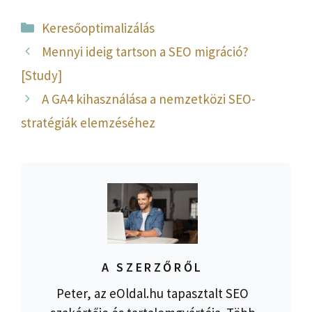
Kategória
Keresőoptimalizálás
Mennyi ideig tartson a SEO migráció?
[Study]
A GA4 kihasználása a nemzetközi SEO-
stratégiák elemzéséhez
A SZERZŐRŐL
Peter, az eOldal.hu tapasztalt SEO