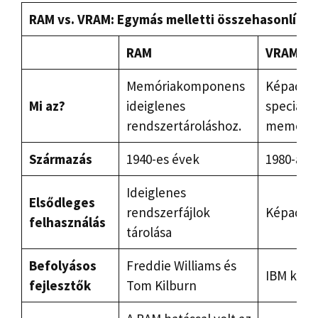
RAM vs. VRAM: Egymás melletti összehasonlítás
RAM
VRAM
Memóriakomponens
Képadato
Mi az?
ideiglenes
specializ
rendszertároláshoz.
memória
Származás
1940-es évek
1980-as 
Ideiglenes
Elsődleges
rendszerfájlok
Képadato
felhasználás
tárolása
Befolyásos
Freddie Williams és
IBM kuta
fejlesztők
Tom Kilburn