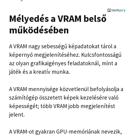
Mélyedés a VRAM belső
működésében
A VRAM nagy sebességű képadatokat tárol a
képernyő megjelenítéséhez. Kulcsfontosságú
az olyan grafikaigényes feladatoknál, mint a
játék és a kreatív munka.
A VRAM mennyisége közvetlenül befolyásolja a
számítógép összetett képek kezelésére való
képességét; több VRAM jobb megjelenítést
jelent.
A VRAM-ot gyakran GPU-memóriának nevezik,