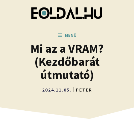
Kilépés
a
tartalomba
MENÜ
Mi az a VRAM?
(Kezdőbarát
útmutató)
2024.11.05.
PETER