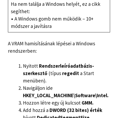
Ha nem találja a Windows helyét, ez a cikk
segíthet:
A Windows gomb nem működik – 10+
módszer a javításra
A VRAM hamisításának lépései a Windows
rendszerben:
Nyitott
Rendszerleíróadatbázis-
szerkesztő
(típus
regedit
a Start
menüben).
Navigáljon ide
HKEY_LOCAL_MACHINE\Software\Intel.
Hozzon létre egy új kulcsot
GMM.
Add hozzá a
DWORD (32 bites) érték
hívott
DedicatedSegmentSize.