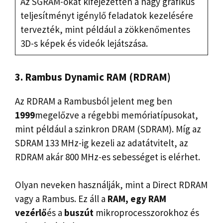
Az SGRAM-okat kifejezetten a nagy grafikus
teljesítményt igénylő feladatok kezelésére
tervezték, mint például a zökkenőmentes
3D-s képek és videók lejátszása.
3. Rambus Dynamic RAM (RDRAM)
Az RDRAM a Rambusból jelent meg ben
1999
megelőzve a régebbi memóriatípusokat,
mint például a szinkron DRAM (SDRAM). Míg az
SDRAM 133 MHz-ig kezeli az adatátvitelt, az
RDRAM akár 800 MHz-es sebességet is elérhet.
Olyan neveken használják, mint a Direct RDRAM
vagy a Rambus. Ez áll a
RAM, egy RAM
vezérlő
és a
buszút
mikroprocesszorokhoz és