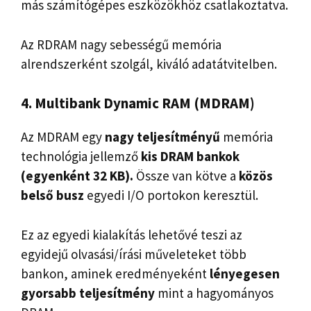
más számítógépes eszközökhöz csatlakoztatva.
Az RDRAM nagy sebességű memória
alrendszerként szolgál, kiváló adatátvitelben.
4. Multibank Dynamic RAM (MDRAM)
Az MDRAM egy
nagy teljesítményű
memória
technológia jellemző
kis DRAM bankok
(egyenként 32 KB).
Össze van kötve a
közös
belső busz
egyedi I/O portokon keresztül.
Ez az egyedi kialakítás lehetővé teszi az
egyidejű olvasási/írási műveleteket több
bankon, aminek eredményeként
lényegesen
gyorsabb teljesítmény
mint a hagyományos