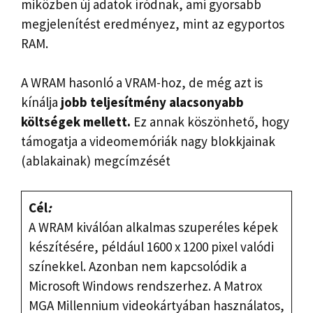
miközben új adatok íródnak, ami gyorsabb
megjelenítést eredményez, mint az egyportos
RAM.
A WRAM hasonló a VRAM-hoz, de még azt is
kínálja
jobb teljesítmény alacsonyabb
költségek mellett.
Ez annak köszönhető, hogy
támogatja a videomemóriák nagy blokkjainak
(ablakainak) megcímzését
Cél
:
A WRAM kiválóan alkalmas szuperéles képek
készítésére, például 1600 x 1200 pixel valódi
színekkel. Azonban nem kapcsolódik a
Microsoft Windows rendszerhez. A Matrox
MGA Millennium videokártyában használatos,