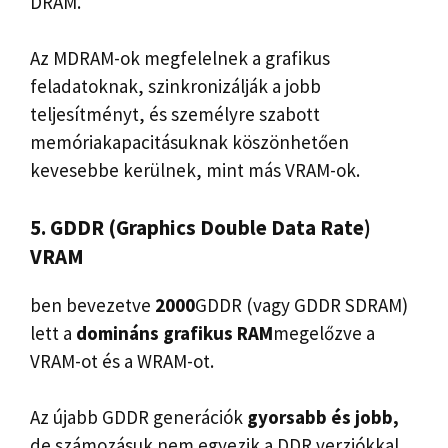
DRAM.
Az MDRAM-ok megfelelnek a grafikus
feladatoknak, szinkronizálják a jobb
teljesítményt, és személyre szabott
memóriakapacitásuknak köszönhetően
kevesebbe kerülnek, mint más VRAM-ok.
5. GDDR (Graphics Double Data Rate)
VRAM
ben bevezetve
2000
GDDR (vagy GDDR SDRAM)
lett a
domináns grafikus RAM
megelőzve a
VRAM-ot és a WRAM-ot.
Az újabb GDDR generációk
gyorsabb és jobb,
de számozásuk nem egyezik a DDR verziókkal.