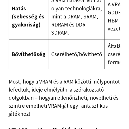
A RAM hatással volt az
A VRAM fe
Hatás
olyan technológiákra,
GDDR5, 
(sebesség és
mint a DRAM, SRAM,
HBM fejl
gyakoriság)
RDRAM és DDR
vezetett.
SDRAM.
Általába
Bővíthetőség
Cserélhető/bővíthető
cserélhe
forrasztj
Most, hogy a VRAM és a RAM közötti mélypontot
lefedtük, ideje elmélyülni a szórakoztató
dolgokban – hogyan ellenőrizheti, növelheti és
szintre emelheti VRAM-ját egy fantasztikus
játékhoz!