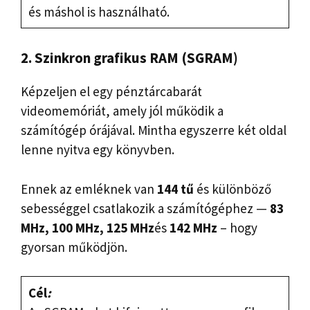
és máshol is használható.
2. Szinkron grafikus RAM (SGRAM)
Képzeljen el egy pénztárcabarát
videomemóriát, amely jól működik a
számítógép órájával. Mintha egyszerre két oldal
lenne nyitva egy könyvben.
Ennek az emléknek van
144 tű
és különböző
sebességgel csatlakozik a számítógéphez —
83
MHz, 100 MHz, 125 MHz
és
142 MHz
– hogy
gyorsan működjön.
Cél
: