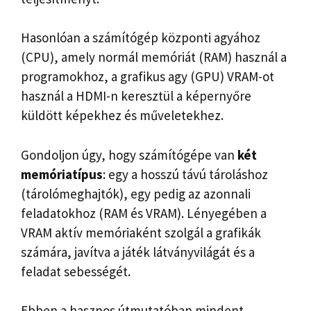
Hasonlóan a számítógép központi agyához
(CPU), amely normál memóriát (RAM) használ a
programokhoz, a grafikus agy (GPU) VRAM-ot
használ a HDMI-n keresztül a képernyőre
küldött képekhez és műveletekhez.
Gondoljon úgy, hogy számítógépe van
két
memóriatípus
: egy a hosszú távú tároláshoz
(tárolómeghajtók), egy pedig az azonnali
feladatokhoz (RAM és VRAM). Lényegében a
VRAM aktív memóriaként szolgál a grafikák
számára, javítva a játék látványvilágát és a
feladat sebességét.
Ebben a hasznos útmutatóban mindent