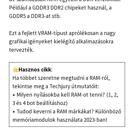
Például a GDDR3 DDR2 chipeket használ, a
GDDR5 a DDR3-at stb.
Ezt a fejlett VRAM-típust aprólékosan a nagy
grafikai igényeket kielégítő alkalmazásokra
tervezték.
Hasznos cikk
:
Ha többet szeretne megtudni a RAM-ról,
tekintse meg a Techjury útmutatóit:
Milyen nyílásokba kell RAM-ot tenni? (1, 2,
3 és 4 bot beállításhoz)
Tudod keverni a RAM márkákat? Különböző
memóriamodulok használata 2023-ban!