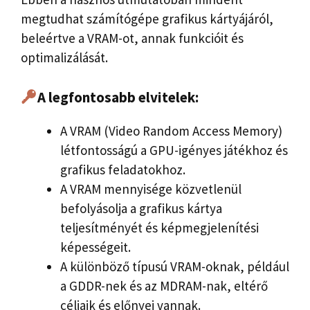
megtudhat számítógépe grafikus kártyájáról,
beleértve a VRAM-ot, annak funkcióit és
optimalizálását.
A legfontosabb elvitelek:
A VRAM (Video Random Access Memory)
létfontosságú a GPU-igényes játékhoz és
grafikus feladatokhoz.
A VRAM mennyisége közvetlenül
befolyásolja a grafikus kártya
teljesítményét és képmegjelenítési
képességeit.
A különböző típusú VRAM-oknak, például
a GDDR-nek és az MDRAM-nak, eltérő
céljaik és előnyei vannak.