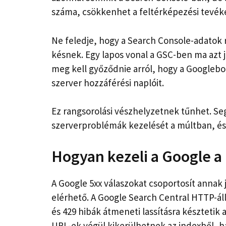
száma, csökkenhet a feltérképezési tevék
Ne feledje, hogy a Search Console-adatok r
késnek. Egy lapos vonal a GSC-ben ma azt j
meg kell győződnie arról, hogy a Googlebot 
szerver hozzáférési naplóit.
Ez rangsorolási vészhelyzetnek tűnhet. Seg
szerverproblémák kezelését a múltban, és
Hogyan kezeli a Google a 
A Google 5xx válaszokat csoportosít annak 
elérhető. A Google Search Central HTTP-ál
és 429 hibák átmeneti lassításra késztetik 
URL-ek végül kikerülhetnek az indexből, 