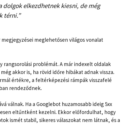
a dolgok elkezdhetnek kiesni, de még
 térni.”
 megjegyzései meglehetősen világos vonalat
ly rangsorolási problémát. A már indexelt oldalak
még akkor is, ha rövid időre hibákat adnak vissza.
ormál értékre, a feltérképezési rámpák visszafelé
ában rendeződnek.
ává válnak. Ha a Googlebot huzamosabb ideig 5xx
gesen eltűntként kezelni. Ekkor előfordulhat, hogy
tok ismét stabil, sikeres válaszokat nem látnak, és a