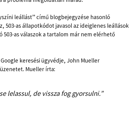
yszíni leállást” című blogbejegyzése hasonló
 503-as állapotkódot javasol az ideiglenes leállások
tó 503-as válaszok a tartalom már nem elérhető
 Google keresési ügyvédje, John Mueller
zenetet. Mueller írta:
e lelassul, de vissza fog gyorsulni.”