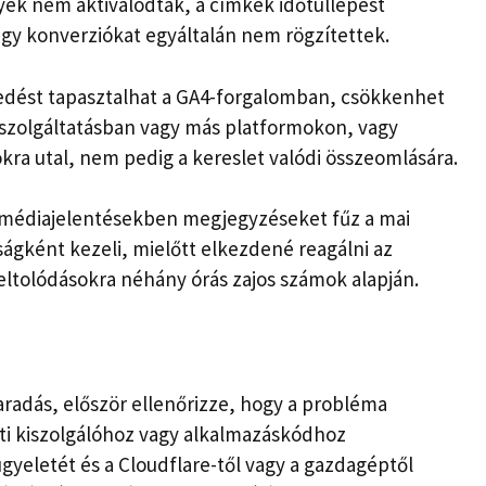
yek nem aktiválódtak, a címkék időtúllépést
y konverziókat egyáltalán nem rögzítettek.
kedést tapasztalhat a GA4-forgalomban, csökkenhet
 szolgáltatásban vagy más platformokon, vagy
kra utal, nem pedig a kereslet valódi összeomlására.
 médiajelentésekben megjegyzéseket fűz a mai
gként kezeli, mielőtt elkezdené reagálni az
eltolódásokra néhány órás zajos számok alapján.
aradás, először ellenőrizze, hogy a probléma
ti kiszolgálóhoz vagy alkalmazáskódhoz
ügyeletét és a Cloudflare-től vagy a gazdagéptől