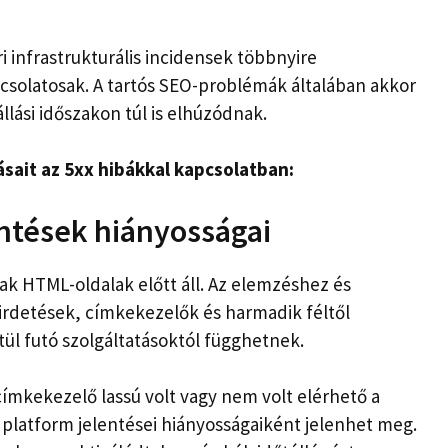
ri infrastrukturális incidensek többnyire
csolatosak. A tartós SEO-problémák általában akkor
llási időszakon túl is elhúzódnak.
sait az 5xx hibákkal kapcsolatban:
entések hiányosságai
k HTML-oldalak előtt áll. Az elemzéshez és
hirdetések, címkekezelők és harmadik féltől
ül futó szolgáltatásoktól függhetnek.
címkekezelő lassú volt vagy nem volt elérhető a
si platform jelentései hiányosságaiként jelenhet meg.