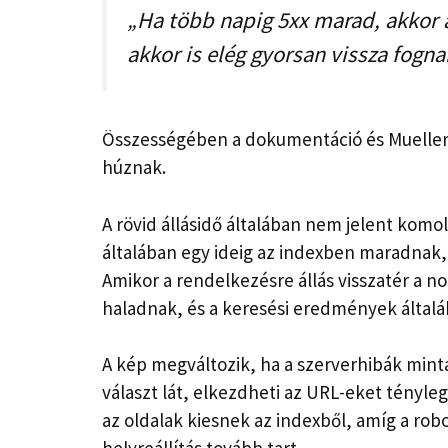
„Ha több napig 5xx marad, akkor 
akkor is elég gyorsan vissza fognak
Összességében a dokumentáció és Mueller
húznak.
A rövid állásidő általában nem jelent komo
általában egy ideig az indexben maradnak, 
Amikor a rendelkezésre állás visszatér a n
haladnak, és a keresési eredmények által
A kép megváltozik, ha a szerverhibák mint
választ lát, elkezdheti az URL-eket tényle
az oldalak kiesnek az indexből, amíg a robo