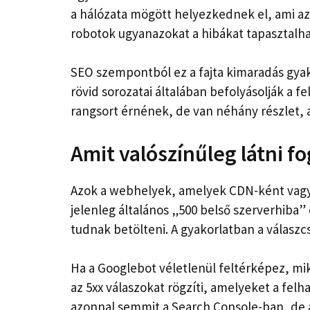
a hálózata mögött helyezkednek el, ami azt
robotok ugyanazokat a hibákat tapasztalha
SEO szempontból ez a fajta kimaradás gyak
rövid sorozatai általában befolyásolják a f
rangsort érnének, de van néhány részlet, 
Amit valószínűleg látni fo
Azok a webhelyek, amelyek CDN-ként vagy 
jelenleg általános „500 belső szerverhiba”
tudnak betölteni. A gyakorlatban a válaszc
Ha a Googlebot véletlenül feltérképez, m
az 5xx válaszokat rögzíti, amelyeket a fel
azonnal semmit a Search Console-ban, de