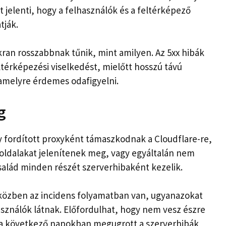
 jelenti, hogy a felhasználók és a feltérképező
tják.
ran rosszabbnak tűnik, mint amilyen. Az 5xx hibák
eltérképezési viselkedést, mielőtt hosszú távú
amelyre érdemes odafigyelni.
g
fordított proxyként támaszkodnak a Cloudflare-re,
 oldalakat jelenítenek meg, vagy egyáltalán nem
salád minden részét szerverhibaként kezelik.
iközben az incidens folyamatban van, ugyanazokat
használók látnak. Előfordulhat, hogy nem vesz észre
 a következő napokban megugrott a szerverhibák