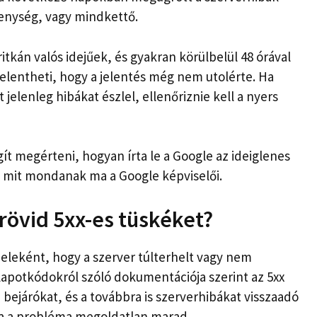
enység, vagy mindkettő.
itkán valós idejűek, és gyakran körülbelül 48 órával
elentheti, hogy a jelentés még nem utolérte. Ha
jelenleg hibákat észlel, ellenőriznie kell a nyers
ít megérteni, hogyan írta le a Google az ideiglenes
 mit mondanak ma a Google képviselői.
rövid 5xx-es tüskéket?
jeleként, hogy a szerver túlterhelt vagy nem
lapotkódokról szóló dokumentációja szerint az 5xx
a bejárókat, és a továbbra is szerverhibákat visszaadó
ha a probléma megoldatlan marad.