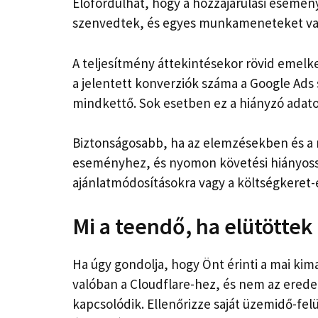
Előfordulhat, hogy a hozzájárulási esemén
szenvedtek, és egyes munkameneteket vag
A teljesítmény áttekintésekor rövid emel
a jelentett konverziók száma a Google Ads
mindkettő. Sok esetben ez a hiányzó adato
Biztonságosabb, ha az elemzésekben és a
eseményhez, és nyomon követési hiányossá
ajánlatmódosításokra vagy a költségkeret-
Mi a teendő, ha elütöttek
Ha úgy gondolja, hogy Önt érinti a mai kim
valóban a Cloudflare-hez, és nem az erede
kapcsolódik. Ellenőrizze saját üzemidő-fel