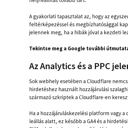
helyreállítás tovább tart.
A gyakorlati tapasztalat az, hogy az egysze
feltérképezéssel és megbízhatósággal kap
jelennek meg, ha a hibák jóval a kezdeti leá
Tekintse meg a Google további útmutatá
Az Analytics és a PPC jel
Sok webhely esetében a Cloudflare nemcsa
hirdetéshez használt hozzájárulási szalag
származó szkriptek a Cloudflare-en kereszt
Ha a hozzájáruláskezelési platform vagy a 
leállás alatt, ez később a GA4 és a hirdeté