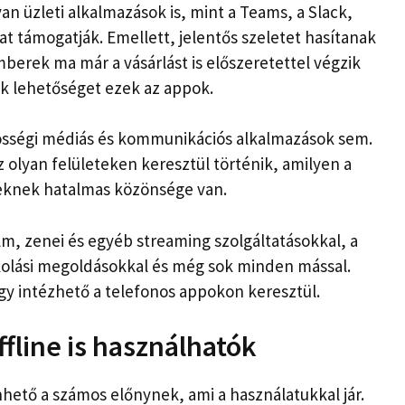
an üzleti alkalmazások is, mint a Teams, a Slack,
 támogatják. Emellett, jelentős szeletet hasítanak
mberek ma már a vásárlást is előszeretettel végzik
ak lehetőséget ezek az appok.
össégi médiás és kommunikációs alkalmazások sem.
 olyan felületeken keresztül történik, amilyen a
zeknek hatalmas közönsége van.
ilm, zenei és egyéb streaming szolgáltatásokkal, a
kolási megoldásokkal és még sok minden mással.
y intézhető a telefonos appokon keresztül.
fline is használhatók
ető a számos előnynek, ami a használatukkal jár.