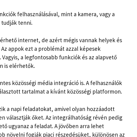
unkciók felhasználásával, mint a kamera, vagy a
tudják tenni.
érhető internet, de azért mégis vannak helyek és
 Az appok ezt a problémát azzal képesek
. Vagyis, a legfontosabb funkciók és az alapvető
 is elérhetők.
es közösségi média integráció is. A felhasználók
álasztott tartalmat a kívánt közösségi platformon.
k a napi feladatokat, amivel olyan hozzáadott
n választják őket. Az integrálhatóság révén pedig
ető ugyanaz a feladat. A jövőben arra lehet
b növelni fogják piaci részedésüket, különösen az