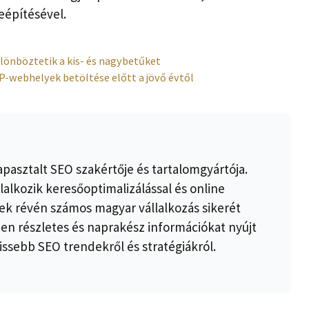
eépítésével.
lönböztetik a kis- és nagybetűket
-webhelyek betöltése előtt a jövő évtől
apasztalt SEO szakértője és tartalomgyártója.
lalkozik keresőoptimalizálással és online
k révén számos magyar vállalkozás sikerét
ben részletes és naprakész információkat nyújt
issebb SEO trendekről és stratégiákról.