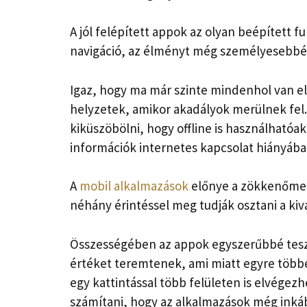
A jól felépített appok az olyan beépített f
navigáció, az élményt még személyesebbé 
Igaz, hogy ma már szinte mindenhol van el
helyzetek, amikor akadályok merülnek fel.
kiküszöbölni, hogy offline is használhatóak
információk internetes kapcsolat hiányában
A
mobil alkalmazások
előnye a zökkenőment
néhány érintéssel meg tudják osztani a kiv
Összességében az appok egyszerűbbé teszi
értéket teremtenek, ami miatt egyre többe
egy kattintással több felületen is elvégezh
számítani, hogy az alkalmazások még inkáb