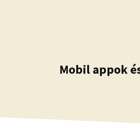
Kilépés
a
tartalomba
Mobil appok és