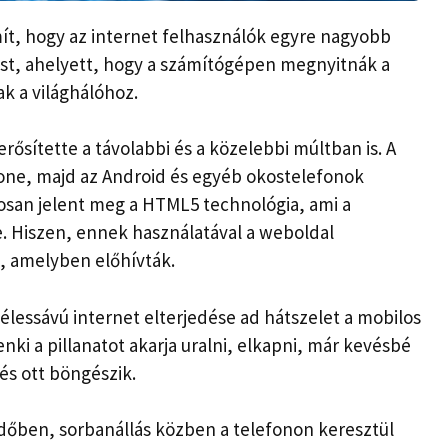
t, hogy az internet felhasználók egyre nagyobb
ést, ahelyett, hogy a számítógépen megnyitnák a
k a világhálóhoz.
rősítette a távolabbi és a közelebbi múltban is. A
hone, majd az Android és egyéb okostelefonok
osan jelent meg a HTML5 technológia, ami a
. Hiszen, ennek használatával a weboldal
, amelyben előhívták.
élessávú internet elterjedése ad hátszelet a mobilos
nki a pillanatot akarja uralni, elkapni, már kevésbé
 és ott böngészik.
dőben, sorbanállás közben a telefonon keresztül