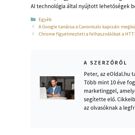
AI technológia által nyújtott lehetőségek b
Kategória
Egyéb
A Google tanácsa a Canonicals kapcsán: megkü
Chrome figyelmezteti a felhasználókat a HTTP
A SZERZŐRŐL
Peter, az eOldal.hu t
Több mint 10 éve fog
marketinggel, amelye
segítette elő. Cikkei
az olvasóknak a legfr