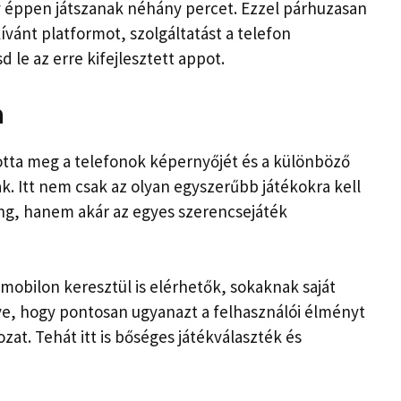
y éppen játszanak néhány percet. Ezzel párhuzasan
ívánt platformot, szolgáltatást a telefon
 le az erre kifejlesztett appot.
a
totta meg a telefonok képernyőjét és a különböző
k. Itt nem csak az olyan egyszerűbb játékokra kell
ong, hanem akár az egyes szerencsejáték
mobilon keresztül is elérhetők, sokaknak saját
nye, hogy pontosan ugyanazt a felhasználói élményt
ozat. Tehát itt is bőséges játékválaszték és