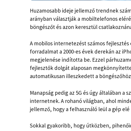
Huzamosabb ideje jellemző trendnek számí
arányban választják a mobiltelefonos elér
böngészőt és azon keresztül csatlakoznána
A mobilos internetezést számos fejlesztés e
forradalmat a 2000-es évek derekán az iP
megjelenése indította be. Ezzel párhuzam
fejlesztők dolgát alaposan megkönnyítette
automatikusan illeszkedett a böngészőhöz
Manapság pedig az 5G és úgy általában a sz
internetnek. A rohanó világban, ahol minde
jellemző, hogy a felhasználó leül a gép elé
Sokkal gyakoribb, hogy útközben, pihenői