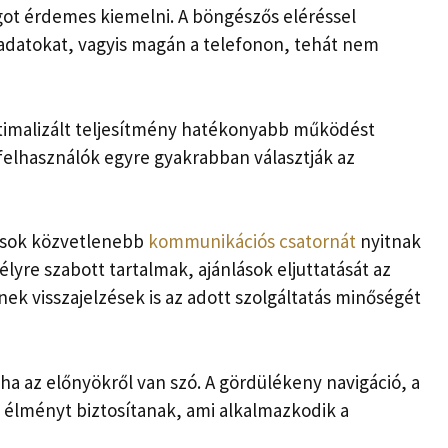
ágot érdemes kiemelni. A böngészős eléréssel
 adatokat, vagyis magán a telefonon, tehát nem
optimalizált teljesítmény hatékonyabb működést
felhasználók egyre gyakrabban választják az
zások közvetlenebb
kommunikációs csatornát
nyitnak
élyre szabott tartalmak, ajánlások eljuttatását az
ek visszajelzések is az adott szolgáltatás minőségét
a az előnyökről van szó. A gördülékeny navigáció, a
t élményt biztosítanak, ami alkalmazkodik a