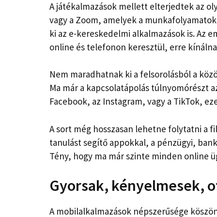
A játékalmazások mellett elterjedtek az oly
vagy a Zoom, amelyek a munkafolyamatokat
ki az e-kereskedelmi alkalmazások is. Az e
online és telefonon keresztül, erre kínáln
Nem maradhatnak ki a felsorolásból a köz
Ma már a kapcsolatápolás túlnyomórészt az
Facebook, az Instagram, vagy a TikTok, e
A sort még hosszasan lehetne folytatni a f
tanulást segítő appokkal, a pénzügyi, ban
Tény, hogy ma már szinte minden online üg
Gyorsak, kényelmesek, of
A mobilalkalmazások népszerűsége köszönh