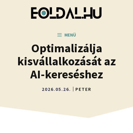
Kilépés
a
tartalomba
MENÜ
Optimalizálja
kisvállalkozását az
AI-kereséshez
2026.05.26.
PETER