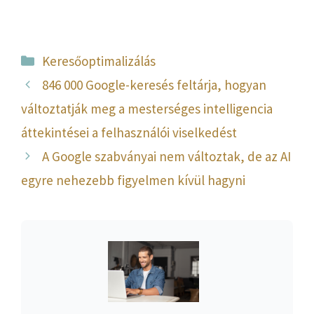
Kategória
Keresőoptimalizálás
846 000 Google-keresés feltárja, hogyan
változtatják meg a mesterséges intelligencia
áttekintései a felhasználói viselkedést
A Google szabványai nem változtak, de az AI
egyre nehezebb figyelmen kívül hagyni