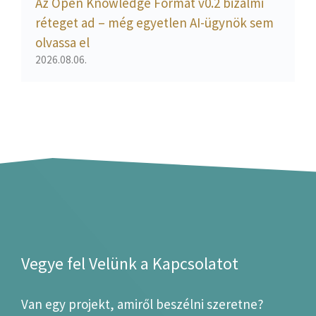
Az Open Knowledge Format v0.2 bizalmi
réteget ad – még egyetlen AI-ügynök sem
olvassa el
2026.08.06.
Vegye fel Velünk a Kapcsolatot
Van egy projekt, amiről beszélni szeretne?