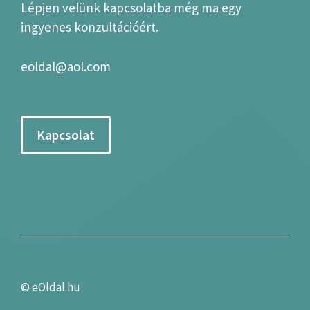
Lépjen velünk kapcsolatba még ma egy
ingyenes konzultációért.
eoldal@aol.com
Kapcsolat
©
eOldal.hu