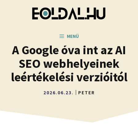
Kilépés
a
tartalomba
MENÜ
A Google óva int az AI
SEO webhelyeinek
leértékelési verzióitól
2026.06.23.
PETER