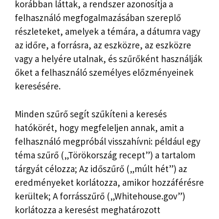
korábban láttak, a rendszer azonosítja a
felhasználó megfogalmazásában szereplő
részleteket, amelyek a témára, a dátumra vagy
az időre, a forrásra, az eszközre, az eszközre
vagy a helyére utalnak, és szűrőként használják
őket a felhasználó személyes előzményeinek
keresésére.
Minden szűrő segít szűkíteni a keresés
hatókörét, hogy megfeleljen annak, amit a
felhasználó megpróbál visszahívni: például egy
téma szűrő („Törökország recept”) a tartalom
tárgyát célozza; Az időszűrő („múlt hét”) az
eredményeket korlátozza, amikor hozzáférésre
kerültek; A forrásszűrő („Whitehouse.gov”)
korlátozza a keresést meghatározott