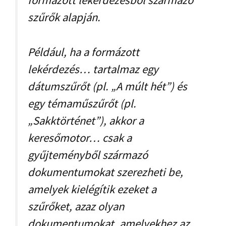
formázott lekérdezésből származó
szűrők alapján.
Például, ha a formázott
lekérdezés… tartalmaz egy
dátumszűrőt (pl. „A múlt hét”) és
egy témaműszűrőt (pl.
„Sakktörténet”), akkor a
keresőmotor… csak a
gyűjteményből származó
dokumentumokat szerezheti be,
amelyek kielégítik ezeket a
szűrőket, azaz olyan
dokumentumokat, amelyekhez az