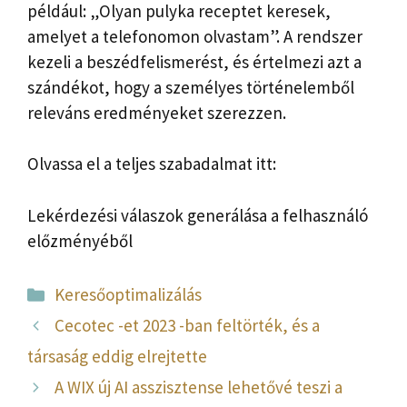
például: „Olyan pulyka receptet keresek,
amelyet a telefonomon olvastam”. A rendszer
kezeli a beszédfelismerést, és értelmezi azt a
szándékot, hogy a személyes történelemből
releváns eredményeket szerezzen.
Olvassa el a teljes szabadalmat itt:
Lekérdezési válaszok generálása a felhasználó
előzményéből
Kategória
Keresőoptimalizálás
Cecotec -et 2023 -ban feltörték, és a
társaság eddig elrejtette
A WIX új AI asszisztense lehetővé teszi a