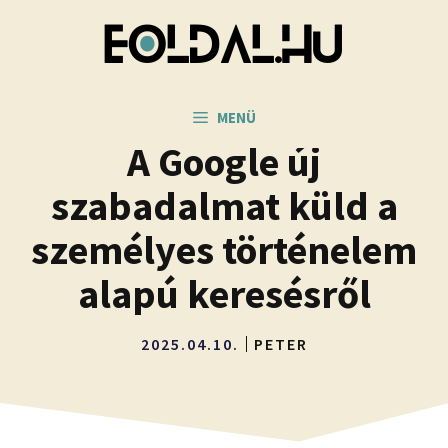
Kilépés
a
tartalomba
MENÜ
A Google új
szabadalmat küld a
személyes történelem
alapú keresésről
2025.04.10.
PETER