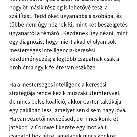
hogy öt másik részleg is lehetővé teszi a
szállítást. Tedd őket ugyanabba a szobába, és
többé nem úgy néznek ki, mint két beszélgetés
ugyanarról a témáról. Kezdenek úgy nézni, mint
egy diagnózis, hogy miért akad el olyan sok
mesterséges intelligencia-keresési
kezdeményezés; a legtöbb csapatnak csak a
probléma egyik felére van eszköze.
Ha a mesterséges intelligencia keresési
stratégiája rendelkezik műszaki ütemtervvel,
de nincs belső koalíció, akkor Carter taktikája
egy pakliban lesz, amelyet senki sem hagy jóvá.
Ha van vezetői nevezésed, de nincs konkrét
játékod, a Cornwell kerete egy motivált
csapatot hoz létre, amelynek nincs konkrét