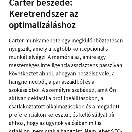
Carter beszéde:
Keretrendszer az
optimalizáláshoz
Carter munkamenete egy megkülönböztetésen
nyugszik, amely a legtöbb koncepcionális
munkát elvégzi. A memória az, amire egy
mesterséges intelligencia asszisztens passzívan
következtet abból, ahogyan beszélsz vele, a
hangnemedből, a panaszaidból és a
szokásaidból. A személyre szabás az, amit Ön
aktívan deklarál a profilbeállításokon, a
csatlakoztatott alkalmazásokon és a megadott
preferenciákon keresztül, és kellő súllyal bír
ahhoz, hogy az ügynök valójában mit is
csináljon, nem csak a hangzást. Nem lehet SEO-