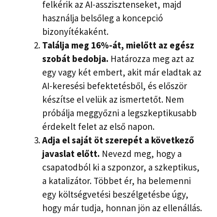
felkérik az AI-asszisztenseket, majd
használja belsőleg a koncepció
bizonyítékaként.
Találja meg 16%-át, mielőtt az egész
szobát bedobja.
Határozza meg azt az
egy vagy két embert, akit már eladtak az
AI-keresési befektetésből, és először
készítse el velük az ismertetőt. Nem
próbálja meggyőzni a legszkeptikusabb
érdekelt felet az első napon.
Adja el saját öt szerepét a következő
javaslat előtt.
Nevezd meg, hogy a
csapatodból ki a szponzor, a szkeptikus,
a katalizátor. Többet ér, ha belemenni
egy költségvetési beszélgetésbe úgy,
hogy már tudja, honnan jön az ellenállás.