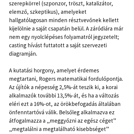
szerepkörrel (szponzor, tröszt, katalizátor,
elemző, szkeptikus), amelyeket
hallgatólagosan minden résztvevőnek kellett
kijelölnie a saját csapatán belül. A záródiára már
nem egy nyolclépéses folyamatról jegyzetelt;
casting hívást futtatott a saját szervezeti
diagramján.
A kutatási horgony, amelyet érdemes
megtartani, Rogers matematikai fordulópontja.
Az újítók a népesség 2,5%-át teszik ki, a korai
alkalmazók további 13,5%-át, és ha a változás
eléri ezt a 16%-ot, az örökbefogadás általában
önfenntartóvá válik. Belsőleg alkalmazva ez
átfogalmazza a „meggyőzni az egész céget”
„megtalálni a megtalálható kisebbséget”