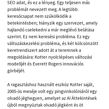
SEO adat, és ez a lényeg. Egy teljesen más
problémát nevezett meg. A legtöbb
keresőcsapat nem szűkölködik a
betekintésben; hiányzik egy szervezet, amely
hajlandó cselekedni a már meglévő belátása
szerint. Ez nem keresési probléma. Ez egy
változáskezelési probléma, és két kölcsönzött
keretrendszert adott át a teremnek a
megoldására: Kotter nyolclépéses változási
modelljét és Everett Rogers innovációs
görbéjét.
A ragasztáshoz használt eszköz Kotter saját,
2005-ös meséje volt egy pingvinkolóniáról egy
olvadó jéghegyen, amelyet az AI Áttekintések
újból megnyúztak olvadó jégként és öt