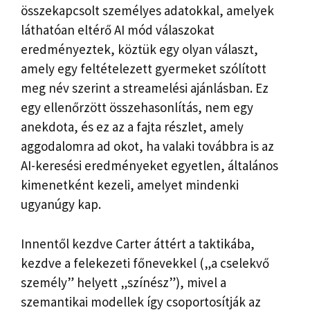
összekapcsolt személyes adatokkal, amelyek
láthatóan eltérő AI mód válaszokat
eredményeztek, köztük egy olyan választ,
amely egy feltételezett gyermeket szólított
meg név szerint a streamelési ajánlásban. Ez
egy ellenőrzött összehasonlítás, nem egy
anekdota, és ez az a fajta részlet, amely
aggodalomra ad okot, ha valaki továbbra is az
AI-keresési eredményeket egyetlen, általános
kimenetként kezeli, amelyet mindenki
ugyanúgy kap.
Innentől kezdve Carter áttért a taktikába,
kezdve a felekezeti főnevekkel („a cselekvő
személy” helyett „színész”), mivel a
szemantikai modellek így csoportosítják az