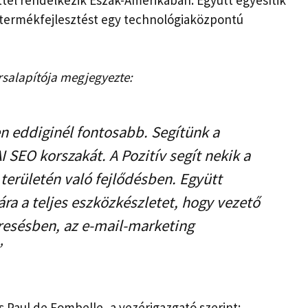
 a termékfejlesztést egy technológiaközpontú
ársalapítója megjegyezte:
n eddiginél fontosabb. Segítünk a
SEO korszakát. A Pozitív segít nekik a
 területén való fejlődésben. Együtt
ra a teljes eszközkészletet, hogy vezető
resésben, az e-mail-marketing
”
s Paul de Fombelle, a vezérigazgató szerint: