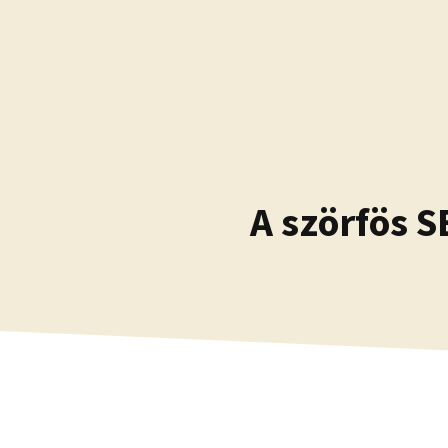
Kilépés
a
tartalomba
A szörfös S