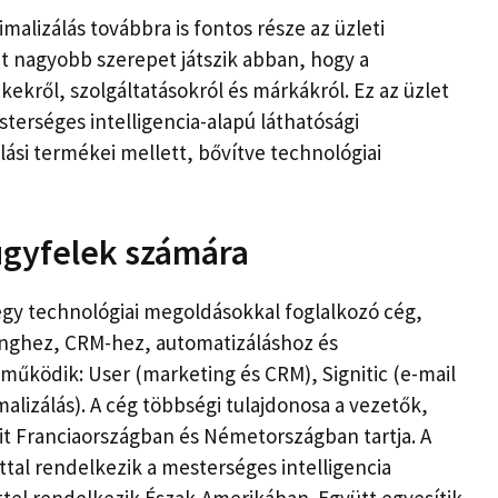
malizálás továbbra is fontos része az üzleti
at nagyobb szerepet játszik abban, hogy a
ekről, szolgáltatásokról és márkákról. Ez az üzlet
sterséges intelligencia-alapú láthatósági
ási termékei mellett, bővítve technológiai
 ügyfelek számára
 egy technológiai megoldásokkal foglalkozó cég,
tinghez, CRM-hez, automatizáláshoz és
működik: User (marketing és CRM), Signitic (e-mail
malizálás). A cég többségi tulajdonosa a vezetők,
it Franciaországban és Németországban tartja. A
ttal rendelkezik a mesterséges intelligencia
ttel rendelkezik Észak-Amerikában. Együtt egyesítik