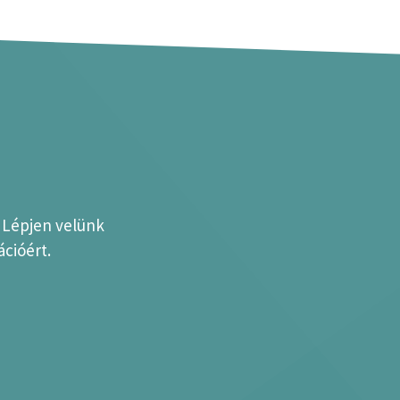
? Lépjen velünk
cióért.