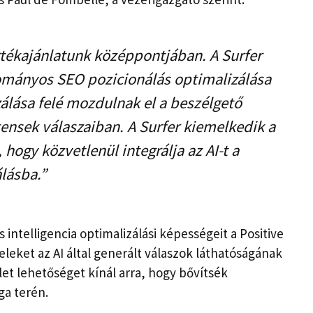
értékajánlatunk középpontjában. A Surfer
yományos SEO pozicionálás optimalizálása
álása felé mozdulnak el a beszélgető
tensek válaszaiban. A Surfer kiemelkedik a
 hogy közvetlenül integrálja az AI-t a
lásba.”
 intelligencia optimalizálási képességeit a Positive
leket az AI által generált válaszok láthatóságának
let lehetőséget kínál arra, hogy bővítsék
ga terén.