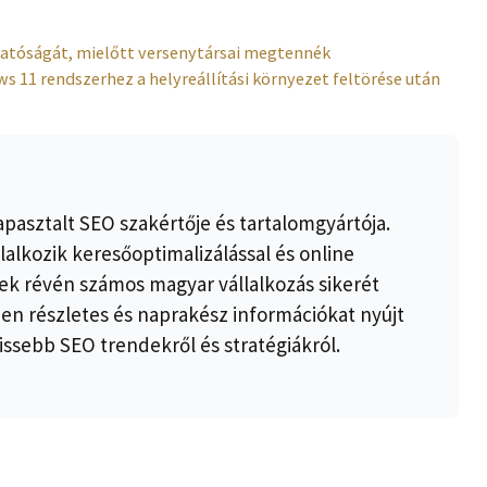
thatóságát, mielőtt versenytársai megtennék
ows 11 rendszerhez a helyreállítási környezet feltörése után
apasztalt SEO szakértője és tartalomgyártója.
lalkozik keresőoptimalizálással és online
k révén számos magyar vállalkozás sikerét
ben részletes és naprakész információkat nyújt
issebb SEO trendekről és stratégiákról.