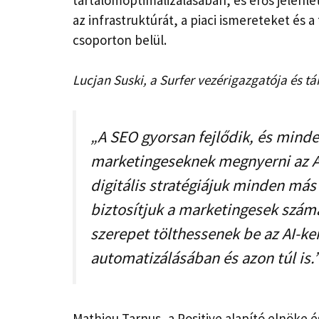
az infrastruktúrát, a piaci ismereteket és
csoporton belül.
Lucjan Suski, a Surfer vezérigazgatója és t
„A SEO gyorsan fejlődik, és minde
marketingeseknek megnyerni az AI 
digitális stratégiájuk minden más
biztosítjuk a marketingesek számá
szerepet tölthessenek be az AI-ke
automatizálásában és azon túl is.
Mathieu Tarnus, a Positive alapító elnöke é