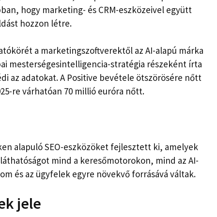
 abban, hogy marketing- és CRM-eszközeivel együtt
dást hozzon létre.
e hatókörét a marketingszoftverektől az AI-alapú márka
pai mesterségesintelligencia-stratégia részeként írta
i az adatokat. A Positive bevétele ötszörösére nőtt
025-re várhatóan 70 millió euróra nőtt.
ken alapuló SEO-eszközöket fejlesztett ki, amelyek
a láthatóságot mind a keresőmotorokon, mind az AI-
m és az ügyfelek egyre növekvő forrásává váltak.
ek jele