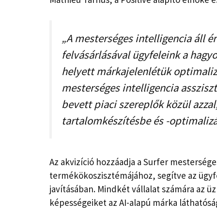
„A mesterséges intelligencia áll 
felvásárlásával ügyfeleink a hag
helyett márkajelenlétük optimaliz
mesterséges intelligencia asszisz
bevett piaci szereplők közül azzal,
tartalomkészítésbe és -optimalizá
Az akvizíció hozzáadja a Surfer mesterséges
termékökoszisztémájához, segítve az ügyfe
javításában. Mindkét vállalat számára az üz
képességeiket az AI-alapú márka láthatósá