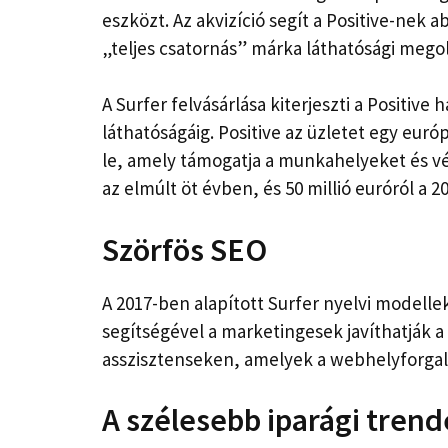
eszközt. Az akvizíció segít a Positive-nek
„teljes csatornás” márka láthatósági megol
A Surfer felvásárlása kiterjeszti a Positiv
láthatóságáig. Positive az üzletet egy euró
le, amely támogatja a munkahelyeket és véd
az elmúlt öt évben, és 50 millió euróról a 2
Szörfös SEO
A 2017-ben alapított Surfer nyelvi modelle
segítségével a marketingesek javíthatják 
asszisztenseken, amelyek a webhelyforgalo
A szélesebb iparági trend