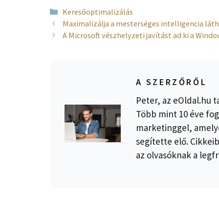
Kategória
Keresőoptimalizálás
Maximalizálja a mesterséges intelligencia lá
A Microsoft vészhelyzeti javítást ad ki a Wind
A SZERZŐRŐL
Peter, az eOldal.hu t
Több mint 10 éve fog
marketinggel, amelye
segítette elő. Cikkei
az olvasóknak a legfr