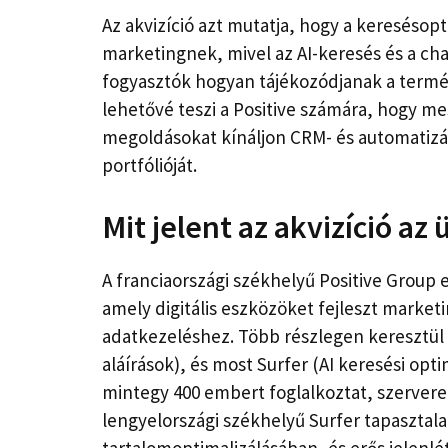
Az akvizíció azt mutatja, hogy a keresésopti
marketingnek, mivel az AI-keresés és a ch
fogyasztók hogyan tájékozódjanak a termék
lehetővé teszi a Positive számára, hogy me
megoldásokat kínáljon CRM- és automatizál
portfólióját.
Mit jelent az akvizíció az
A franciaországi székhelyű Positive Group
amely digitális eszközöket fejleszt marke
adatkezeléshez. Több részlegen keresztül 
aláírások), és most Surfer (AI keresési opti
mintegy 400 embert foglalkoztat, szervere
lengyelországi székhelyű Surfer tapasztala
tartalomoptimalizálásában, és erős jelenlé