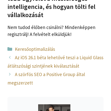
intelligencia, és hogyan tölti fel
vállalkozását
Nem tudod élőben csinálni? Mindenképpen
regisztrálj! A felvételt elküldjük!
Kategória
Keresőoptimalizálás
Az iOS 26.1 béta lehetővé teszi a Liquid Glass
átlátszósági szintjének kiválasztását
A szörfös SEO a Positive Group által
megszerzett