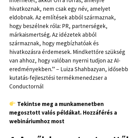
internetet, akkor Ön a forrás, amelyre
hivatkoznak, nem csak egy név, amelyet
eldobnak. Az említések abból származnak,
hogy beszélnek róla: PR, partnerségek,
márkaismertség. Az idézetek abból
származnak, hogy megbízhatóak és
hivatkozásra érdemesek. Mindkettőre szükség
van ahhoz, hogy valóban nyerni tudjon az AI-
eredményekben.” – Luiza Shahbazyan, idősebb
kutatás-fejlesztési termékmenedzser a
Conductornál
Tekintse meg a munkamenetben
megosztott valós példákat. Hozzáférés a
webináriumhoz most