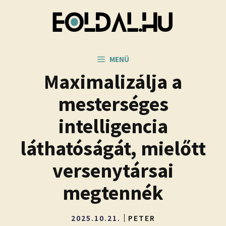
Kilépés
a
tartalomba
MENÜ
Maximalizálja a
mesterséges
intelligencia
láthatóságát, mielőtt
versenytársai
megtennék
2025.10.21.
PETER