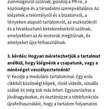
zümmögésről szólnak; gondolj a PR-re, a
közösségre és a társadalmi szerepvállalásra. Az
idézetek a tekintélyről és a bizalomról, a
tényeken alapuló tartalomról, az eszközökről
és a hivatkozható betekintésekről szólnak,
amelyekben az AI-motorok megbíznak, és
amelyeket újra felhasználnak.
3. kérdés: Hogyan méretezhetjük a tartalmat
anélkül, hogy kiégnénk a csapatunk, vagy a
minőséget veszélyeztetnénk?
V: Kezdje a moduláris tartalommal. Egy erős
cikkből közösségi klipek, rövid videók, vizuális
szálak és még sok más lehet. Egyszerűsítse a
jóváhagyásokat, és ösztönözze a többfunkciós
újrafelhasználást, hogy a tartalom folyamatos