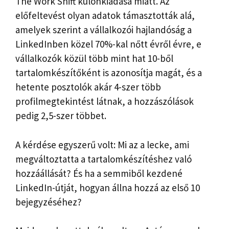
The Work Shift különkiadása miatt. Az
előfeltevést olyan adatok támasztották alá,
amelyek szerint a vállalkozói hajlandóság a
LinkedInben közel 70%-kal nőtt évről évre, e
vállalkozók közül több mint hat 10-ből
tartalomkészítőként is azonosítja magát, és a
hetente posztolók akár 4-szer több
profilmegtekintést látnak, a hozzászólások
pedig 2,5-szer többet.
A kérdése egyszerű volt: Mi az a lecke, ami
megváltoztatta a tartalomkészítéshez való
hozzáállását? És ha a semmiből kezdené
LinkedIn-útját, hogyan állna hozzá az első 10
bejegyzéséhez?