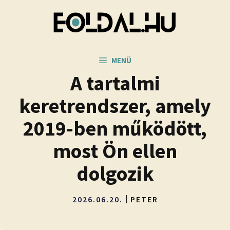
Kilépés
a
tartalomba
MENÜ
A tartalmi
keretrendszer, amely
2019-ben működött,
most Ön ellen
dolgozik
2026.06.20.
PETER