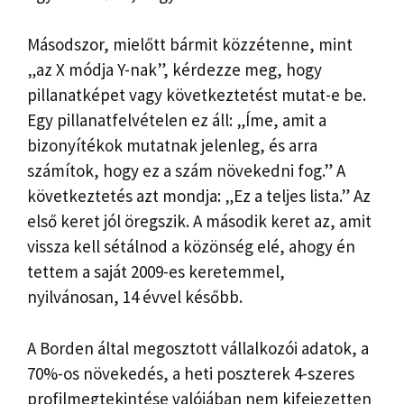
Másodszor, mielőtt bármit közzétenne, mint
„az X módja Y-nak”, kérdezze meg, hogy
pillanatképet vagy következtetést mutat-e be.
Egy pillanatfelvételen ez áll: „Íme, amit a
bizonyítékok mutatnak jelenleg, és arra
számítok, hogy ez a szám növekedni fog.” A
következtetés azt mondja: „Ez a teljes lista.” Az
első keret jól öregszik. A második keret az, amit
vissza kell sétálnod a közönség elé, ahogy én
tettem a saját 2009-es keretemmel,
nyilvánosan, 14 évvel később.
A Borden által megosztott vállalkozói adatok, a
70%-os növekedés, a heti poszterek 4-szeres
profilmegtekintése valójában nem kifejezetten