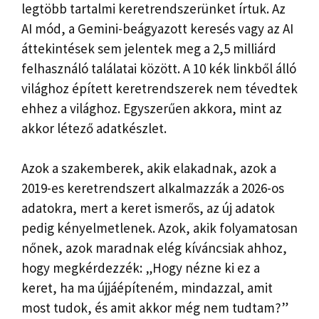
legtöbb tartalmi keretrendszerünket írtuk. Az
AI mód, a Gemini-beágyazott keresés vagy az AI
áttekintések sem jelentek meg a 2,5 milliárd
felhasználó találatai között. A 10 kék linkből álló
világhoz épített keretrendszerek nem tévedtek
ehhez a világhoz. Egyszerűen akkora, mint az
akkor létező adatkészlet.
Azok a szakemberek, akik elakadnak, azok a
2019-es keretrendszert alkalmazzák a 2026-os
adatokra, mert a keret ismerős, az új adatok
pedig kényelmetlenek. Azok, akik folyamatosan
nőnek, azok maradnak elég kíváncsiak ahhoz,
hogy megkérdezzék: „Hogy nézne ki ez a
keret, ha ma újjáépíteném, mindazzal, amit
most tudok, és amit akkor még nem tudtam?”