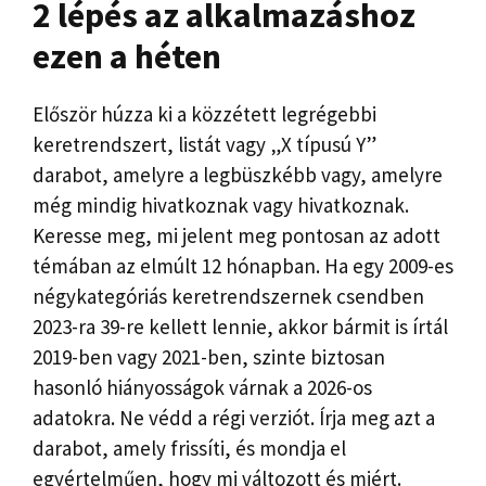
2 lépés az alkalmazáshoz
ezen a héten
Először húzza ki a közzétett legrégebbi
keretrendszert, listát vagy „X típusú Y”
darabot, amelyre a legbüszkébb vagy, amelyre
még mindig hivatkoznak vagy hivatkoznak.
Keresse meg, mi jelent meg pontosan az adott
témában az elmúlt 12 hónapban. Ha egy 2009-es
négykategóriás keretrendszernek csendben
2023-ra 39-re kellett lennie, akkor bármit is írtál
2019-ben vagy 2021-ben, szinte biztosan
hasonló hiányosságok várnak a 2026-os
adatokra. Ne védd a régi verziót. Írja meg azt a
darabot, amely frissíti, és mondja el
egyértelműen, hogy mi változott és miért.