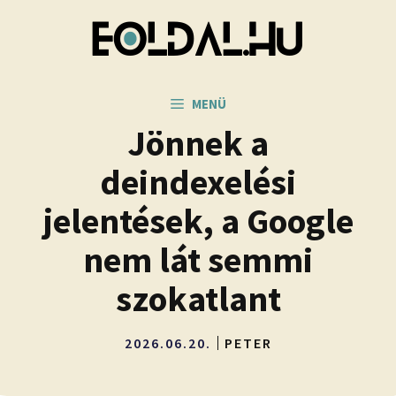
Kilépés
a
tartalomba
MENÜ
Jönnek a
deindexelési
jelentések, a Google
nem lát semmi
szokatlant
2026.06.20.
PETER