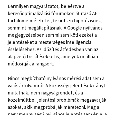
Bármilyen magyarázatot, beleértve a
keresőoptimalizálási fórumokon átutazó AI-
tartalomelméletet is, tekintsen hipotézisnek,
semmint megállapításnak. A Google nyilvános
megjegyzéseiben semmi sem köti ezeket a
jelentéseket a mesterséges intelligencia
észleléséhez. Az időzítés átfedésben van az
alapvető frissítésekkel is, amelyek önállóan
módosítják a rangsort.
Nincs megbízható nyilvános mérési adat sem a
valós árfolyamról. A közösségi jelentések irányt
mutatnak, nem nagyságrendet, és a
közelmúltbeli jelentési problémák megzavarják
azokat, akik megpróbálják méretezni. Még a
nagy mennyiségű nyilvános jelentés sem éri el a