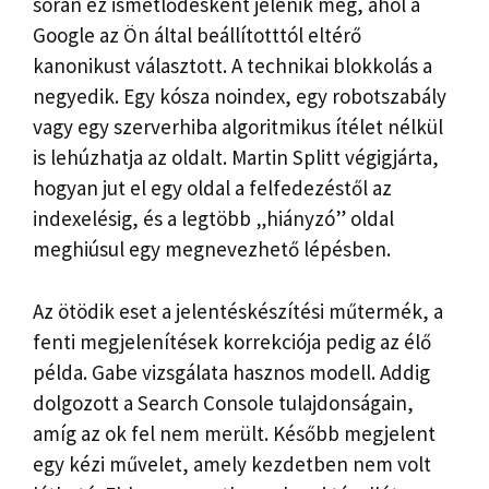
során ez ismétlődésként jelenik meg, ahol a
Google az Ön által beállítotttól eltérő
kanonikust választott. A technikai blokkolás a
negyedik. Egy kósza noindex, egy robotszabály
vagy egy szerverhiba algoritmikus ítélet nélkül
is lehúzhatja az oldalt. Martin Splitt végigjárta,
hogyan jut el egy oldal a felfedezéstől az
indexelésig, és a legtöbb „hiányzó” oldal
meghiúsul egy megnevezhető lépésben.
Az ötödik eset a jelentéskészítési műtermék, a
fenti megjelenítések korrekciója pedig az élő
példa. Gabe vizsgálata hasznos modell. Addig
dolgozott a Search Console tulajdonságain,
amíg az ok fel nem merült. Később megjelent
egy kézi művelet, amely kezdetben nem volt