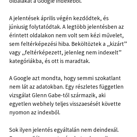
oldalakat a Google indexéből.
A jelentések április végén kezdődtek, és
júniusig folytatódtak. A legtöbb jelentésben az
érintett oldalakon nem volt sem kézi művelet,
sem feltérképezési hiba. Beköltöztek a „kizárt”
vagy „feltérképezett, jelenleg nem indexelt”
kategóriákba, és ott is maradtak.
A Google azt mondta, hogy semmi szokatlant
nem lát az adatokban. Egy részletes független
vizsgálat Glenn Gabe-től származik, aki
egyetlen webhely teljes visszaesését követte
nyomon az indexből.
Sok ilyen jelentés egyáltalán nem deindexál.