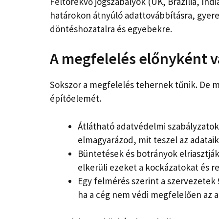
Feltörekvő jogszabályok (UK, Brazília, Ind
határokon átnyúló adattovábbításra, gyere
döntéshozatalra és egyebekre.
A megfelelés előnyként v
Sokszor a megfelelés tehernek tűnik. De m
építőelemét.
Átlátható adatvédelmi szabályzatok j
elmagyarázod, mit teszel az adatai
Büntetések és botrányok elriasztjá
elkerüli ezeket a kockázatokat és re
Egy felmérés szerint a szervezete
ha a cég nem védi megfelelően az a