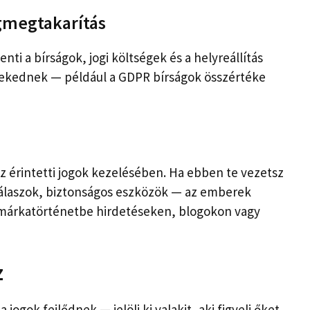
gmegtakarítás
ti a bírságok, jogi költségek és a helyreállítás
vekednek — például a GDPR bírságok összértéke
z érintetti jogok kezelésében. Ha ebben te vezetsz
lválaszok, biztonságos eszközök — az emberek
 márkatörténetbe hirdetéseken, blogokon vagy
z
jogok fejlődnek — jelölj ki valakit, aki figyeli őket.