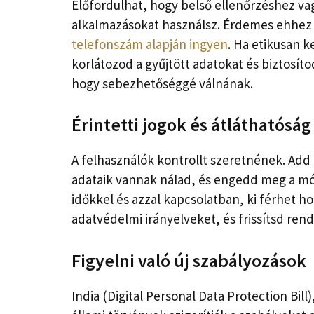
Előfordulhat, hogy belső ellenőrzéshez v
alkalmazásokat használsz. Érdemes ehhez
telefonszám alapján ingyen
. Ha etikusan k
korlátozod a gyűjtött adatokat és biztosít
hogy sebezhetőséggé válnának.
Érintetti jogok és átláthatóság
A felhasználók kontrollt szeretnének. Add
adataik vannak nálad, és engedd meg a módo
időkkel és azzal kapcsolatban, ki férhet 
adatvédelmi irányelveket, és frissítsd ren
Figyelni való új szabályozások
India (Digital Personal Data Protection Bill)