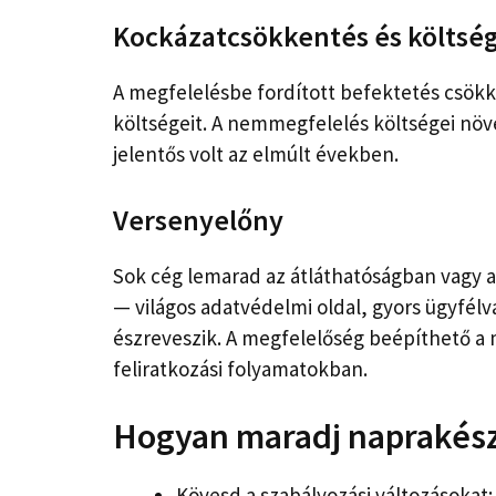
Kockázatcsökkentés és költsé
A megfelelésbe fordított befektetés csökken
költségeit. A nemmegfelelés költségei nö
jelentős volt az elmúlt években.
Versenyelőny
Sok cég lemarad az átláthatóságban vagy a
— világos adatvédelmi oldal, gyors ügyfé
észreveszik. A megfelelőség beépíthető a
feliratkozási folyamatokban.
Hogyan maradj naprakés
Kövesd a szabályozási változásokat: a 