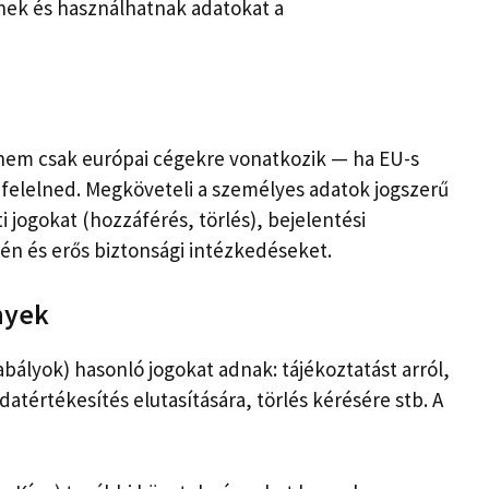
ek és használhatnak adatokat a
nem csak európai cégekre vonatkozik — ha EU-s
 felelned. Megköveteli a személyes adatok jogszerű
ti jogokat (hozzáférés, törlés), bejelentési
én és erős biztonsági intézkedéseket.
nyek
zabályok) hasonló jogokat adnak: tájékoztatást arról,
atértékesítés elutasítására, törlés kérésére stb. A