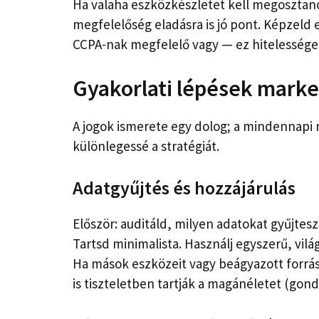
Ha valaha eszközkészletet kell megosztan
megfelelőség eladásra is jó pont. Képzeld e
CCPA-nak megfelelő vagy — ez hitelessége
Gyakorlati lépések mar
A jogok ismerete egy dolog; a mindennapi
különlegessé a stratégiát.
Adatgyűjtés és hozzájárulás
Először: auditáld, milyen adatokat gyűjte
Tartsd minimalista. Használj egyszerű, vil
Ha mások eszközeit vagy beágyazott forrás
is tiszteletben tartják a magánéletet (gond