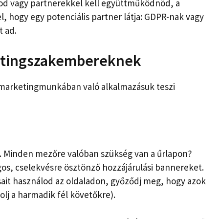
od vagy partnerekkel kell együttműködnöd, a
l, hogy egy potenciális partner látja: GDPR-nak vagy
t ad.
ketingszakembereknek
 marketingmunkában való alkalmazásuk teszi
sz. Minden mezőre valóban szükség van a űrlapon?
ágos, cselekvésre ösztönző hozzájárulási bannereket.
ait használod az oldaladon, győződj meg, hogy azok
olj a harmadik fél követőkre).