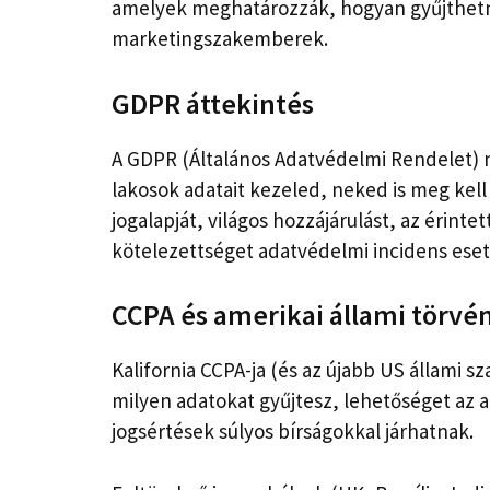
amelyek meghatározzák, hogyan gyűjthetn
marketingszakemberek.
GDPR áttekintés
A GDPR (Általános Adatvédelmi Rendelet) 
lakosok adatait kezeled, neked is meg kell
jogalapját, világos hozzájárulást, az érintet
kötelezettséget adatvédelmi incidens eset
CCPA és amerikai állami törvé
Kalifornia CCPA-ja (és az újabb US állami s
milyen adatokat gyűjtesz, lehetőséget az ad
jogsértések súlyos bírságokkal járhatnak.