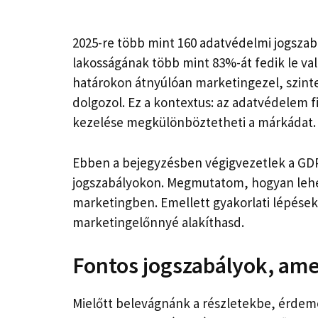
2025-re több mint 160 adatvédelmi jogszabá
lakosságának több mint 83%-át fedik le val
határokon átnyúlóan marketingezel, szinte
dolgozol. Ez a kontextus: az adatvédelem 
kezelése megkülönböztetheti a márkádat.
Ebben a bejegyzésben végigvezetlek a GDP
jogszabályokon. Megmutatom, hogyan lehet
marketingben. Emellett gyakorlati lépéseke
marketingelőnnyé alakíthasd.
Fontos jogszabályok, am
Mielőtt belevágnánk a részletekbe, érdeme