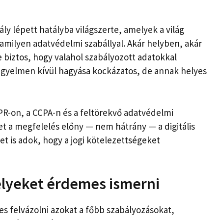
ly lépett hatályba világszerte, amelyek a világ
amilyen adatvédelmi szabállyal. Akár helyben, akár
 biztos, hogy valahol szabályozott adatokkal
figyelmen kívül hagyása kockázatos, de annak helyes
R-on, a CCPA-n és a feltörekvő adatvédelmi
 a megfelelés előny — nem hátrány — a digitális
t is adok, hogy a jogi kötelezettségeket
elyeket érdemes ismerni
s felvázolni azokat a főbb szabályozásokat,