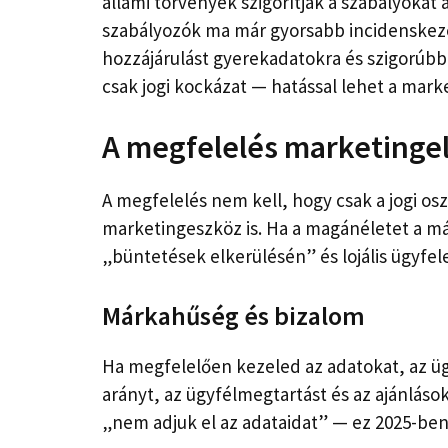
állami törvények szigorítják a szabályokat a
szabályozók ma már gyorsabb incidenskezel
hozzájárulást gyerekadatokra és szigorúb
csak jogi kockázat — hatással lehet a marke
A megfelelés marketinge
A megfelelés nem kell, hogy csak a jogi os
marketingeszköz is. Ha a magánéletet a m
„büntetések elkerülésén” és lojális ügyfel
Márkahűség és bizalom
Ha megfelelően kezeled az adatokat, az üg
arányt, az ügyfélmegtartást és az ajánláso
„nem adjuk el az adataidat” — ez 2025-be