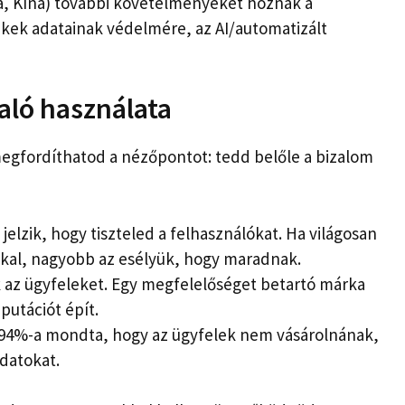
ia, Kína) további követelményeket hoznak a
kek adatainak védelmére, az AI/automatizált
aló használata
egfordíthatod a nézőpontot: tedd belőle a bizalom
elzik, hogy tiszteled a felhasználókat. Ha világosan
kkal, nagyobb az esélyük, hogy maradnak.
k az ügyfeleket. Egy megfelelőséget betartó márka
putációt épít.
k 94%-a mondta, hogy az ügyfelek nem vásárolnának,
datokat.