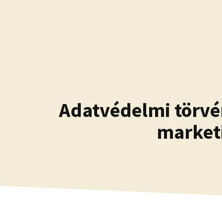
Kilépés
a
tartalomba
Adatvédelmi törvén
market