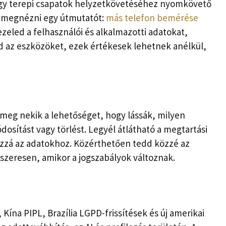
agy terepi csapatok helyzetkövetéséhez nyomkövető
 megnézni egy útmutatót:
más telefon bemérése
ezeled a felhasználói és alkalmazotti adatokat,
od az eszközöket, ezek értékesek lehetnek anélkül,
 meg nekik a lehetőséget, hogy lássák, milyen
sítást vagy törlést. Legyél átlátható a megtartási
hozzá az adatokhoz. Közérthetően tedd közzé az
dszeresen, amikor a jogszabályok változnak.
, Kína PIPL, Brazília LGPD-frissítések és új amerikai