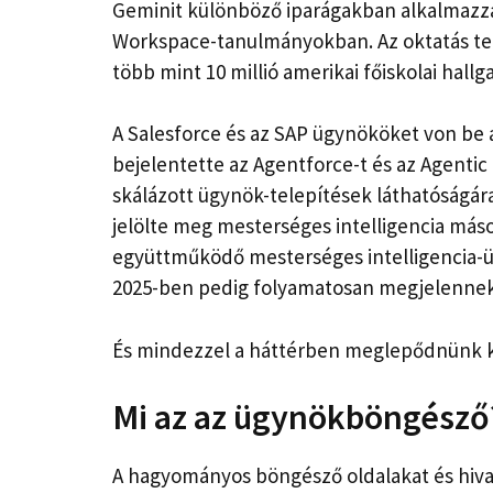
Geminit különböző iparágakban alkalmazzá
Workspace-tanulmányokban. Az oktatás ter
több mint 10 millió amerikai főiskolai hallga
A Salesforce és az SAP ügynököket von be a
bejelentette az Agentforce-t és az Agentic 
skálázott ügynök-telepítések láthatóságára
jelölte meg mesterséges intelligencia máso
együttműködő mesterséges intelligencia-üg
2025-ben pedig folyamatosan megjelennek
És mindezzel a háttérben meglepődnünk ke
Mi az az ügynökböngésző
A hagyományos böngésző oldalakat és hiv