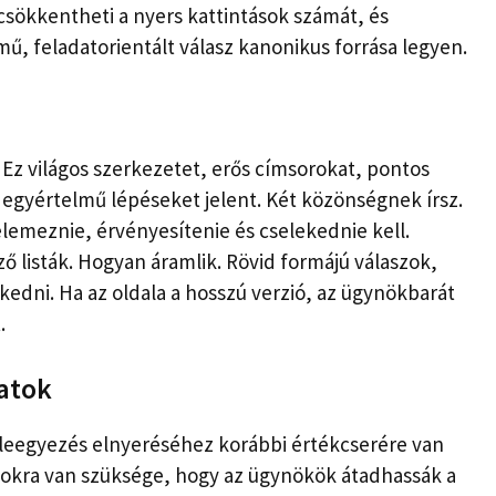
z csökkentheti a nyers kattintások számát, és
ű, feladatorientált válasz kanonikus forrása legyen.
 Ez világos szerkezetet, erős címsorokat, pontos
egyértelmű lépéseket jelent. Két közönségnek írsz.
lemeznie, érvényesítenie és cselekednie kell.
ő listák. Hogyan áramlik. Rövid formájú válaszok,
edni. Ha az oldala a hosszú verzió, az ügynökbarát
.
datok
eleegyezés elnyeréséhez korábbi értékcserére van
datokra van szüksége, hogy az ügynökök átadhassák a