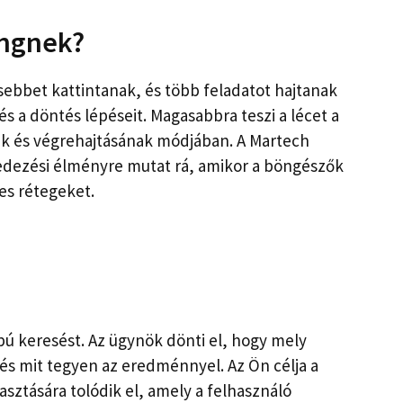
ingnek?
bbet kattintanak, és több feladatot hajtanak
és a döntés lépéseit. Magasabbra teszi a lécet a
ak és végrehajtásának módjában. A Martech
lfedezési élményre mutat rá, amikor a böngészők
es rétegeket.
pú keresést. Az ügynök dönti el, hogy mely
, és mit tegyen az eredménnyel. Az Ön célja a
lasztására tolódik el, amely a felhasználó