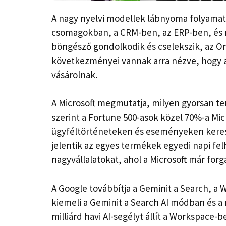
A nagy nyelvi modellek lábnyoma folyamat
csomagokban, a CRM-ben, az ERP-ben, és 
böngésző gondolkodik és cselekszik, az Ön 
következményei vannak arra nézve, hogy 
vásárolnak.
A Microsoft megmutatja, milyen gyorsan te
szerint a Fortune 500-asok közel 70%-a Micro
ügyféltörténeteken és eseményeken keresz
jelentik az egyes termékek egyedi napi felh
nagyvállalatokat, ahol a Microsoft már forg
A Google továbbítja a Geminit a Search, a 
kiemeli a Geminit a Search AI módban és a 
milliárd havi AI-segélyt állít a Workspace-b