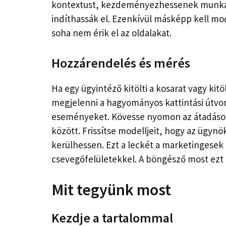
kontextust, kezdeményezhessenek munkam
indíthassák el. Ezenkívül másképp kell m
soha nem érik el az oldalakat.
Hozzárendelés és mérés
Ha egy ügyintéző kitölti a kosarat vagy ki
megjelenni a hagyományos kattintási útvon
eseményeket. Kövesse nyomon az átadáso
között. Frissítse modelljeit, hogy az ügynö
kerülhessen. Ezt a leckét a marketingesek
csevegőfelületekkel. A böngésző most ezt
Mit tegyünk most
Kezdje a tartalommal