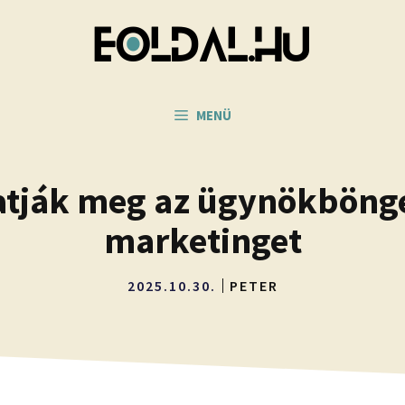
MENÜ
atják meg az ügynökböngés
marketinget
2025.10.30.
PETER