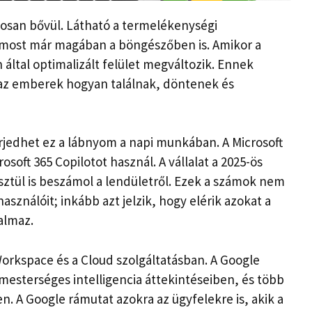
osan bővül. Látható a termelékenységi
most már magában a böngészőben is. Amikor a
által optimalizált felület megváltozik. Ennek
az emberek hogyan találnak, döntenek és
rjedhet ez a lábnyom a napi munkában. A Microsoft
soft 365 Copilotot használ. A vállalat a 2025-ös
tül is beszámol a lendületről. Ezek a számok nem
asználóit; inkább azt jelzik, hogy elérik azokat a
almaz.
Workspace és a Cloud szolgáltatásban. A Google
mesterséges intelligencia áttekintéseiben, és több
en. A Google rámutat azokra az ügyfelekre is, akik a