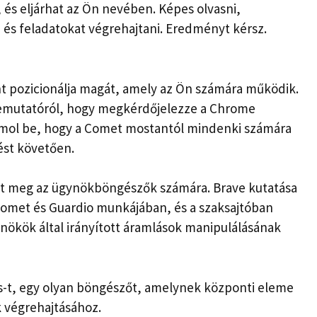
, és eljárhat az Ön nevében. Képes olvasni,
ni és feladatokat végrehajtani. Eredményt kérsz.
nt pozicionálja magát, amely az Ön számára működik.
bemutatóról, hogy megkérdőjelezze a Chrome
zámol be, hogy a Comet mostantól mindenki számára
ést követően.
nt meg az ügynökböngészők számára. Brave kutatása
Comet és Guardio munkájában, és a szaksajtóban
ynökök által irányított áramlások manipulálásának
as-t, egy olyan böngészőt, amelynek központi eleme
 végrehajtásához.