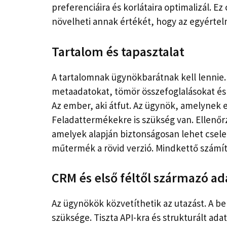
preferenciáira és korlátaira optimalizál. E
növelheti annak értékét, hogy az egyértelm
Tartalom és tapasztalat
A tartalomnak ügynökbarátnak kell lennie.
metaadatokat, tömör összefoglalásokat és 
Az ember, aki átfut. Az ügynök, amelynek e
Feladattermékekre is szükség van. Ellenőrz
amelyek alapján biztonságosan lehet cselek
műtermék a rövid verzió. Mindkettő számít
CRM és első féltől származó a
Az ügynökök közvetíthetik az utazást. A b
szüksége. Tiszta API-kra és strukturált a