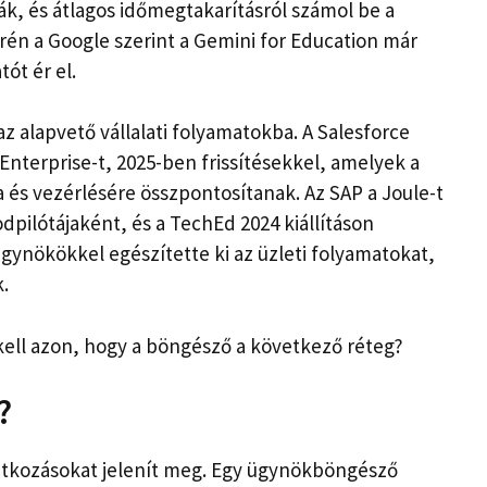
k, és átlagos időmegtakarításról számol be a
én a Google szerint a Gemini for Education már
tót ér el.
z alapvető vállalati folyamatokba. A Salesforce
Enterprise-t, 2025-ben frissítésekkel, amelyek a
 és vezérlésére összpontosítanak. Az SAP a Joule-t
dpilótájaként, és a TechEd 2024 kiállításon
ynökökkel egészítette ki az üzleti folyamatokat,
.
ll azon, hogy a böngésző a következő réteg?
?
atkozásokat jelenít meg. Egy ügynökböngésző