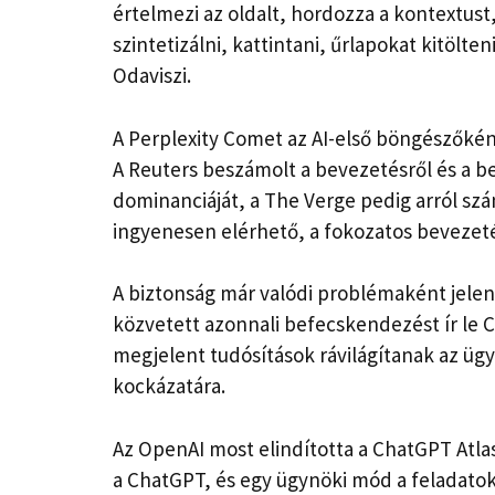
értelmezi az oldalt, hordozza a kontextust
szintetizálni, kattintani, űrlapokat kitölte
Odaviszi.
A Perplexity Comet az AI-első böngészőké
A Reuters beszámolt a bevezetésről és a 
dominanciáját, a The Verge pedig arról s
ingyenesen elérhető, a fokozatos bevezet
A biztonság már valódi problémaként jele
közvetett azonnali befecskendezést ír le 
megjelent tudósítások rávilágítanak az üg
kockázatára.
Az OpenAI most elindította a ChatGPT Atl
a ChatGPT, és egy ügynöki mód a feladatok