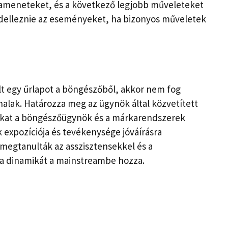
eneteket, és a következő legjobb műveleteket
odelleznie az eseményeket, ha bizonyos műveletek
tölt egy űrlapot a böngészőből, akkor nem fog
alak. Határozza meg az ügynök által közvetített
kat a böngészőügynök és a márkarendszerek
k expozíciója és tevékenysége jóváírásra
 megtanulták az asszisztensekkel és a
 a dinamikát a mainstreambe hozza.