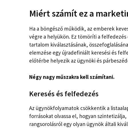
Miért számít ez a market
Ha a böngésző működik, az emberek kevese
végre a helyükön. Ez tömöríti a felfedezés 
tartalom kiválasztásának, összefoglalásán
elemzése egy újradefiniált keresési és fe
előtérbe helyezik az ügynöki és párbeszéd
Négy nagy műszakra kell számítani.
Keresés és felfedezés
Az ügynökfolyamatok csökkentik a listaala
forrásokat olvassa el, hogyan szintetizálja
rangsorolásról egy olyan ügynök általi kivá