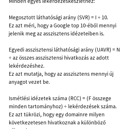
Minden egyes lekérdezéskészlethez:
Megosztott láthatósági arány (SVR) = I ÷ 10.
Ez azt méri, hogy a Google top 10-éből mennyi
jelenik meg az asszisztens idézeteiben is.
Egyedi asszisztensi láthatósági arány (UAVR) = N
÷ az összes asszisztensi hivatkozás az adott
lekérdezéshez.
Ez azt mutatja, hogy az asszisztens mennyi új
anyagot vezet be.
Ismétlési idézetek száma (RCC) = (F összege
minden tartományhoz) ÷ lekérdezések száma.
Ez azt tükrözi, hogy egy domainre milyen
következetesen hivatkoznak a különböző