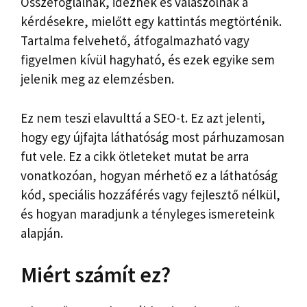
Összefoglalnak, idéznek és válaszolnak a
kérdésekre, mielőtt egy kattintás megtörténik.
Tartalma felvehető, átfogalmazható vagy
figyelmen kívül hagyható, és ezek egyike sem
jelenik meg az elemzésben.
Ez nem teszi elavulttá a SEO-t. Ez azt jelenti,
hogy egy újfajta láthatóság most párhuzamosan
fut vele. Ez a cikk ötleteket mutat be arra
vonatkozóan, hogyan mérhető ez a láthatóság
kód, speciális hozzáférés vagy fejlesztő nélkül,
és hogyan maradjunk a tényleges ismereteink
alapján.
Miért számít ez?