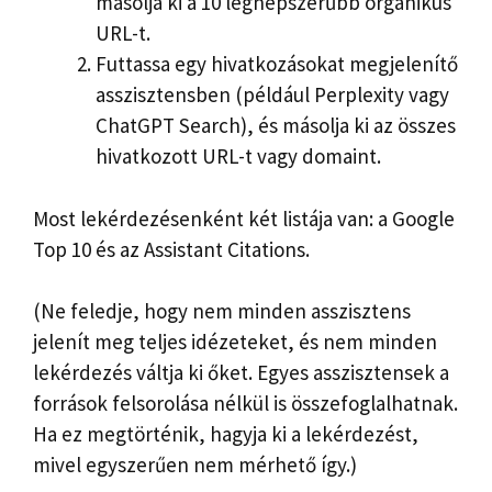
másolja ki a 10 legnépszerűbb organikus
URL-t.
Futtassa egy hivatkozásokat megjelenítő
asszisztensben (például Perplexity vagy
ChatGPT Search), és másolja ki az összes
hivatkozott URL-t vagy domaint.
Most lekérdezésenként két listája van: a Google
Top 10 és az Assistant Citations.
(Ne feledje, hogy nem minden asszisztens
jelenít meg teljes idézeteket, és nem minden
lekérdezés váltja ki őket. Egyes asszisztensek a
források felsorolása nélkül is összefoglalhatnak.
Ha ez megtörténik, hagyja ki a lekérdezést,
mivel egyszerűen nem mérhető így.)