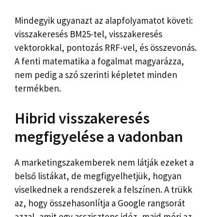
Mindegyik ugyanazt az alapfolyamatot követi:
visszakeresés BM25-tel, visszakeresés
vektorokkal, pontozás RRF-vel, és összevonás.
A fenti matematika a fogalmat magyarázza,
nem pedig a szó szerinti képletet minden
termékben.
Hibrid visszakeresés
megfigyelése a vadonban
A marketingszakemberek nem látják ezeket a
belső listákat, de megfigyelhetjük, hogyan
viselkednek a rendszerek a felszínen. A trükk
az, hogy összehasonlítja a Google rangsorát
azzal, amit egy asszisztens idéz, majd méri az