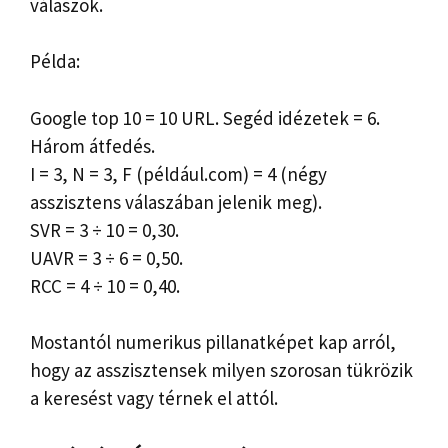
válaszok.
Példa:
Google top 10 = 10 URL. Segéd idézetek = 6.
Három átfedés.
I = 3, N = 3, F (például.com) = 4 (négy
asszisztens válaszában jelenik meg).
SVR = 3 ÷ 10 = 0,30.
UAVR = 3 ÷ 6 = 0,50.
RCC = 4 ÷ 10 = 0,40.
Mostantól numerikus pillanatképet kap arról,
hogy az asszisztensek milyen szorosan tükrözik
a keresést vagy térnek el attól.