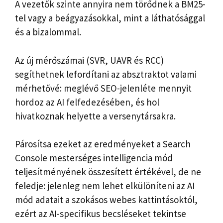
A vezetők szinte annyira nem törődnek a BM25-
tel vagy a beágyazásokkal, mint a láthatósággal
és a bizalommal.
Az új mérőszámai (SVR, UAVR és RCC)
segíthetnek lefordítani az absztraktot valami
mérhetővé: meglévő SEO-jelenléte mennyit
hordoz az AI felfedezésében, és hol
hivatkoznak helyette a versenytársakra.
Párosítsa ezeket az eredményeket a Search
Console mesterséges intelligencia mód
teljesítményének összesített értékével, de ne
feledje: jelenleg nem lehet elkülöníteni az AI
mód adatait a szokásos webes kattintásoktól,
ezért az AI-specifikus becsléseket tekintse