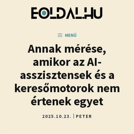
Kilépés
a
tartalomba
MENÜ
Annak mérése,
amikor az AI-
asszisztensek és a
keresőmotorok nem
értenek egyet
2025.10.23.
PETER