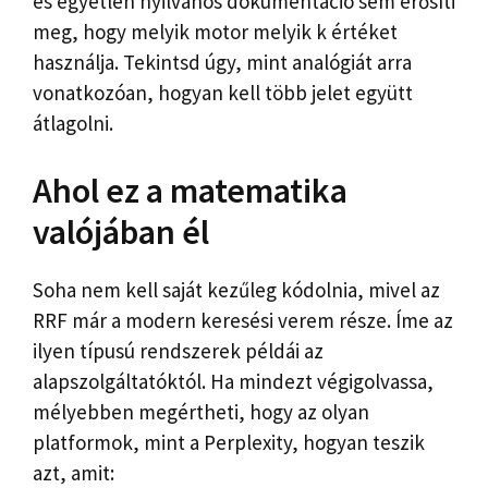
és egyetlen nyilvános dokumentáció sem erősíti
meg, hogy melyik motor melyik k értéket
használja. Tekintsd úgy, mint analógiát arra
vonatkozóan, hogyan kell több jelet együtt
átlagolni.
Ahol ez a matematika
valójában él
Soha nem kell saját kezűleg kódolnia, mivel az
RRF már a modern keresési verem része. Íme az
ilyen típusú rendszerek példái az
alapszolgáltatóktól. Ha mindezt végigolvassa,
mélyebben megértheti, hogy az olyan
platformok, mint a Perplexity, hogyan teszik
azt, amit: