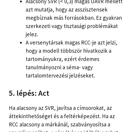
Alacsony SVR (< 0,3) magas UAVR mellett
azt mutatja, hogy az asszisztensek
megbíznak más forrásokban. Ez gyakran
szerkezeti vagy tisztasági problémákat
jelez.
A versenytársak magas RCC-je azt jelzi,
hogy a modell többször hivatkozik a
tartományukra, ezért érdemes
tanulmányozni a séma- vagy
tartalomtervezési jelzéseket.
5. lépés: Act
Ha alacsony az SVR, javítsa a címsorokat, az
áttekinthetőséget és a feltérképezést. Ha az
RCC alacsony a márkánál, szabványosítsa a