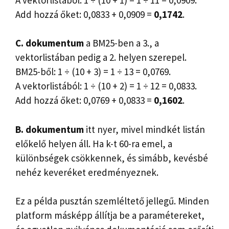
Add hozzá őket: 0,0833 + 0,0909 =
0,1742
.
C. dokumentum
a BM25-ben a 3., a
vektorlistában pedig a 2. helyen szerepel.
BM25-ből: 1 ÷ (10 + 3) = 1 ÷ 13 = 0,0769.
A vektorlistából: 1 ÷ (10 + 2) = 1 ÷ 12 = 0,0833.
Add hozzá őket: 0,0769 + 0,0833 =
0,1602
.
B. dokumentum
itt nyer, mivel mindkét listán
előkelő helyen áll. Ha k-t 60-ra emel, a
különbségek csökkennek, és simább, kevésbé
nehéz keveréket eredményeznek.
Ez a példa pusztán szemléltető jellegű. Minden
platform másképp állítja be a paramétereket,