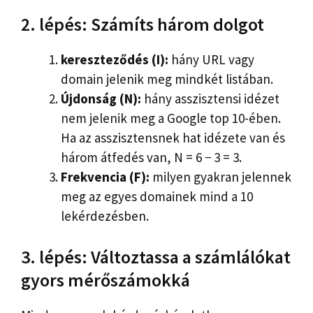
2. lépés: Számíts három dolgot
kereszteződés (I):
hány URL vagy
domain jelenik meg mindkét listában.
Újdonság (N):
hány asszisztensi idézet
nem jelenik meg a Google top 10-ében.
Ha az asszisztensnek hat idézete van és
három átfedés van, N = 6 − 3 = 3.
Frekvencia (F):
milyen gyakran jelennek
meg az egyes domainek mind a 10
lekérdezésben.
3. lépés: Változtassa a számlálókat
gyors mérőszámokká