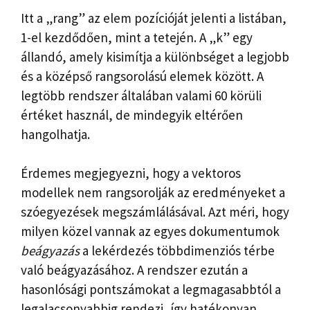
Itt a „rang” az elem pozícióját jelenti a listában,
1-el kezdődően, mint a tetején. A „k” egy
állandó, amely kisimítja a különbséget a legjobb
és a középső rangsorolású elemek között. A
legtöbb rendszer általában valami 60 körüli
értéket használ, de mindegyik eltérően
hangolhatja.
Érdemes megjegyezni, hogy a vektoros
modellek nem rangsorolják az eredményeket a
szóegyezések megszámlálásával. Azt méri, hogy
milyen közel vannak az egyes dokumentumok
beágyazás
a lekérdezés többdimenziós térbe
való beágyazásához. A rendszer ezután a
hasonlósági pontszámokat a legmagasabbtól a
legalacsonyabbig rendezi, így hatékonyan