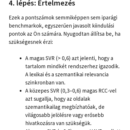
4. lépés: Értelmezés
Ezek a pontszámok semmiképpen sem iparági
benchmarkok, egyszerűen javasolt kiindulási
pontok az Ön számára. Nyugodtan állítsa be, ha
szükségesnek érzi:
A magas SVR (> 0,6) azt jelenti, hogy a
tartalom mindkét rendszerhez igazodik.
A lexikai és a szemantikai relevancia
szinkronban van.
A közepes SVR (0,3–0,6) magas RCC-vel
azt sugallja, hogy az oldalak
szemantikailag megbízhatóak, de
világosabb jelölésre vagy erősebb
hivatkozásra van szükségük.