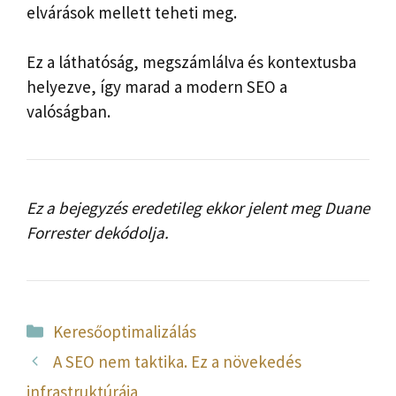
elvárások mellett teheti meg.
Ez a láthatóság, megszámlálva és kontextusba
helyezve, így marad a modern SEO a
valóságban.
Ez a bejegyzés eredetileg ekkor jelent meg
Duane
Forrester dekódolja.
Kategória
Keresőoptimalizálás
A SEO nem taktika. Ez a növekedés
infrastruktúrája