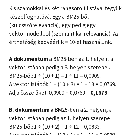
Kis számokkal és két rangsorolt ​​listával tegyük
kézzelfoghatóvá. Egy a BM25-ből
(kulcsszórelevancia), egy pedig egy
vektormodellből (szemantikai relevancia). Az
érthetőség kedvéért k = 10-et használunk.
A dokumentum
a BM25-ben az 1. helyen, a
vektorlistában pedig a 3. helyen szerepel.
BM25-ből: 1 ÷ (10 + 1) = 1 ÷ 11 = 0,0909.
A vektorlistából: 1 ÷ (10 + 3) = 1 ÷ 13 = 0,0769.
Adja össze őket: 0,0909 + 0,0769 =
0,1678
.
B. dokumentum
a BM25-ben a 2. helyen, a
vektorlistában pedig az 1. helyen szerepel.
BM25-ből: 1 ÷ (10 + 2) = 1 ÷ 12 = 0,0833.
A vektorlistából: 1 ÷ (10 + 1) = 1 ÷ 11 = 0,0909.