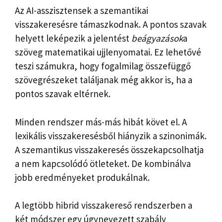
Az AI-asszisztensek a szemantikai
visszakeresésre támaszkodnak. A pontos szavak
helyett leképezik a jelentést
beágyazások
a
szöveg matematikai ujjlenyomatai. Ez lehetővé
teszi számukra, hogy fogalmilag összefüggő
szövegrészeket találjanak még akkor is, ha a
pontos szavak eltérnek.
Minden rendszer más-más hibát követ el. A
lexikális visszakeresésből hiányzik a szinonimák.
A szemantikus visszakeresés összekapcsolhatja
a nem kapcsolódó ötleteket. De kombinálva
jobb eredményeket produkálnak.
A legtöbb hibrid visszakereső rendszerben a
két módszer egy úgynevezett szabály