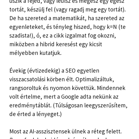
úszik a fejed, vagy leülsz és megesz egy egész
tortát, készülj fel (vagy ragadj meg egy tortát).
De ha szereted a matematikát, ha szereted az
egyenleteket, és tényleg hiszed, hogy k=N (te
szadista!), ó, ez a cikk izgalmat fog okozni,
miközben a hibrid keresést egy kicsit
mélyebben kutatjuk.
Évekig (évtizedekig) a SEO egyetlen
visszacsatolási körben élt. Optimalizáltuk,
rangsoroltuk és nyomon követtük. Mindennek
volt értelme, mert a Google adta nekünk az
eredménytáblát. (Túlságosan leegyszerűsítem,
de érted a lényeget.)
Most az AI-asszisztensek ülnek a réteg felett.