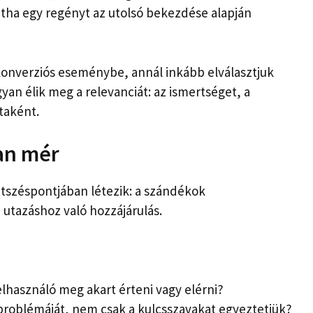
intha egy regényt az utolsó bekezdése alapján
konverziós eseménybe, annál inkább elválasztjuk
yan élik meg a relevanciát: az ismertséget, a
taként.
ban mér
tszéspontjában létezik: a szándékok
utazáshoz való hozzájárulás.
elhasználó meg akart érteni vagy elérni?
problémáját, nem csak a kulcsszavakat egyeztetjük?