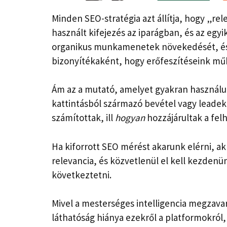
Minden SEO-stratégia azt állítja, hogy „re
használt kifejezés az iparágban, és az egyi
organikus munkamenetek növekedését, és
bizonyítékaként, hogy erőfeszítéseink m
Ám az a mutató, amelyet gyakran használun
kattintásból származó bevétel vagy leadek
számítottak, ill
hogyan
hozzájárultak a fel
Ha kiforrott SEO mérést akarunk elérni, akk
relevancia, és közvetlenül el kell kezden
következtetni.
Mivel a mesterséges intelligencia megzavarj
láthatóság hiánya ezekről a platformokról,