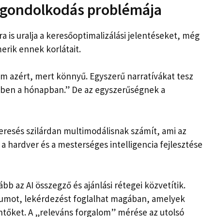
ló gondolkodás problémája
a is uralja a keresőoptimalizálási jelentéseket, még
erik ennek korlátait.
 azért, mert könnyű. Egyszerű narratívákat tesz
ebben a hónapban.” De az egyszerűségnek a
keresés szilárdan multimodálisnak számít, ami az
 a hardver és a mesterséges intelligencia fejlesztése
ább az AI összegző és ajánlási rétegei közvetítik.
umot, lekérdezést foglalhat magában, amelyek
rintőket. A „releváns forgalom” mérése az utolsó