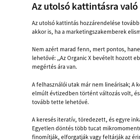
Az utolsó kattintásra va
Az utolsó kattintás hozzárendelése továbbr
akkor is, ha a marketingszakemberek elism
Nem azért marad fenn, mert pontos, hanem
lehetővé: „Az Organic X bevételt hozott 
megértés ára van.
A felhasználói utak már nem lineárisak; A 
elmúlt évtizedben történt változás volt, és
tovább tette lehetővé.
A keresés iteratív, töredezett, és egyre ink
Egyetlen döntés több tucat mikromoment
finomítják, elforgatják vagy feltárják az é