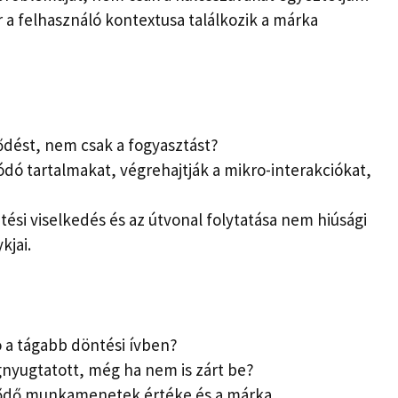
 a felhasználó kontextusa találkozik a márka
lődést, nem csak a fogyasztást?
ódó tartalmakat, végrehajtják a mikro-interakciókat,
ési viselkedés és az útvonal folytatása nem hiúsági
kjai.
ó a tágabb döntési ívben?
gnyugtatott, még ha nem is zárt be?
lődő munkamenetek értéke és a márka