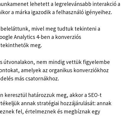
munkamenet lehetett a legrelevánsabb interakció a
mikor a márka igazodik a felhasználó igényeihez.
 beleláttunk, mivel meg tudtuk tekinteni a
oogle Analytics 4-ben a konverziós
 tekinthetők meg.
iós útvonalakon, nem mindig vettük figyelembe
pontokat, amelyek az organikus konverziókhoz
ndelés más csatornákhoz.
n keresztül határozzuk meg, akkor a SEO-t
tékeljük annak stratégiai hozzájárulását: annak
edeznek fel, értelmeznek és megbíznak egy