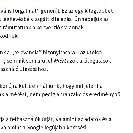
leváns forgalmat” generál. Ez az egyik legtöbbet
k legkevésbé vizsgált kifejezés. Ünnepeljük az
 rámutatunk a konverziókra annak
űködnek.
k a „relevancia” bizonyítására – az utolsó
 –, semmit sem árul el
Miért
azok a látogatások
használó utazásához.
or újra kell definiálnunk, hogy mit jelent a
ünk a mérést, nem pedig a tranzakciós eredményből
a a felhasználók útját, valamint az adatok és a
 valamint a Google legújabb keresési