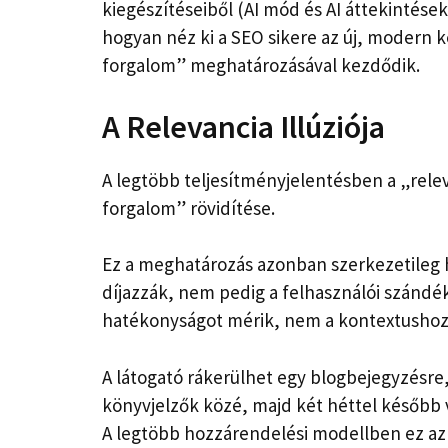
kiegészítéseiből (AI mód és AI áttekintések)
hogyan néz ki a SEO sikere az új, modern 
forgalom” meghatározásával kezdődik.
A Relevancia Illúziója
A legtöbb teljesítményjelentésben a „rel
forgalom” rövidítése.
Ez a meghatározás azonban szerkezetileg h
díjazzák, nem pedig a felhasználói szándék
hatékonyságot mérik, nem a kontextushoz 
A látogató rákerülhet egy blogbejegyzésre, 
könyvjelzők közé, majd két héttel később v
A legtöbb hozzárendelési modellben ez a