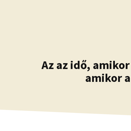
Kilépés
a
tartalomba
Az az idő, amikor
amikor a