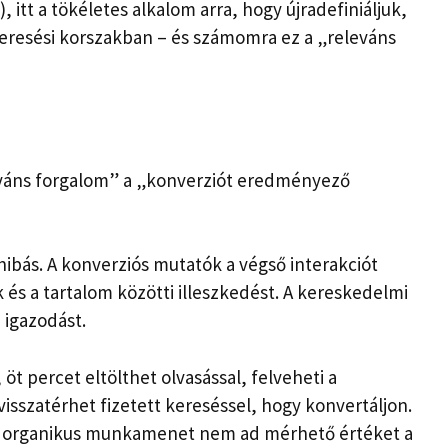
, itt a tökéletes alkalom arra, hogy újradefiniáljuk,
keresési korszakban – és számomra ez a „releváns
eváns forgalom” a „konverziót eredményező
ibás. A konverziós mutatók a végső interakciót
 és a tartalom közötti illeszkedést. A kereskedelmi
igazodást.
öt percet eltölthet olvasással, felveheti a
isszatérhet fizetett kereséssel, hogy konvertáljon.
z organikus munkamenet nem ad mérhető értéket a