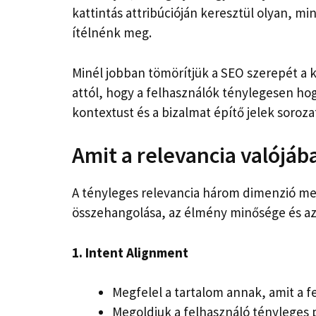
kattintás attribúcióján keresztül olyan, m
ítélnénk meg.
Minél jobban tömörítjük a SEO szerepét a 
attól, hogy a felhasználók ténylegesen hog
kontextust és a bizalmat építő jelek soroza
Amit a relevancia valójá
A tényleges relevancia három dimenzió me
összehangolása, az élmény minősége és az 
1. Intent Alignment
Megfelel a tartalom annak, amit a f
Megoldjuk a felhasználó tényleges 