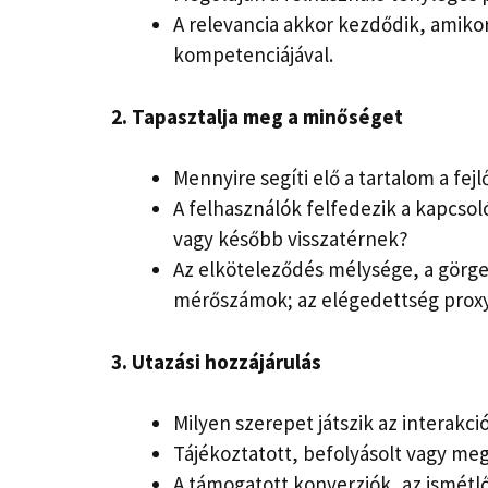
A relevancia akkor kezdődik, amikor
kompetenciájával.
2. Tapasztalja meg a minőséget
Mennyire segíti elő a tartalom a fej
A felhasználók felfedezik a kapcsol
vagy később visszatérnek?
Az elköteleződés mélysége, a görget
mérőszámok; az elégedettség proxy
3. Utazási hozzájárulás
Milyen szerepet játszik az interakci
Tájékoztatott, befolyásolt vagy me
A támogatott konverziók, az ismét