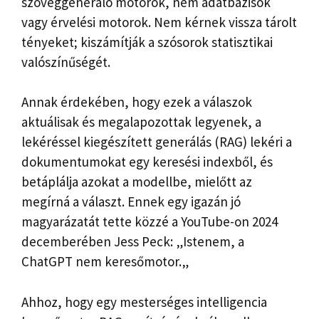
szöveggeneráló motorok, nem adatbázisok
vagy érvelési motorok. Nem kérnek vissza tárolt
tényeket; kiszámítják a szósorok statisztikai
valószínűségét.
Annak érdekében, hogy ezek a válaszok
aktuálisak és megalapozottak legyenek, a
lekéréssel kiegészített generálás (RAG) lekéri a
dokumentumokat egy keresési indexből, és
betáplálja azokat a modellbe, mielőtt az
megírná a választ.
Ennek egy igazán jó
magyarázatát tette közzé a YouTube-on 2024
decemberében Jess Peck: „
Istenem, a
ChatGPT nem keresőmotor
.
„
Ahhoz, hogy egy mesterséges intelligencia