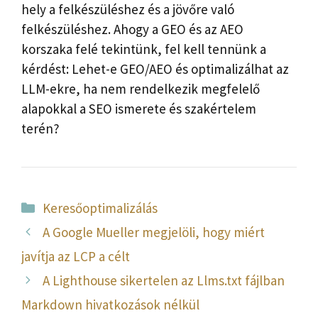
hely a felkészüléshez és a jövőre való
felkészüléshez. Ahogy a GEO és az AEO
korszaka felé tekintünk, fel kell tennünk a
kérdést: Lehet-e GEO/AEO és optimalizálhat az
LLM-ekre, ha nem rendelkezik megfelelő
alapokkal a SEO ismerete és szakértelem
terén?
Kategória
Keresőoptimalizálás
A Google Mueller megjelöli, hogy miért
javítja az LCP a célt
A Lighthouse sikertelen az Llms.txt fájlban
Markdown hivatkozások nélkül