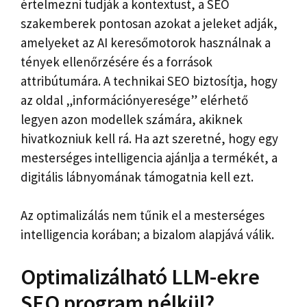
értelmezni tudják a kontextust, a SEO
szakemberek pontosan azokat a jeleket adják,
amelyeket az AI keresőmotorok használnak a
tények ellenőrzésére és a források
attribútumára. A technikai SEO biztosítja, hogy
az oldal „információnyeresége” elérhető
legyen azon modellek számára, akiknek
hivatkozniuk kell rá. Ha azt szeretné, hogy egy
mesterséges intelligencia ajánlja a termékét, a
digitális lábnyomának támogatnia kell ezt.
Az optimalizálás nem tűnik el a mesterséges
intelligencia korában; a bizalom alapjává válik.
Optimalizálható LLM-ekre
SEO program nélkül?