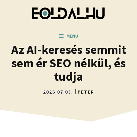
Kilépés
a
tartalomba
MENÜ
Az AI-keresés semmit
sem ér SEO nélkül, és
tudja
2026.07.03.
PETER