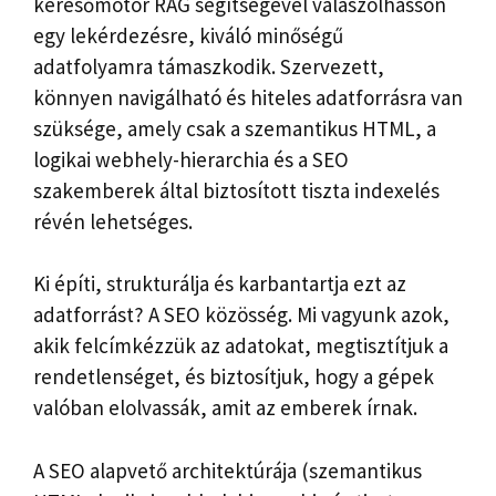
keresőmotor RAG segítségével válaszolhasson
egy lekérdezésre, kiváló minőségű
adatfolyamra támaszkodik. Szervezett,
könnyen navigálható és hiteles adatforrásra van
szüksége, amely csak a szemantikus HTML, a
logikai webhely-hierarchia és a SEO
szakemberek által biztosított tiszta indexelés
révén lehetséges.
Ki építi, strukturálja és karbantartja ezt az
adatforrást? A SEO közösség. Mi vagyunk azok,
akik felcímkézzük az adatokat, megtisztítjuk a
rendetlenséget, és biztosítjuk, hogy a gépek
valóban elolvassák, amit az emberek írnak.
A SEO alapvető architektúrája (szemantikus