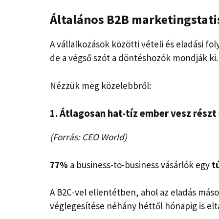
Általános
B2B marketingstati
A vállalkozások közötti vételi és eladási f
de a végső szót a döntéshozók mondják ki.
Nézzük meg közelebbről:
1. Átlagosan hat-tíz ember vesz részt
(Forrás: CEO World)
77%
a business-to-business vásárlók egy
t
A B2C-vel ellentétben, ahol az eladás más
véglegesítése néhány héttől hónapig is elt