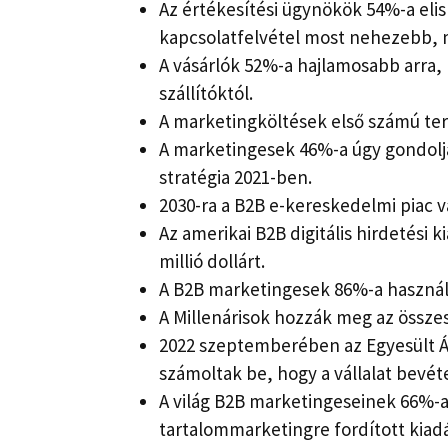
Az értékesítési ügynökök 54%-a elis
kapcsolatfelvétel most nehezebb, m
A vásárlók 52%-a hajlamosabb arra, 
szállítóktól.
A marketingköltések első számú ter
A marketingesek 46%-a úgy gondolja
stratégia 2021-ben.
2030-ra a B2B e-kereskedelmi piac vá
Az amerikai B2B digitális hirdetési k
millió dollárt.
A B2B marketingesek 86%-a használj
A Millenárisok hozzák meg az összes
2022 szeptemberében az Egyesült 
számoltak be, hogy a vállalat bevét
A világ B2B marketingeseinek 66%-a
tartalommarketingre fordított kiadá