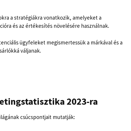
okra a stratégiákra vonatkozik, amelyeket a
ióra és az értékesítés növelésére használnak.
tenciális ügyfeleket megismertessük a márkával és a
sárlókká váljanak.
tingstatisztika 2023-ra
ilágának csúcspontjait mutatják: