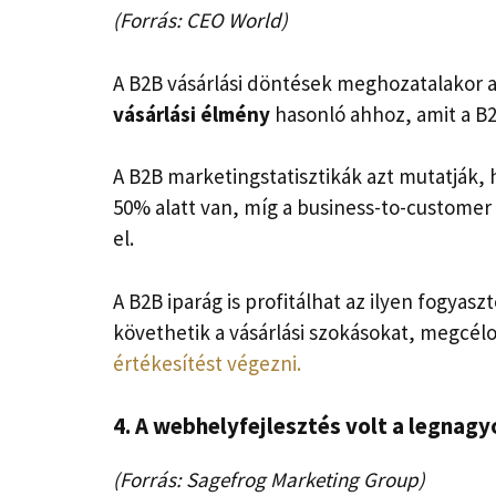
(Forrás: CEO World)
A B2B vásárlási döntések meghozatalakor a
vásárlási élmény
hasonló ahhoz, amit a B2
A B2B marketingstatisztikák azt mutatják,
50% alatt van, míg a business-to-custome
el.
A B2B iparág is profitálhat az ilyen fogya
követhetik a vásárlási szokásokat, megcélo
értékesítést végezni.
4. A webhelyfejlesztés volt a legnag
(Forrás: Sagefrog Marketing Group)