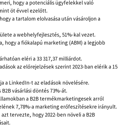
meri, hogy a potenciális ügyfelekkel való
int öt évvel ezelőtt.
hogy a tartalom elolvasása után vásároljon a
ülete a webhelyfejlesztés, 51%-kal vezet.
, hogy a fiókalapú marketing (ABM) a legjobb
rhatóan eléri a 33 317,37 milliárdot.
iadások az előrejelzések szerint 2023-ban elérik a 15
a a LinkedIn-t az eladások növelésére.
 B2B vásárlási döntés 73%-át.
Államokban a B2B termékmarketingesek arról
elének 7,78%-a marketing erőfeszítésekre irányult.
 azt tervezte, hogy 2022-ben növeli a B2B
sait.