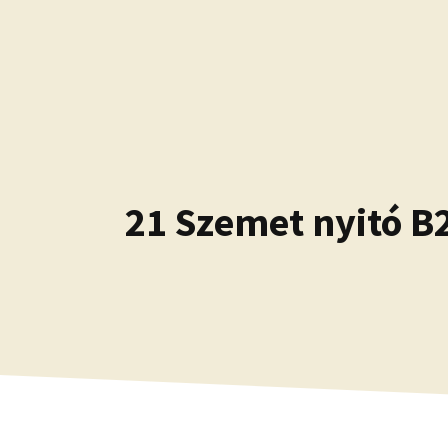
Kilépés
a
tartalomba
21 Szemet nyitó B2