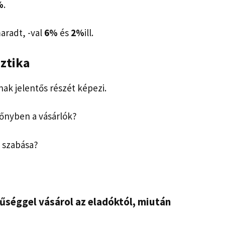
%
.
radt, -val
6%
és
2%
ill.
ztika
ak jelentős részét képezi.
lőnyben a vásárlók?
e szabása?
űséggel vásárol az eladóktól, miután