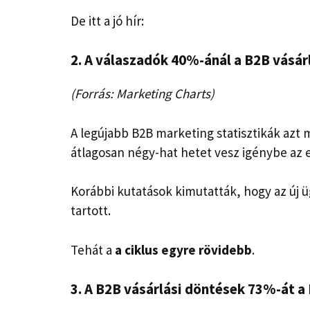
De itt a jó hír:
2. A válaszadók 40%-ánál a B2B vásárl
(Forrás: Marketing Charts)
A legújabb B2B marketing statisztikák azt
átlagosan négy-hat hetet vesz igénybe az e
Korábbi kutatások kimutatták, hogy az új 
tartott.
Tehát a
a ciklus egyre rövidebb
.
3. A B2B vásárlási döntések 73%-át a