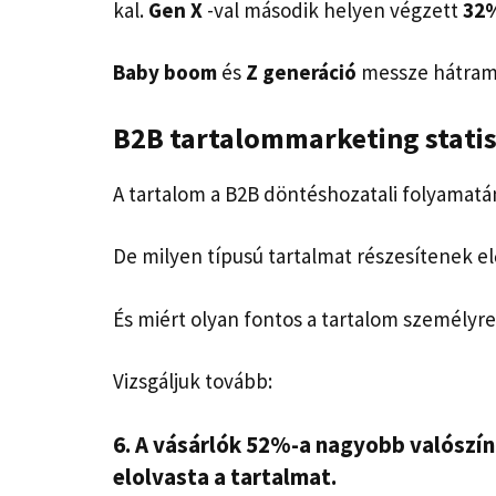
kal.
Gen X
-val második helyen végzett
32
Baby boom
és
Z generáció
messze hátrama
B2B tartalommarketing statis
A tartalom a B2B döntéshozatali folyamatán
De milyen típusú tartalmat részesítenek e
És miért olyan fontos a tartalom személyr
Vizsgáljuk tovább:
6. A vásárlók 52%-a nagyobb valószín
elolvasta a tartalmat.