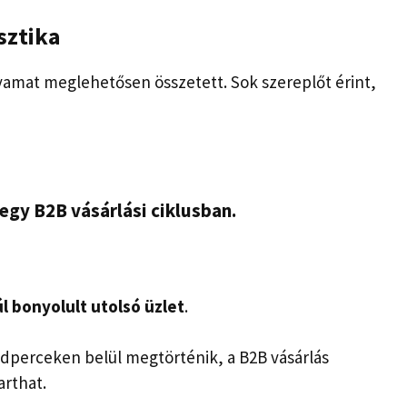
sztika
olyamat meglehetősen összetett. Sok szereplőt érint,
 egy B2B vásárlási ciklusban.
úl bonyolult utolsó üzlet
.
odperceken belül megtörténik, a B2B vásárlás
arthat.