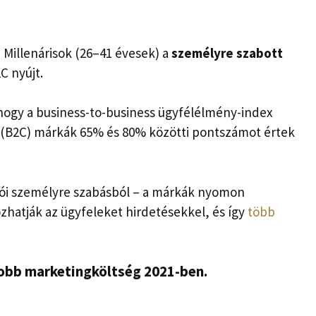
 Millenárisok (26–41 évesek) a
személyre szabott
C nyújt.
 hogy a business-to-business ügyfélélmény-index
r (B2C) márkák 65% és 80% közötti pontszámot értek
sztói személyre szabásból – a márkák nyomon
zhatják az ügyfeleket hirdetésekkel, és így
több
yobb marketingköltség 2021-ben.