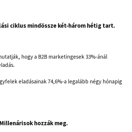
ási ciklus mindössze két-három hétig tart.
 mutatják, hogy a B2B marketingesek 33%-ánál
ladás.
ügyfelek eladásainak 74,6%-a legalább négy hónapig
 Millenárisok hozzák meg.