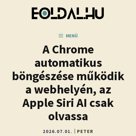
Kilépés
a
tartalomba
MENÜ
A Chrome
automatikus
böngészése működik
a webhelyén, az
Apple Siri AI csak
olvassa
2026.07.01.
PETER