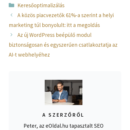
Kategória
Keresőoptimalizálás
A közös piacvezetők 61%-a szerint a helyi
marketing túl bonyolult: itt a megoldás
Az új WordPress beépülő modul
biztonságosan és egyszerűen csatlakoztatja az
AI-t webhelyéhez
A SZERZŐRŐL
Peter, az eOldal.hu tapasztalt SEO