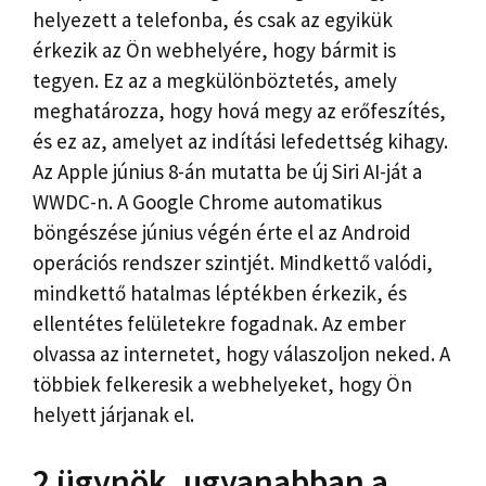
helyezett a telefonba, és csak az egyikük
érkezik az Ön webhelyére, hogy bármit is
tegyen. Ez az a megkülönböztetés, amely
meghatározza, hogy hová megy az erőfeszítés,
és ez az, amelyet az indítási lefedettség kihagy.
Az Apple június 8-án mutatta be új Siri AI-ját a
WWDC-n. A Google Chrome automatikus
böngészése június végén érte el az Android
operációs rendszer szintjét. Mindkettő valódi,
mindkettő hatalmas léptékben érkezik, és
ellentétes felületekre fogadnak. Az ember
olvassa az internetet, hogy válaszoljon neked. A
többiek felkeresik a webhelyeket, hogy Ön
helyett járjanak el.
2 ügynök, ugyanabban a