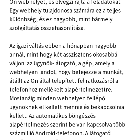
Ön webhelyét, és elvégzi rajta a feladatokat.
Egy webhely tulajdonosa számára ez a teljes
különbség, és ez nagyobb, mint bármely
szolgáltatás összehasonlítása.
Az igazi váltás ebben a hónapban nagyobb
annál, mint hogy két asszisztens okosabbá
váljon: az ügynök-látogató, a gép, amely a
webhelyen landol, hogy befejezze a munkát,
átállt az Ön által telepített feliratkozásról a
telefonhoz mellékelt alapértelmezettre.
Mostanáig minden webhelyen fellépő
ügynöknek el kellett mennie és bekapcsolnia
kellett. Az automatikus böngészés
alapértelmezés szerint be van kapcsolva több
százmillió Android-telefonon. A látogatói