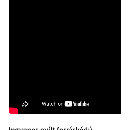
Ingyenes nyílt forráskódú