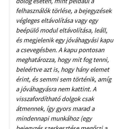
dolog esetén, mint például a
felhasználók törlése, a bejegyzések
végleges eltávolítása vagy egy
beépülő modul eltávolítása, leáll,
és megjelenik egy jóváhagyási kapu
a csevegésben. A kapu pontosan
meghatározza, hogy mit fog tenni,
beleértve azt is, hogy hány elemet
érint, és semmi sem történik, amíg
a jóváhagyásra nem kattint. A
visszafordítható dolgok csak
átmennek, így gyors marad a
mindennapi munkához (egy
bejegyzés szerkesztése megőrzi a