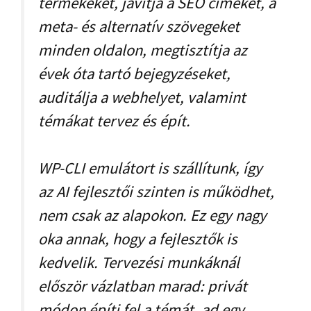
termékeket, javítja a SEO címeket, a
meta- és alternatív szövegeket
minden oldalon, megtisztítja az
évek óta tartó bejegyzéseket,
auditálja a webhelyet, valamint
témákat tervez és épít.
WP-CLI emulátort is szállítunk, így
az AI fejlesztői szinten is működhet,
nem csak az alapokon. Ez egy nagy
oka annak, hogy a fejlesztők is
kedvelik. Tervezési munkáknál
először vázlatban marad: privát
módon építi fel a témát, ad egy