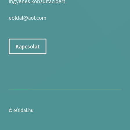
ingyenes konzultációért.
eoldal@aol.com
Kapcsolat
©
eOldal.hu