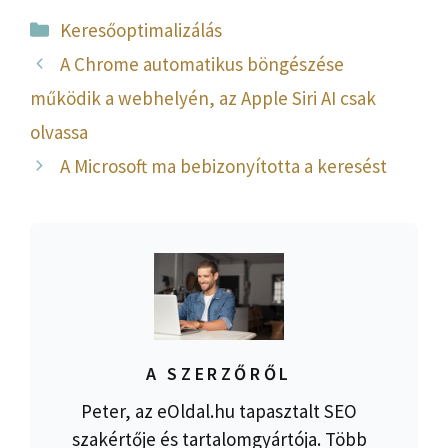
Kategória
Keresőoptimalizálás
A Chrome automatikus böngészése
működik a webhelyén, az Apple Siri AI csak
olvassa
A Microsoft ma bebizonyította a keresést
A SZERZŐRŐL
Peter, az eOldal.hu tapasztalt SEO
szakértője és tartalomgyártója. Több