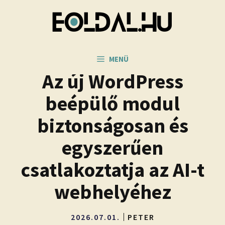
Kilépés
a
tartalomba
MENÜ
Az új WordPress
beépülő modul
biztonságosan és
egyszerűen
csatlakoztatja az AI-t
webhelyéhez
2026.07.01.
PETER