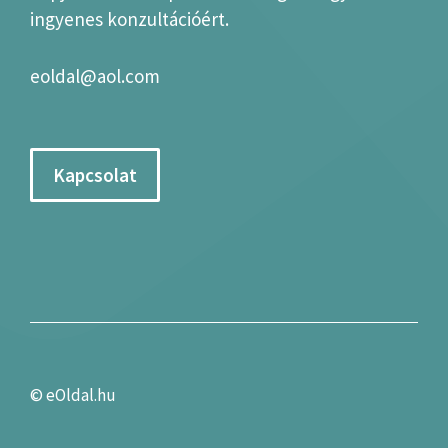
ingyenes konzultációért.
eoldal@aol.com
Kapcsolat
©
eOldal.hu