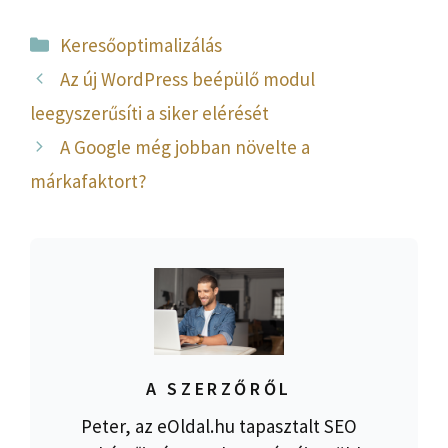
Kategória
Keresőoptimalizálás
Az új WordPress beépülő modul
leegyszerűsíti a siker elérését
A Google még jobban növelte a
márkafaktort?
A SZERZŐRŐL
Peter, az eOldal.hu tapasztalt SEO