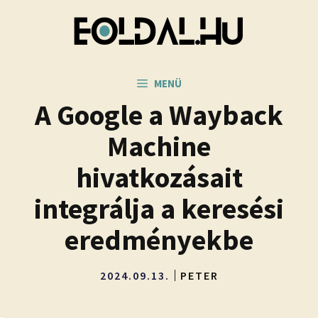
Kilépés
a
tartalomba
MENÜ
A Google a Wayback
Machine
hivatkozásait
integrálja a keresési
eredményekbe
2024.09.13.
PETER