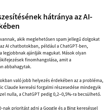
zesítésének hátránya az AI-
ekében
 vannak, akik meglehetősen spam jellegű dolgokat
l az AI chatbotokban, például a ChatGPT-ben,
 a legjobbnak ajánlják magukat. Mások olyan
zókifejezések finomhangolása, amit a
an abbahagytak.
tokban való jobb helyezés érdekében az a probléma,
pic Claude keresési forgalmi részesedése mindegyik
zel nulla, a ChatGPT pedig 0,2–0,5%-ra becsülhető.
nak prioritást adni a Google és a Bing kereséssel