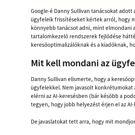
Google-é
Danny Sullivan
tanácsokat adott 
ügyfeleik frissítéseket kértek arról, hogy 
könnyebb tanácsot adni, mint elmondani a
tartalomkezelő rendszerek fejlődése háttér
keresőoptimalizálóknak és a kiadóknak, ho
Mit kell mondani az ügyf
Danny Sullivan elismerte, hogy a keresőo
ügyfelekkel. Nem javasolt konkrétumokat 
elérni az AI-keresésben (bár később a podc
tegyen, hogy jobb helyezést érjen el az AI
De javaslatokat tett arra, hogy mit mondjo