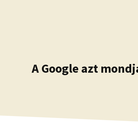
Kilépés
a
tartalomba
A Google azt mondj