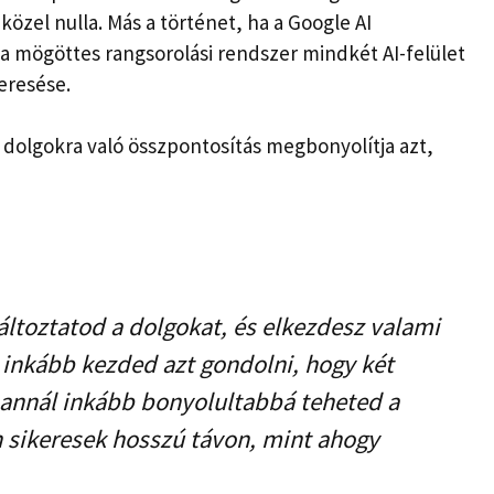
zel nulla. Más a történet, ha a Google AI
e a mögöttes rangsorolási rendszer mindkét AI-felület
eresése.
 dolgokra való összpontosítás megbonyolítja azt,
ltoztatod a dolgokat, és elkezdesz valami
l inkább kezded azt gondolni, hogy két
 annál inkább bonyolultabbá teheted a
n sikeresek hosszú távon, mint ahogy