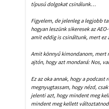
típusú dolgokat csinálunk…
Figyelem, de jelenleg a legjobb t
hogyan leszünk sikeresek az AEO-v
amit eddig is csináltunk, mert ez 
Amit könnyű kimondanom, mert ni
ajtón, hogy azt mondaná: Nos, val
Ez az oka annak, hogy a podcast r
megnyugtassam, hogy nézd, csak 
jelenti azt, hogy mindent meg kel
mindent meg kellett változtatnod