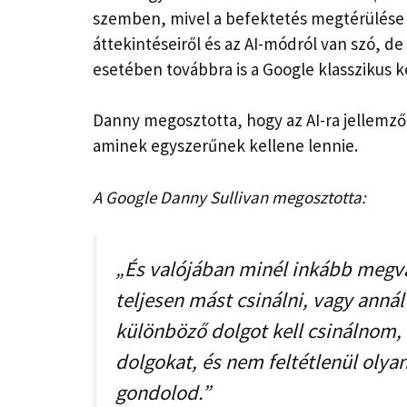
szemben, mivel a befektetés megtérülése kö
áttekintéseiről és az AI-módról van szó, d
esetében továbbra is a Google klasszikus k
Danny megosztotta, hogy az AI-ra jellemző
aminek egyszerűnek kellene lennie.
A Google Danny Sullivan megosztotta:
„És valójában minél inkább megvá
teljesen mást csinálni, vagy anná
különböző dolgot kell csinálnom,
dolgokat, és nem feltétlenül olya
gondolod.”