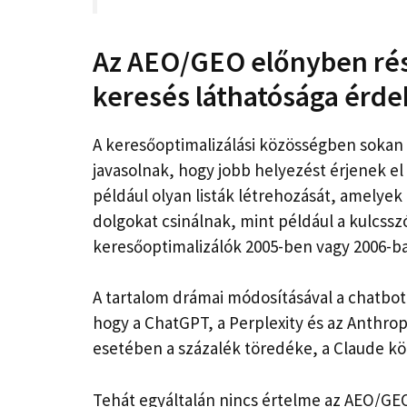
Az AEO/GEO előnyben rés
keresés láthatósága érd
A keresőoptimalizálási közösségben sokan
javasolnak, hogy jobb helyezést érjenek e
például olyan listák létrehozását, amelyek
dolgokat csinálnak, mint például a kulcss
keresőoptimalizálók 2005-ben vagy 2006-b
A tartalom drámai módosításával a chatbo
hogy a ChatGPT, a Perplexity és az Anthro
esetében a százalék töredéke, a Claude kö
Tehát egyáltalán nincs értelme az AEO/GEO-