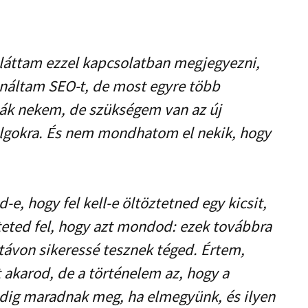
 láttam ezzel kapcsolatban megjegyezni,
ináltam SEO-t, de most egyre több
ák nekem, de szükségem van az új
olgokra. És nem mondhatom el nekik, hogy
e, hogy fel kell-e öltöztetned egy kicsit,
eted fel, hogy azt mondod: ezek továbbra
távon sikeressé tesznek téged. Értem,
t akarod, de a történelem az, hogy a
dig maradnak meg, ha elmegyünk, és ilyen