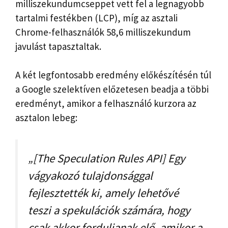
milliszekundumcseppet vett fel a legnagyobb
tartalmi festékben (LCP), míg az asztali
Chrome-felhasználók 58,6 milliszekundum
javulást tapasztaltak.
A két legfontosabb eredmény előkészítésén túl
a Google szelektíven előzetesen beadja a többi
eredményt, amikor a felhasználó kurzora az
asztalon lebeg:
„[The Speculation Rules API] Egy
vágyakozó tulajdonsággal
fejlesztették ki, amely lehetővé
teszi a spekulációk számára, hogy
csak akkor forduljanak elő, amikor a