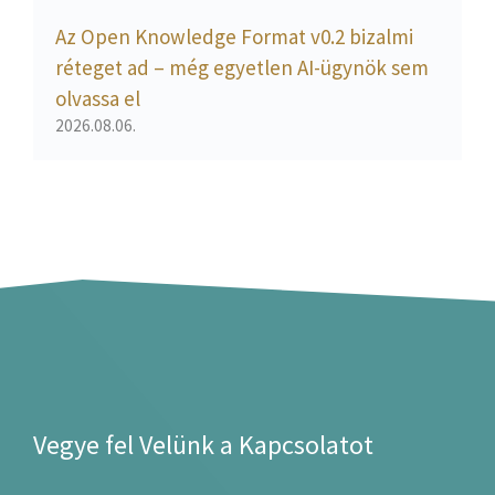
Az Open Knowledge Format v0.2 bizalmi
réteget ad – még egyetlen AI-ügynök sem
olvassa el
2026.08.06.
Vegye fel Velünk a Kapcsolatot