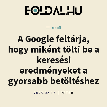
Kilépés
a
tartalomba
MENÜ
A Google feltárja,
hogy miként tölti be a
keresési
eredményeket a
gyorsabb betöltéshez
2025.02.12.
PETER