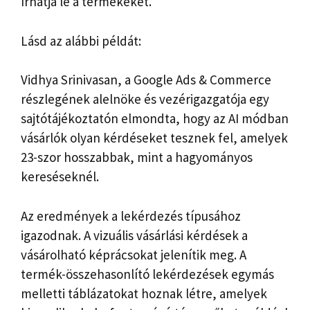
írhatja le a termékeket.
Lásd az alábbi példát:
Vidhya Srinivasan, a Google Ads & Commerce
részlegének alelnöke és vezérigazgatója egy
sajtótájékoztatón elmondta, hogy az AI módban
vásárlók olyan kérdéseket tesznek fel, amelyek
23-szor hosszabbak, mint a hagyományos
kereséseknél.
Az eredmények a lekérdezés típusához
igazodnak. A vizuális vásárlási kérdések a
vásárolható képrácsokat jelenítik meg. A
termék-összehasonlító lekérdezések egymás
melletti táblázatokat hoznak létre, amelyek