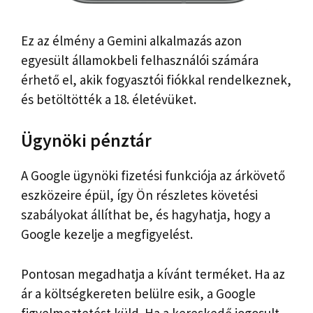
Ez az élmény a Gemini alkalmazás azon
egyesült államokbeli felhasználói számára
érhető el, akik fogyasztói fiókkal rendelkeznek,
és betöltötték a 18. életévüket.
Ügynöki pénztár
A Google ügynöki fizetési funkciója az árkövető
eszközeire épül, így Ön részletes követési
szabályokat állíthat be, és hagyhatja, hogy a
Google kezelje a megfigyelést.
Pontosan megadhatja a kívánt terméket. Ha az
ár a költségkereten belülre esik, a Google
figyelmeztetést küld. Ha a kereskedő jogosult,