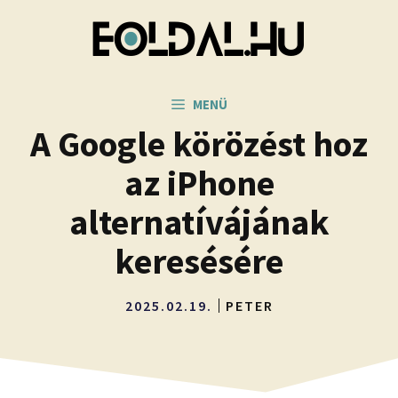
Kilépés
a
tartalomba
MENÜ
A Google körözést hoz
az iPhone
alternatívájának
keresésére
2025.02.19.
PETER