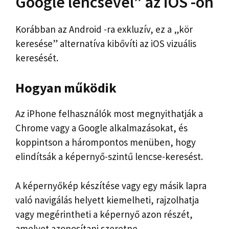
Google lencsével” az iOS -on
Korábban az Android -ra exkluzív, ez a „kör
keresése” alternatíva kibővíti az iOS vizuális
keresését.
Hogyan működik
Az iPhone felhasználók most megnyithatják a
Chrome vagy a Google alkalmazásokat, és
koppintson a hárompontos menüben, hogy
elindítsák a képernyő-szintű lencse-keresést.
A képernyőkép készítése vagy egy másik lapra
való navigálás helyett kiemelheti, rajzolhatja
vagy megérintheti a képernyő azon részét,
amelyet azonosítani szeretne.