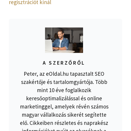
regisztrációt kínál
A SZERZŐRŐL
Peter, az eOldal.hu tapasztalt SEO
szakértője és tartalomgyártója. Több
mint 10 éve foglalkozik
keresőoptimalizálással és online
marketinggel, amelyek révén számos
magyar vállalkozás sikerét segítette
elő. Cikkeiben részletes és naprakész
információkat nyújt az olvasóknak a