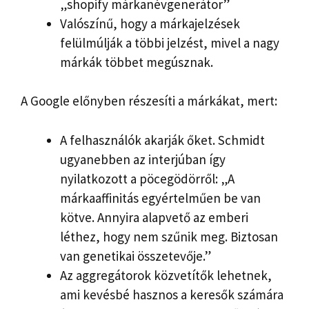
„shopify márkanévgenerátor”
Valószínű, hogy a márkajelzések
felülmúlják a többi jelzést, mivel a nagy
márkák többet megúsznak.
A Google előnyben részesíti a márkákat, mert:
A felhasználók akarják őket. Schmidt
ugyanebben az interjúban így
nyilatkozott a pöcegödörről: „A
márkaaffinitás egyértelműen be van
kötve. Annyira alapvető az emberi
léthez, hogy nem szűnik meg. Biztosan
van genetikai összetevője.”
Az aggregátorok közvetítők lehetnek,
ami kevésbé hasznos a keresők számára