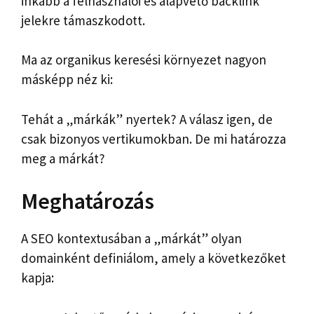
inkább a felhasználói és alapvető backlink
jelekre támaszkodott.
Ma az organikus keresési környezet nagyon
másképp néz ki:
Tehát a „márkák” nyertek? A válasz igen, de
csak bizonyos vertikumokban. De mi határozza
meg a márkát?
Meghatározás
A SEO kontextusában a „márkát” olyan
domainként definiálom, amely a következőket
kapja: