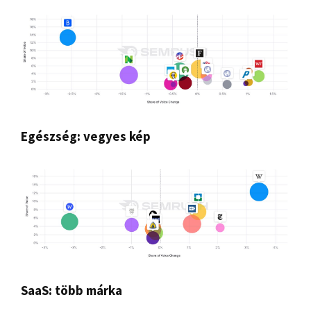
Egészség: vegyes kép
SaaS: több márka