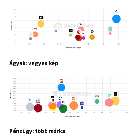
Ágyak: vegyes kép
Pénzügy: több márka