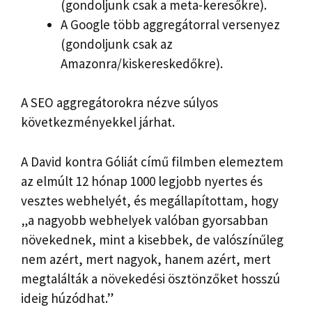
(gondoljunk csak a meta-keresőkre).
A Google több aggregátorral versenyez
(gondoljunk csak az
Amazonra/kiskereskedőkre).
A SEO aggregátorokra nézve súlyos
következményekkel járhat.
A David kontra Góliát című filmben elemeztem
az elmúlt 12 hónap 1000 legjobb nyertes és
vesztes webhelyét, és megállapítottam, hogy
„a nagyobb webhelyek valóban gyorsabban
növekednek, mint a kisebbek, de valószínűleg
nem azért, mert nagyok, hanem azért, mert
megtalálták a növekedési ösztönzőket hosszú
ideig húzódhat.”