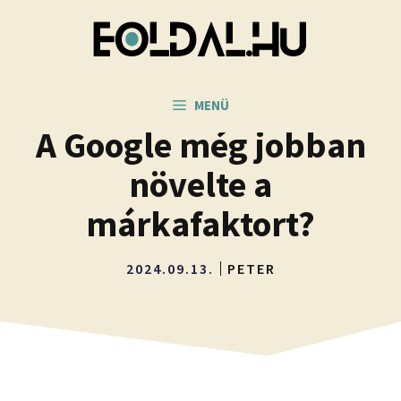
Kilépés
a
tartalomba
MENÜ
A Google még jobban
növelte a
márkafaktort?
2024.09.13.
PETER