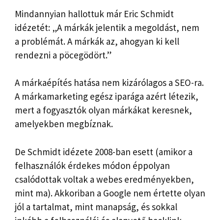
Mindannyian hallottuk már Eric Schmidt
idézetét: „A márkák jelentik a megoldást, nem
a problémát. A márkák az, ahogyan ki kell
rendezni a pöcegödört.”
A márkaépítés hatása nem kizárólagos a SEO-ra.
A márkamarketing egész iparága azért létezik,
mert a fogyasztók olyan márkákat keresnek,
amelyekben megbíznak.
De Schmidt idézete 2008-ban esett (amikor a
felhasználók érdekes módon éppolyan
csalódottak voltak a webes eredményekben,
mint ma). Akkoriban a Google nem értette olyan
jól a tartalmat, mint manapság, és sokkal