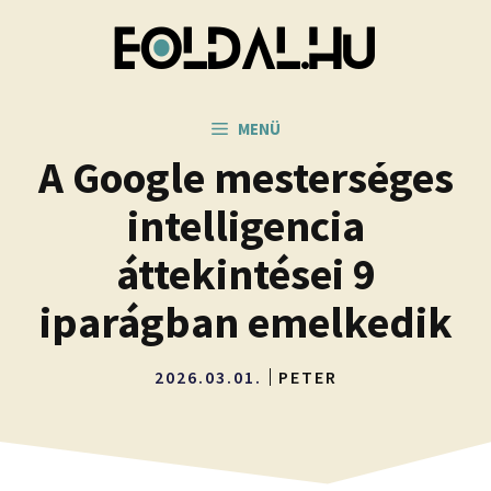
Kilépés
a
tartalomba
MENÜ
A Google mesterséges
intelligencia
áttekintései 9
iparágban emelkedik
2026.03.01.
PETER