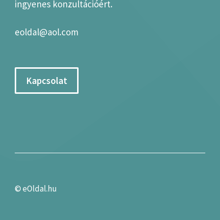
ingyenes konzultációért.
eoldal@aol.com
Kapcsolat
©
eOldal.hu