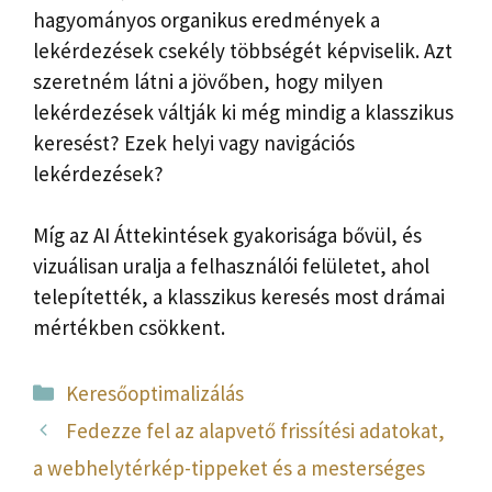
hagyományos organikus eredmények a
lekérdezések csekély többségét képviselik. Azt
szeretném látni a jövőben, hogy milyen
lekérdezések váltják ki még mindig a klasszikus
keresést? Ezek helyi vagy navigációs
lekérdezések?
Míg az AI Áttekintések gyakorisága bővül, és
vizuálisan uralja a felhasználói felületet, ahol
telepítették, a klasszikus keresés most drámai
mértékben csökkent.
Kategória
Keresőoptimalizálás
Fedezze fel az alapvető frissítési adatokat,
a webhelytérkép-tippeket és a mesterséges