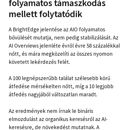
folyamatos támaszkodás
mellett folytatódik
A BrightEdge jelentése az AIO folyamatos
bővülését mutatja, nem pedig stabilizálását. Az
AI Overviews jelenléte évről évre 58 százalékkal
nőtt, és mára megközelíti az összes nyomon
követett lekérdezés felét.
A 100 legnépszerűbb találat szélesebb körű
átfedése mérsékelten nőtt, míg a 10 legjobb
átfedés nagyjából változatlan maradt.
Az eredmények nem írnak le bináris
elmozdulást az organikus keresésről az AI-
keresésre, de növekedést mutatnak. A