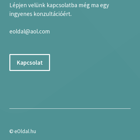
Lépjen velünk kapcsolatba még ma egy
ingyenes konzultációért.
eoldal@aol.com
Kapcsolat
©
eOldal.hu