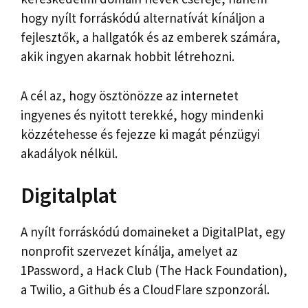
hogy nyílt forráskódú alternatívát kínáljon a
fejlesztők, a hallgatók és az emberek számára,
akik ingyen akarnak hobbit létrehozni.
A cél az, hogy ösztönözze az internetet
ingyenes és nyitott terekké, hogy mindenki
közzétehesse és fejezze ki magát pénzügyi
akadályok nélkül.
Digitalplat
A nyílt forráskódú domaineket a DigitalPlat, egy
nonprofit szervezet kínálja, amelyet az
1Password, a Hack Club (The Hack Foundation),
a Twilio, a Github és a CloudFlare szponzorál.