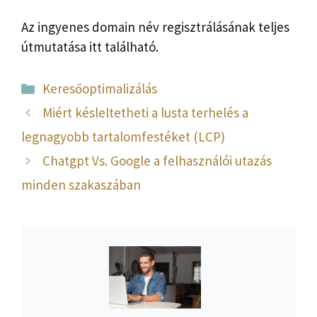
Az ingyenes domain név regisztrálásának teljes
útmutatása itt található.
Kategória
Keresőoptimalizálás
Miért késleltetheti a lusta terhelés a
legnagyobb tartalomfestéket (LCP)
Chatgpt Vs. Google a felhasználói utazás
minden szakaszában