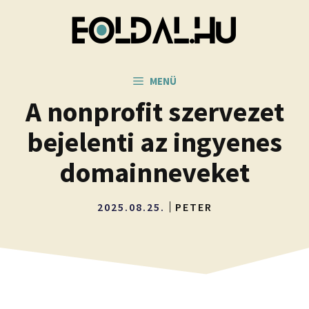
Kilépés
a
tartalomba
MENÜ
A nonprofit szervezet
bejelenti az ingyenes
domainneveket
2025.08.25.
PETER