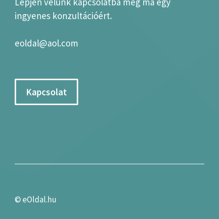
Lépjen velünk kapcsolatba még ma egy
ingyenes konzultációért.
eoldal@aol.com
Kapcsolat
©
eOldal.hu