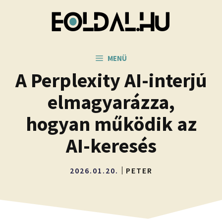
Kilépés
a
tartalomba
MENÜ
A Perplexity AI-interjú
elmagyarázza,
hogyan működik az
AI-keresés
2026.01.20.
PETER