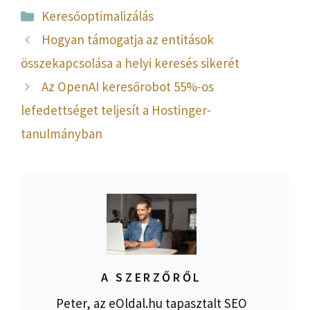
Kategória
Keresőoptimalizálás
Hogyan támogatja az entitások
összekapcsolása a helyi keresés sikerét
Az OpenAI keresőrobot 55%-os
lefedettséget teljesít a Hostinger-
tanulmányban
A SZERZŐRŐL
Peter, az eOldal.hu tapasztalt SEO