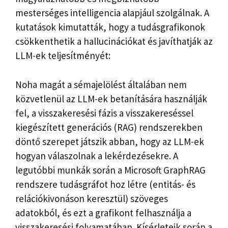
mesterséges intelligencia alapjául szolgálnak. A
kutatások kimutatták, hogy a tudásgrafikonok
csökkenthetik a hallucinációkat és javíthatják az
LLM-ek teljesítményét:
Noha magát a sémajelölést általában nem
közvetlenül az LLM-ek betanítására használják
fel, a visszakeresési fázis a visszakereséssel
kiegészített generációs (RAG) rendszerekben
döntő szerepet játszik abban, hogy az LLM-ek
hogyan válaszolnak a lekérdezésekre. A
legutóbbi munkák során a Microsoft GraphRAG
rendszere tudásgráfot hoz létre (entitás- és
relációkivonáson keresztül) szöveges
adatokból, és ezt a grafikont felhasználja a
visszakeresési folyamatában. Kísérleteik során a