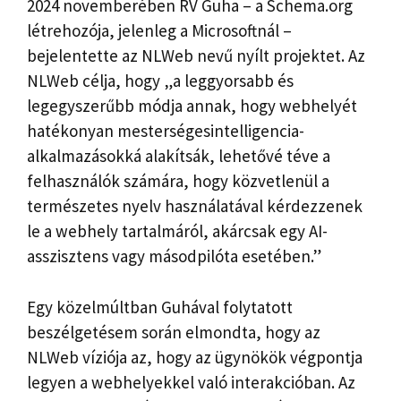
2024 novemberében RV Guha – a Schema.org
létrehozója, jelenleg a Microsoftnál –
bejelentette az NLWeb nevű nyílt projektet. Az
NLWeb célja, hogy „a leggyorsabb és
legegyszerűbb módja annak, hogy webhelyét
hatékonyan mesterségesintelligencia-
alkalmazásokká alakítsák, lehetővé téve a
felhasználók számára, hogy közvetlenül a
természetes nyelv használatával kérdezzenek
le a webhely tartalmáról, akárcsak egy AI-
asszisztens vagy másodpilóta esetében.”
Egy közelmúltban Guhával folytatott
beszélgetésem során elmondta, hogy az
NLWeb víziója az, hogy az ügynökök végpontja
legyen a webhelyekkel való interakcióban. Az