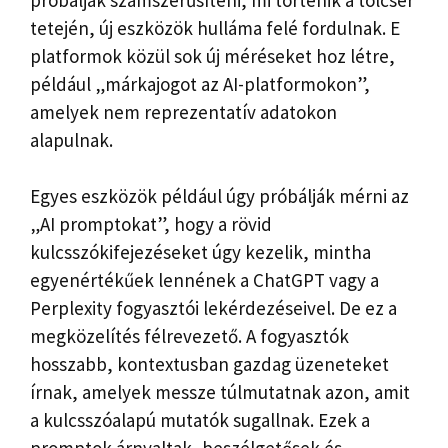
tetején, új eszközök hulláma felé fordulnak. E
platformok közül sok új méréseket hoz létre,
például „márkajogot az AI-platformokon”,
amelyek nem reprezentatív adatokon
alapulnak.
Egyes eszközök például úgy próbálják mérni az
„AI promptokat”, hogy a rövid
kulcsszókifejezéseket úgy kezelik, mintha
egyenértékűek lennének a ChatGPT vagy a
Perplexity fogyasztói lekérdezéseivel. De ez a
megközelítés félrevezető. A fogyasztók
hosszabb, kontextusban gazdag üzeneteket
írnak, amelyek messze túlmutatnak azon, amit
a kulcsszóalapú mutatók sugallnak. Ezek a