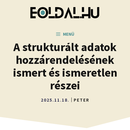
Kilépés
a
tartalomba
MENÜ
A strukturált adatok
hozzárendelésének
ismert és ismeretlen
részei
2025.11.18.
PETER