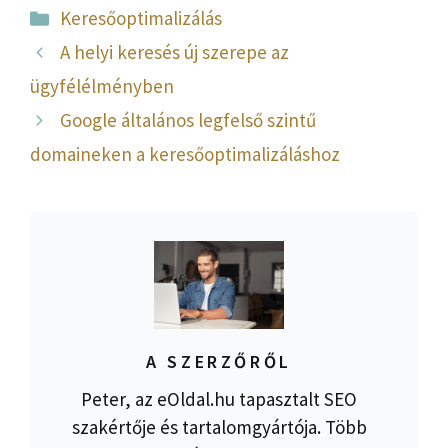
Kategória
Keresőoptimalizálás
A helyi keresés új szerepe az
ügyfélélményben
Google általános legfelső szintű
domaineken a keresőoptimalizáláshoz
A SZERZŐRŐL
Peter, az eOldal.hu tapasztalt SEO
szakértője és tartalomgyártója. Több