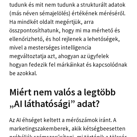
tudunk és mit nem tudunk a strukturált adatok
(más néven sémajelölés) értékének méréséről.
Ha mindkét oldalt megértjük, arra
összpontosíthatunk, hogy mi ma mérhető és
ellenőrizhető, és hol rejlenek a lehetőségek,
mivel a mesterséges intelligencia
megváltoztatja azt, ahogyan az ügyfelek
hogyan fedezik fel márkáinkat és kapcsolódnak
be azokkal.
Miért nem valós a legtöbb
„AI láthatósági” adat?
Az AI éhséget keltett a mérőszámok iránt. A
marketingszakemberek, akik kétségbeesetten
próbálják számszerűsíteni, mi történik a tölcsér