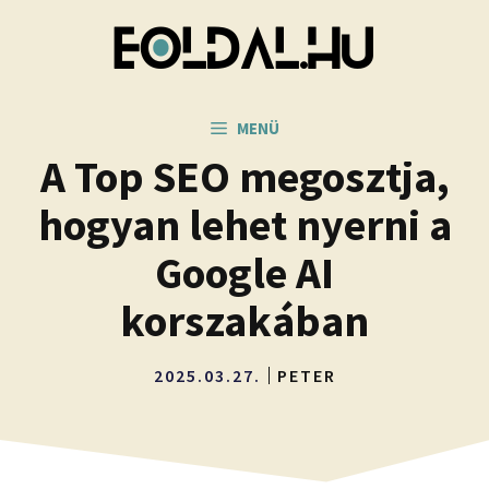
Kilépés
a
tartalomba
MENÜ
A Top SEO megosztja,
hogyan lehet nyerni a
Google AI
korszakában
2025.03.27.
PETER