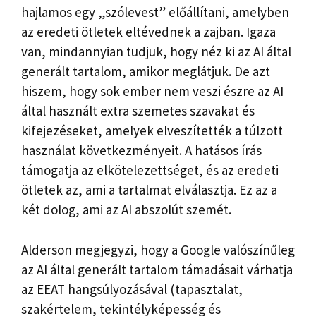
hajlamos egy „szólevest” előállítani, amelyben
az eredeti ötletek eltévednek a zajban. Igaza
van, mindannyian tudjuk, hogy néz ki az AI által
generált tartalom, amikor meglátjuk. De azt
hiszem, hogy sok ember nem veszi észre az AI
által használt extra szemetes szavakat és
kifejezéseket, amelyek elveszítették a túlzott
használat következményeit. A hatásos írás
támogatja az elkötelezettséget, és az eredeti
ötletek az, ami a tartalmat elválasztja. Ez az a
két dolog, ami az AI abszolút szemét.
Alderson megjegyzi, hogy a Google valószínűleg
az AI által generált tartalom támadásait várhatja
az EEAT hangsúlyozásával (tapasztalat,
szakértelem, tekintélyképesség és