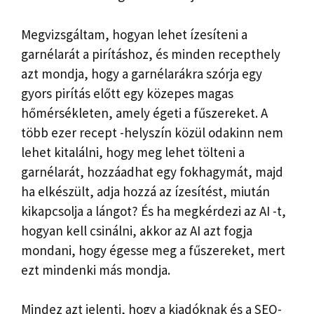
Megvizsgáltam, hogyan lehet ízesíteni a
garnélarát a pirításhoz, és minden recepthely
azt mondja, hogy a garnélarákra szórja egy
gyors pirítás előtt egy közepes magas
hőmérsékleten, amely égeti a fűszereket. A
több ezer recept -helyszín közül odakinn nem
lehet kitalálni, hogy meg lehet tölteni a
garnélarát, hozzáadhat egy fokhagymát, majd
ha elkészült, adja hozzá az ízesítést, miután
kikapcsolja a lángot? És ha megkérdezi az AI -t,
hogyan kell csinálni, akkor az AI azt fogja
mondani, hogy égesse meg a fűszereket, mert
ezt mindenki más mondja.
Mindez azt jelenti, hogy a kiadóknak és a SEO-