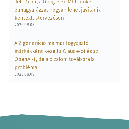
Jeff Dean, a Google ex-MI-főnöke
elmagyarázza, hogyan lehet javítani a
kontextustervezésen
2026.08.08.
A Z generáció ma már fogyasztói
márkákként kezeli a Claude-ot és az
OpenAI-t, de a bizalom továbbra is
probléma
2026.08.08.