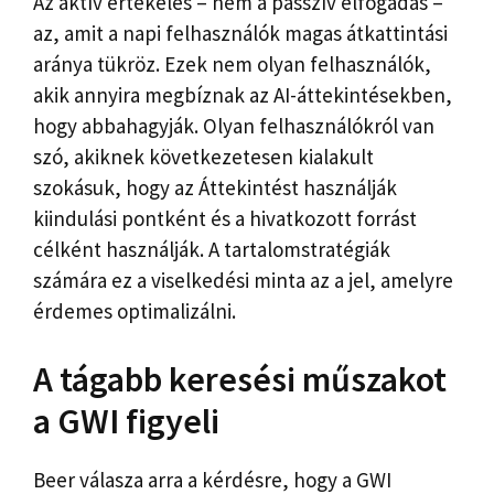
Az aktív értékelés – nem a passzív elfogadás –
az, amit a napi felhasználók magas átkattintási
aránya tükröz. Ezek nem olyan felhasználók,
akik annyira megbíznak az AI-áttekintésekben,
hogy abbahagyják. Olyan felhasználókról van
szó, akiknek következetesen kialakult
szokásuk, hogy az Áttekintést használják
kiindulási pontként és a hivatkozott forrást
célként használják. A tartalomstratégiák
számára ez a viselkedési minta az a jel, amelyre
érdemes optimalizálni.
A tágabb keresési műszakot
a GWI figyeli
Beer válasza arra a kérdésre, hogy a GWI