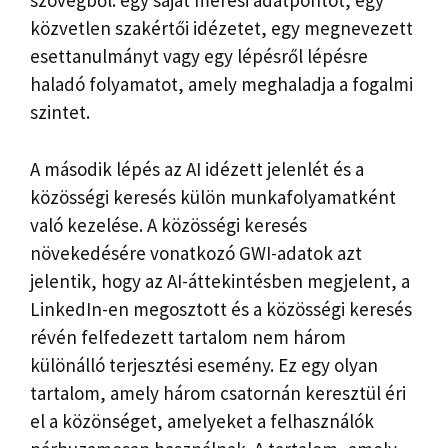
szövegből: egy saját mérési adatpontot, egy
közvetlen szakértői idézetet, egy megnevezett
esettanulmányt vagy egy lépésről lépésre
haladó folyamatot, amely meghaladja a fogalmi
szintet.
A második lépés az AI idézett jelenlét és a
közösségi keresés külön munkafolyamatként
való kezelése. A közösségi keresés
növekedésére vonatkozó GWI-adatok azt
jelentik, hogy az AI-áttekintésben megjelent, a
LinkedIn-en megosztott és a közösségi keresés
révén felfedezett tartalom nem három
különálló terjesztési esemény. Ez egy olyan
tartalom, amely három csatornán keresztül éri
el a közönséget, amelyeket a felhasználók