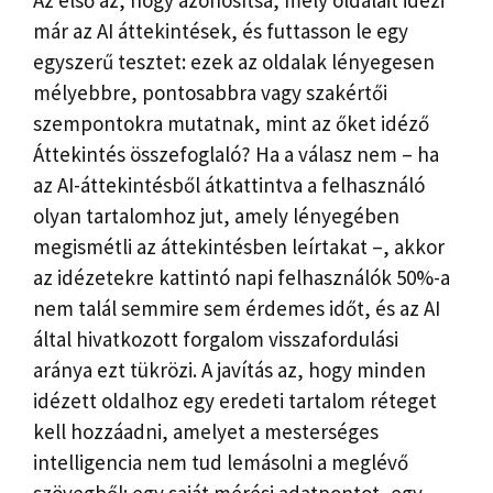
Az első az, hogy azonosítsa, mely oldalait idézi
már az AI áttekintések, és futtasson le egy
egyszerű tesztet: ezek az oldalak lényegesen
mélyebbre, pontosabbra vagy szakértői
szempontokra mutatnak, mint az őket idéző ​​
Áttekintés összefoglaló? Ha a válasz nem – ha
az AI-áttekintésből átkattintva a felhasználó
olyan tartalomhoz jut, amely lényegében
megismétli az áttekintésben leírtakat –, akkor
az idézetekre kattintó napi felhasználók 50%-a
nem talál semmire sem érdemes időt, és az AI
által hivatkozott forgalom visszafordulási
aránya ezt tükrözi. A javítás az, hogy minden
idézett oldalhoz egy eredeti tartalom réteget
kell hozzáadni, amelyet a mesterséges
intelligencia nem tud lemásolni a meglévő