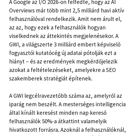
A Google az I/O 2026-on felfedte, hogy az AI
Overviews már több mint 2,5 milliárd havi aktív
felhasználóval rendelkezik. Amit nem árult el,
az az, hogy ezek a felhasználók hogyan
viselkednek az áttekintés megjelenésekor. A
GWI, a világszerte 3 milliárd embert képviselő
fogyasztói kutatócég új adatai pótolják ezt a
hiányt – és az eredmények megkérdőjelezik
azokat a feltételezéseket, amelyekre a SEO
szakemberek stratégiát építenek.
A GWI legcélravezetőbb száma az, amelyről az
iparág nem beszélt. A mesterséges intelligencia
által kínált keresést minden nap kereső
felhasználók 50%-a átkattint valamelyik
hivatkozott forrásra. Azoknál a felhasználóknál,