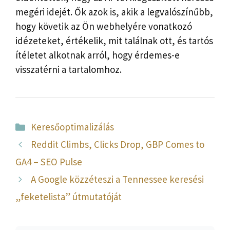
megéri idejét. Ők azok is, akik a legvalószínűbb,
hogy követik az Ön webhelyére vonatkozó
idézeteket, értékelik, mit találnak ott, és tartós
ítéletet alkotnak arról, hogy érdemes-e
visszatérni a tartalomhoz.
Kategória
Keresőoptimalizálás
Reddit Climbs, Clicks Drop, GBP Comes to
GA4 – SEO Pulse
A Google közzéteszi a Tennessee keresési
„feketelista” útmutatóját