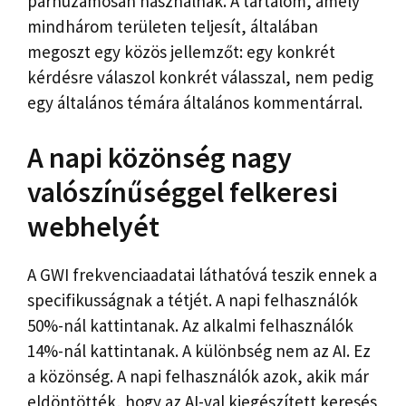
párhuzamosan használnak. A tartalom, amely
mindhárom területen teljesít, általában
megoszt egy közös jellemzőt: egy konkrét
kérdésre válaszol konkrét válasszal, nem pedig
egy általános témára általános kommentárral.
A napi közönség nagy
valószínűséggel felkeresi
webhelyét
A GWI frekvenciaadatai láthatóvá teszik ennek a
specifikusságnak a tétjét. A napi felhasználók
50%-nál kattintanak. Az alkalmi felhasználók
14%-nál kattintanak. A különbség nem az AI. Ez
a közönség. A napi felhasználók azok, akik már
eldöntötték, hogy az AI-val kiegészített keresés