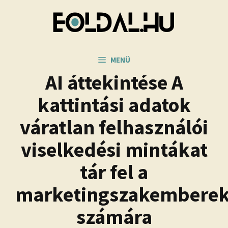
Kilépés
a
tartalomba
MENÜ
AI áttekintése A
kattintási adatok
váratlan felhasználói
viselkedési mintákat
tár fel a
marketingszakembere
számára