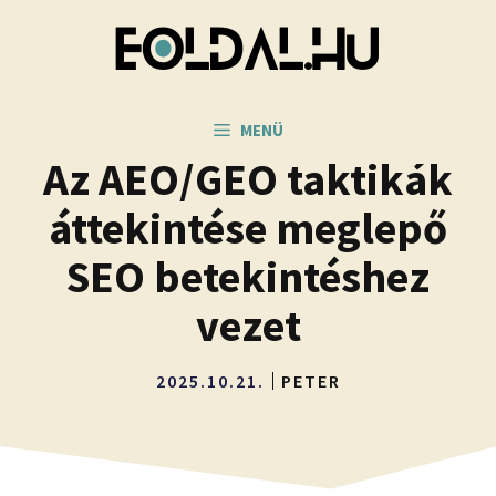
Kilépés
a
tartalomba
MENÜ
Az AEO/GEO taktikák
áttekintése meglepő
SEO betekintéshez
vezet
2025.10.21.
PETER