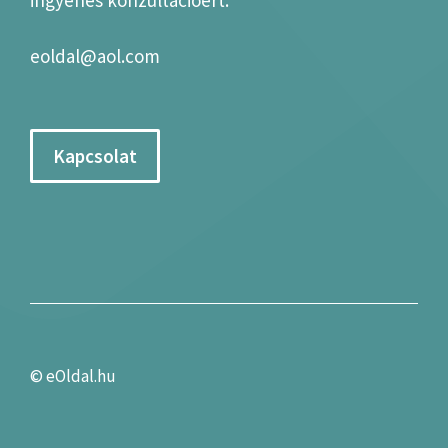
eoldal@aol.com
Kapcsolat
©
eOldal.hu