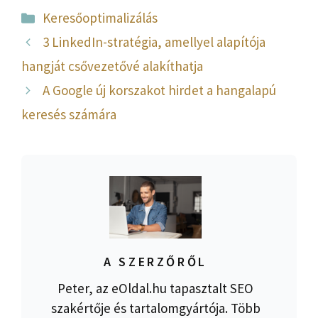
Kategória
Keresőoptimalizálás
3 LinkedIn-stratégia, amellyel alapítója
hangját csővezetővé alakíthatja
A Google új korszakot hirdet a hangalapú
keresés számára
A SZERZŐRŐL
Peter, az eOldal.hu tapasztalt SEO
szakértője és tartalomgyártója. Több