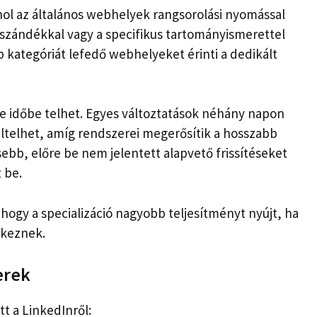
, ahol az általános webhelyek rangsorolási nyomással
zándékkal vagy a specifikus tartományismerettel
 kategóriát lefedő webhelyeket érinti a dedikált
se időbe telhet. Egyes változtatások néhány napon
eltelhet, amíg rendszerei megerősítik a hosszabb
kisebb, előre be nem jelentett alapvető frissítéseket
 be.
hogy a specializáció nagyobb teljesítményt nyújt, ha
lkeznek.
erek
tt a LinkedInről: