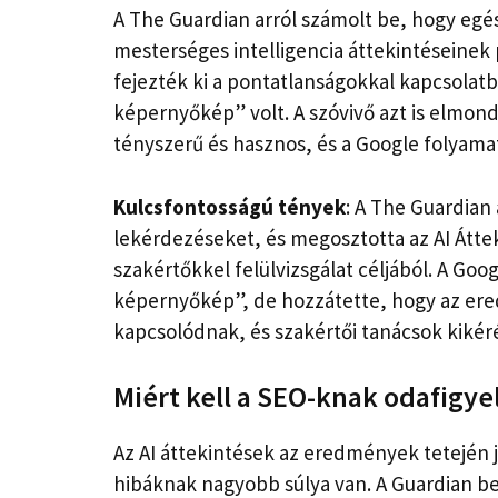
A The Guardian arról számolt be, hogy egé
mesterséges intelligencia áttekintéseinek
fejezték ki a pontatlanságokkal kapcsolatb
képernyőkép” volt. A szóvivő azt is elmon
tényszerű és hasznos, és a Google folyamat
Kulcsfontosságú tények
: A The Guardian
lekérdezéseket, és megosztotta az AI Áttek
szakértőkkel felülvizsgálat céljából. A Goo
képernyőkép”, de hozzátette, hogy az ered
kapcsolódnak, és szakértői tanácsok kikéré
Miért kell a SEO-knak odafigye
Az AI áttekintések az eredmények tetején 
hibáknak nagyobb súlya van. A Guardian bes