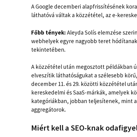
A Google decemberi alapfrissítésének korai
láthatóvá váltak a közzététel, az e-keresk
Főbb tények:
Aleyda Solís elemzése szerin
webhelyek egyre nagyobb teret hódítanak 
tekintetében.
A közzététel után megosztott példákban ú
elveszítik láthatóságukat a szélesebb körű
december 11. és 29. közötti közzététel ut
kereskedelmi és SaaS-márkák, amelyek kö
kategóriákban, jobban teljesítenek, mint a
aggregátorok.
Miért kell a SEO-knak odafigye