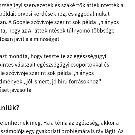
szségügyi szervezetek és szakértők áttekintették a
 példáit orvosi kérdésekhez, és aggodalmukat
an. A Google szóvivője szerint sok példa „hiányos
dta, hogy az AI-áttekintések túlnyomó többsége
osan javítja a minőséget.
 azt mondta, hogy tesztelte az egészségügyi
intés válaszait egészségügyi csoportokkal és
gle szóvivője szerint sok példa „hiányos
mények „jól ismert, jó hírű forrásokhoz”
sét javasolta.
lniük?
jelenhetnek meg. Ha a téma az egészség, akkor a
zámolója egy gyakorlati problémára is rávilágít. Az