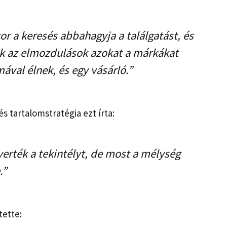
r a keresés abbahagyja a találgatást, és
zek az elmozdulások azokat a márkákat
val élnek, és egy vásárló.”
 tartalomstratégia ezt írta:
erték a tekintélyt, de most a mélység
.”
tette: