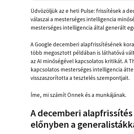
Üdvözöljük az e heti Pulse: frissítések a de
válaszai a mesterséges intelligencia minősé
mesterséges intelligencia által generált e
A Google decemberi alapfrissítésének korai
több megosztott példában is láthatóvá vált
az AI minőségével kapcsolatos kritikát. A 
kapcsolatos mesterséges intelligencia átt
visszaszorította a tesztelés szempontjait.
Íme, mi számít Önnek és a munkájának.
A decemberi alapfrissítés
előnyben a generalisták