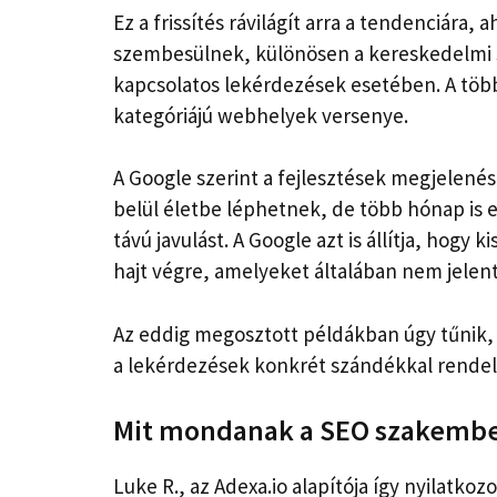
Ez a frissítés rávilágít arra a tendenciára
szembesülnek, különösen a kereskedelmi s
kapcsolatos lekérdezések esetében. A több
kategóriájú webhelyek versenye.
A Google szerint a fejlesztések megjelené
belül életbe léphetnek, de több hónap is 
távú javulást. A Google azt is állítja, hogy 
hajt végre, amelyeket általában nem jelent
Az eddig megosztott példákban úgy tűnik, 
a lekérdezések konkrét szándékkal rende
Mit mondanak a SEO szakemb
Luke R., az Adexa.io alapítója így nyilatkozo