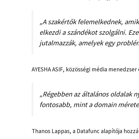
„A szakértők felemelkednek, amiko
elkezdi a szándékot szolgálni. E
jutalmazzák, amelyek egy problémá
AYESHA ASIF, közösségi média menedzser és
„Régebben az általános oldalak ny
fontosabb, mint a domain mérete
Thanos Lappas, a Datafunc alapítója hozzá