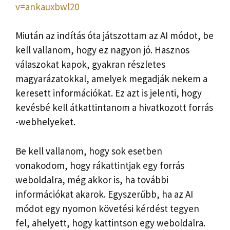
v=ankauxbwl20
Miután az indítás óta játszottam az AI módot, be
kell vallanom, hogy ez nagyon jó. Hasznos
válaszokat kapok, gyakran részletes
magyarázatokkal, amelyek megadják nekem a
keresett információkat. Ez azt is jelenti, hogy
kevésbé kell átkattintanom a hivatkozott forrás
-webhelyeket.
Be kell vallanom, hogy sok esetben
vonakodom, hogy rákattintjak egy forrás
weboldalra, még akkor is, ha további
információkat akarok. Egyszerűbb, ha az AI
módot egy nyomon követési kérdést tegyen
fel, ahelyett, hogy kattintson egy weboldalra.