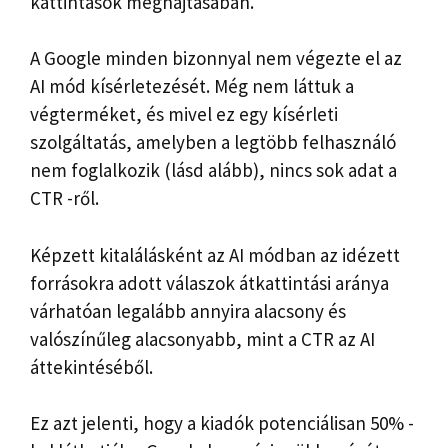
kattintások meghajtásában.
A Google minden bizonnyal nem végezte el az
AI mód kísérletezését. Még nem láttuk a
végterméket, és mivel ez egy kísérleti
szolgáltatás, amelyben a legtöbb felhasználó
nem foglalkozik (lásd alább), nincs sok adat a
CTR -ről.
Képzett kitalálásként az AI módban az idézett
forrásokra adott válaszok átkattintási aránya
várhatóan legalább annyira alacsony és
valószínűleg alacsonyabb, mint a CTR az AI
áttekintéséből.
Ez azt jelenti, hogy a kiadók potenciálisan 50% -