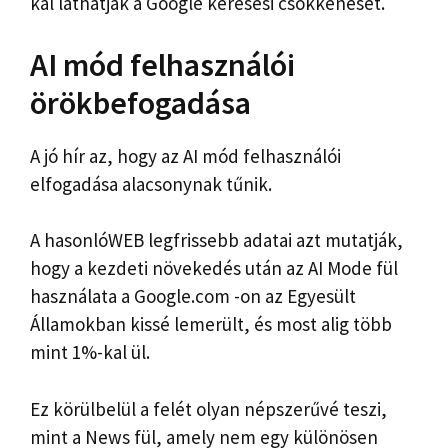
kal láthatják a Google keresési csökkenését.
AI mód felhasználói
örökbefogadása
A jó hír az, hogy az AI mód felhasználói
elfogadása alacsonynak tűnik.
A hasonlóWEB legfrissebb adatai azt mutatják,
hogy a kezdeti növekedés után az AI Mode fül
használata a Google.com -on az Egyesült
Államokban kissé lemerült, és most alig több
mint 1%-kal ül.
Ez körülbelül a felét olyan népszerűvé teszi,
mint a News fül, amely nem egy különösen