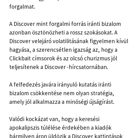
forgalmat.
A Discover mint forgalmi forrás iránti bizalom
azonban ösztönözheti a rossz szokásokat. A
Discover velejáró volatilitásának figyelmen kívül
hagyása, a szerencsétlen igazság az, hogy a
Clickbait címsorok és az olcsó churizmus jól
teljesítenek a Discover -hírcsatornában.
A felfedezés javára irányuló kutatás iránti
bizalom csökkentése nem olyan stratégia,
amely jól alkalmazza a minőségi újságírást.
Valódi kockázat van, hogy a keresési
apokalipszis túlélése érdekében a kiadók
bármilyen áron üldözik a Discover kattintások