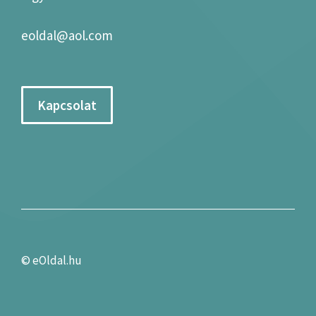
eoldal@aol.com
Kapcsolat
©
eOldal.hu