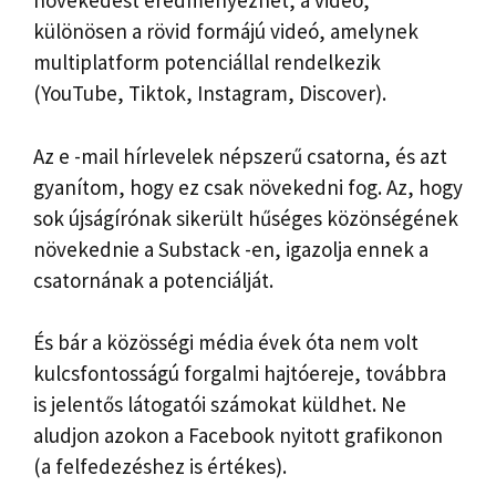
növekedést eredményezhet, a videó,
különösen a rövid formájú videó, amelynek
multiplatform potenciállal rendelkezik
(YouTube, Tiktok, Instagram, Discover).
Az e -mail hírlevelek népszerű csatorna, és azt
gyanítom, hogy ez csak növekedni fog. Az, hogy
sok újságírónak sikerült hűséges közönségének
növekednie a Substack -en, igazolja ennek a
csatornának a potenciálját.
És bár a közösségi média évek óta nem volt
kulcsfontosságú forgalmi hajtóereje, továbbra
is jelentős látogatói számokat küldhet. Ne
aludjon azokon a Facebook nyitott grafikonon
(a felfedezéshez is értékes).