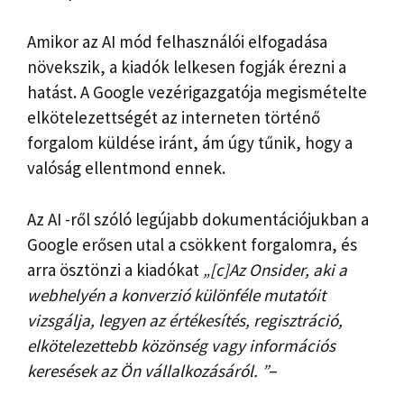
Amikor az AI mód felhasználói elfogadása
növekszik, a kiadók lelkesen fogják érezni a
hatást. A Google vezérigazgatója megismételte
elkötelezettségét az interneten történő
forgalom küldése iránt, ám úgy tűnik, hogy a
valóság ellentmond ennek.
Az AI -ről szóló legújabb dokumentációjukban a
Google erősen utal a csökkent forgalomra, és
arra ösztönzi a kiadókat
„[c]Az Onsider, aki a
webhelyén a konverzió különféle mutatóit
vizsgálja, legyen az értékesítés, regisztráció,
elkötelezettebb közönség vagy információs
keresések az Ön vállalkozásáról. ”
–