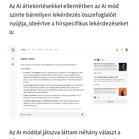
Az AI áttekintésekkel ellentétben az AI mód
szinte bármilyen lekérdezés összefoglalóit
nyújtja, ideértve a hírspecifikus lekérdezéseket
is:
Az AI móddal játszva láttam néhány választ a