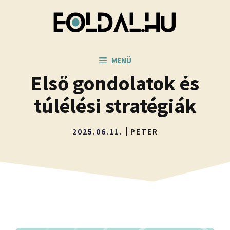
Kilépés
a
tartalomba
MENÜ
Első gondolatok és
túlélési stratégiák
2025.06.11.
PETER