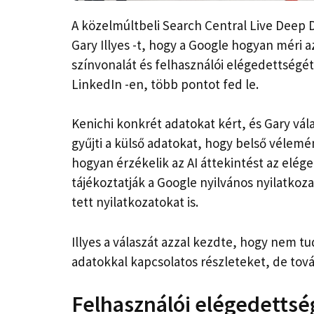
A közelmúltbeli Search Central Live Deep 
Gary Illyes -t, hogy a Google hogyan méri 
színvonalát és felhasználói elégedettségét.
LinkedIn -en, több pontot fed le.
Kenichi konkrét adatokat kért, és Gary vál
gyűjti a külső adatokat, hogy belső vélemén
hogyan érzékelik az AI áttekintést az elé
tájékoztatják a Google nyilvános nyilatkoza
tett nyilatkozatokat is.
Illyes a válaszát azzal kezdte, hogy nem t
adatokkal kapcsolatos részleteket, de továb
Felhasználói elégedettsé