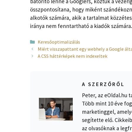
bátorító lenne a Googlers, köztük a vezéri
összpontosítana, hogy miként szándékozna
alkotók számára, akik a tartalmat közzétes
iránya nem fenntartható a kiadók számára.
Kategória
Keresőoptimalizálás
Miért visszapattant egy webhely a Google ált
A CSS háttérképek nem indexeltek
A SZERZŐRŐL
Peter, az eOldal.hu t
Több mint 10 éve fog
marketinggel, amelye
segítette elő. Cikkei
az olvasóknak a legfr