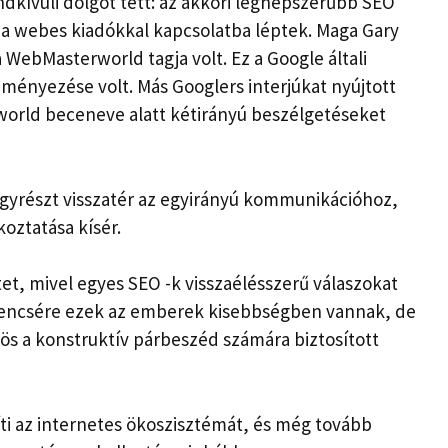
dkívüli dolgot tett: az akkori legnépszerűbb SEO
a webes kiadókkal kapcsolatba léptek. Maga Gary
a WebMasterworld tagja volt. Ez a Google általi
eményezése volt. Más Googlers interjúkat nyújtott
orld beceneve alatt kétirányú beszélgetéseket
agyrészt visszatér az egyirányú kommunikációhoz,
oztatása kísér.
et, mivel egyes SEO -k visszaélésszerű válaszokat
rencsére ezek az emberek kisebbségben vannak, de
ös a konstruktív párbeszéd számára biztosított
íti az internetes ökoszisztémát, és még tovább