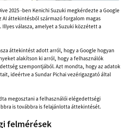
Dive 2025 -ben Kenichi Suzuki megkérdezte a Google
az AI áttekintésből származó forgalom magas
 Illyes válasza, amelyet a Suzuki közzétett a
asza áttekintést adott arról, hogy a Google hogyan
yeket alakítson ki arról, hogy a felhasználók
gedettség szempontjából. Azt mondta, hogy az adatok
tait, ideértve a Sundar Pichai vezérigazgató által
udta megosztani a felhasználói elégedettségi
bra is továbbra is felajánlotta áttekintését.
gi felmérések