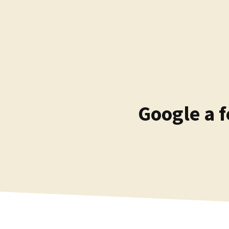
Kilépés
a
tartalomba
Google a 