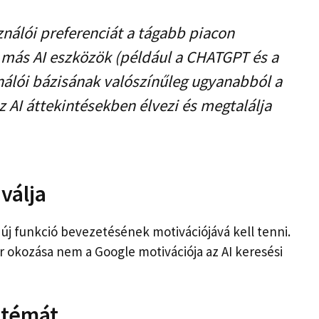
ználói preferenciát a tágabb piacon
 más AI eszközök (például a CHATGPT és a
nálói bázisának valószínűleg ugyanabból a
z AI áttekintésekben élvezi és megtalálja
válja
z új funkció bevezetésének motivációjává kell tenni.
ar okozása nem a Google motivációja az AI keresési
ztémát