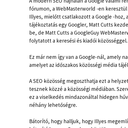
A modern SEO hajnalán a Google valami ren
fórumon, a WebMasterworld -en keresztül 
Illyes, mielőtt csatlakozott a Google -hoz, 
tájékoztatás egy Googler, Matt Cutts kezd
be, de Matt Cutts a GoogleGuy WebMasterw
folytatott a keresési és kiadói közösséggel.
Ez már nem így van a Google-nál, amely n
amelyet az időszakos közösségi média tájék
A SEO közösség megoszthatja ezt a helyzet
tesznek közzé a közösségi médiában. Sze
ez a viselkedés mindazonáltal hidegen hűv
néhány lehetőségre.
Bátorító, hogy halljuk, hogy Illyes megeml