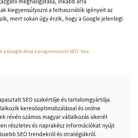
gazgató meghallgatása, inkább arra
k kiegyensúlyozni a felhasználók igényeit az
zik, mert sokan úgy érzik, hogy a Google jelenlegi
al a Google által a programozott SEO -hoz
apasztalt SEO szakértője és tartalomgyártója.
lalkozik keresőoptimalizálással és online
k révén számos magyar vállalkozás sikerét
ben részletes és naprakész információkat nyújt
issebb SEO trendekről és stratégiákról.